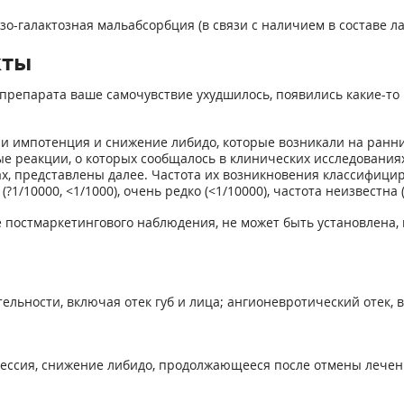
зо-галактозная мальабсорбция (в связи с наличием в составе л
кты
препарата ваше самочувствие ухудшилось, появились какие-то 
 импотенция и снижение либидо, которые возникали на ранни
 реакции, о которых сообщалось в клинических исследования
х, представлены далее. Частота их возникновения классифициро
едко (?1/10000, <1/1000), очень редко (<1/10000), частота неизве
 постмаркетингового наблюдения, не может быть установлена, 
ьности, включая отек губ и лица; ангионевротический отек, вк
прессия, снижение либидо, продолжающееся после отмены лечен