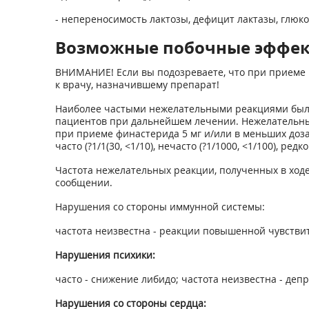
- непереносимость лактозы, дефицит лактазы, глюко
Возможные побочные эффе
ВНИМАНИЕ! Если вы подозреваете, что при приеме 
к врачу, назначившему препарат!
Наиболее частыми нежелательными реакциями были
пациентов при дальнейшем лечении. Нежелательные
при приеме финастерида 5 мг и/или в меньших доза
часто (?1/1(30, <1/10), нечасто (?1/1000, <1/100), р
Частота нежелательных реакции, полученных в ходе
сообщении.
Нарушения со стороны иммунной системы:
частота неизвестна - реакции повышенной чувствител
Нарушения психики:
часто - снижение либидо; частота неизвестна - де
Нарушения со стороны сердца: