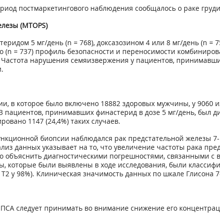
риод постмаркетингового наблюдения сообщалось о раке груди у
елезы (MTOPS)
идом 5 мг/день (n = 768), доксазозином 4 или 8 мг/день (n = 
цебо (n = 737) профиль безопасности и переносимости комбинир
. Частота нарушения семяизвержения у пациентов, принимавш
.
и, в которое было включено 18882 здоровых мужчины, у 9060 и
 пациентов, принимавших финастерид в дозе 5 мг/день, был ди
овано 1147 (24,4%) таких случаев.
пункционной биопсии наблюдался рак предстательной железы 7-1
лиз данных указывает на то, что увеличение частоты рака пре
но объяснить диагностическими погрешностями, связанными с
зы, которые были выявлены в ходе исследования, были класси
Т2 у 98%). Клиническая значимость данных по шкале Глисона 7
 ПСА следует принимать во внимание снижение его концентра