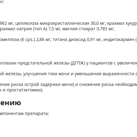
т:
962 мг, целлюлоза микрокристаллическая 30,0 мг, крахмал кук
хмал натрия (тип А) 7,5 мг, магния стеарат 0,785 мг;
ллоза (6 cps.) 2,86 мг, титана диоксид 0,91 мг, индигокармин (Е 
рплазии предстательной железы (ДГПЖ) у пациентов с увеличен
й железы, улучшения тока мочи и уменьшения выраженности с
ние риска острой задержки мочи) и снижения риска необходим
 и простатэктомии).
нению
омпонентам препарата;