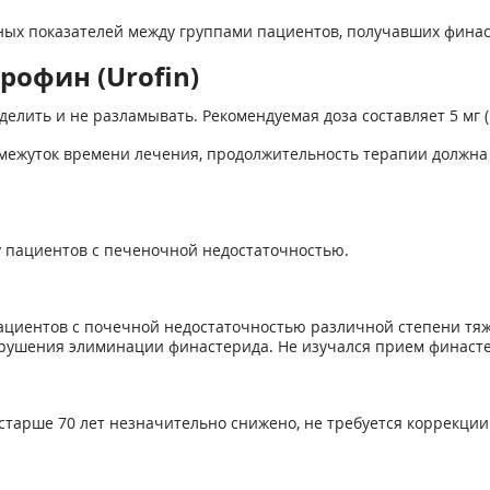
ных показателей между группами пациентов, получавших финас
рофин (Urofin)
 делить и не разламывать. Рекомендуемая доза составляет 5 мг 
межуток времени лечения, продолжительность терапии должна с
 пациентов с печеночной недостаточностью.
циентов с почечной недостаточностью различной степени тяже
ушения элиминации финастерида. Не изучался прием финастер
старше 70 лет незначительно снижено, не требуется коррекци