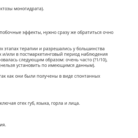
актозы моногидрата).
побочные эффекты, нужно сразу же обратиться очно
х этапах терапии и разрешались у большинства
х и/или в постмаркетинговый период наблюдения
валась следующим образом: очень часто (?1/10),
стна (нельзя установить по имеющимся данным).
гак как они были получены в виде спонтанных
лючая отек губ, языка, горла и лица.
ия.