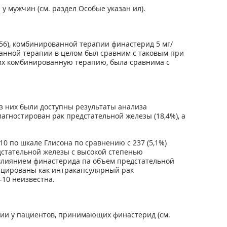
 мужчин (см. раздел Особые указан ил).
756), комбинированной терапии финастерид 5 мг/
ованной терапии в целом был сравним с таковым при
их комбинированную терапию, была сравнима с
з них были доступны результаты анализа
агностирован рак предстательной железы (18,4%), а
0 по шкале Глисона по сравнению с 237 (5,1%)
дстательной железы с высокой степенью
 влиянием финастерида па объем предстательной
фицированы как интракапсулярный рак
-10 неизвестна.
ции у пациентов, принимающих финастерид (см.