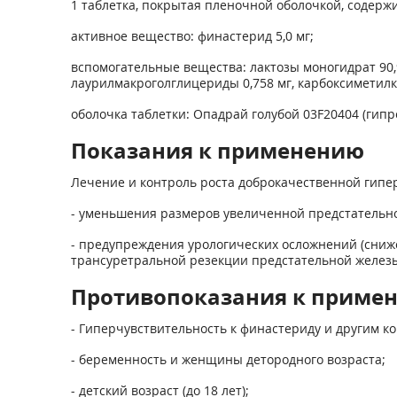
1 таблетка, покрытая пленочной оболочкой, содержи
активное вещество: финастерид 5,0 мг;
вспомогательные вещества: лактозы моногидрат 90,
лаурилмакроголглицериды 0,758 мг, карбоксиметилкра
оболочка таблетки: Опадрай голубой 03F20404 (гипроме
Показания к применению
Лечение и контроль роста доброкачественной гипе
- уменьшения размеров увеличенной предстательно
- предупреждения урологических осложнений (сниже
трансуретральной резекции предстательной железы
Противопоказания к приме
- Гиперчувствительность к финастериду и другим к
- беременность и женщины детородного возраста;
- детский возраст (до 18 лет);