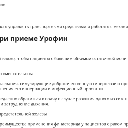
ин.
сть управлять транспортными средствами и работать с механи
при приеме Урофин
й важно, чтобы пациенты с большим объемом остаточной мочи
о вмешательства.
олевания. симулирующие доброкачественную гиперплазию пред
рушения его иннервации и инфекционный простатит.
дленно обратиться к врачу в случае развития одного из симпто
 и затруднение дыхания.
предстательной железы
преимущества применения финастерида у пациентов с раком п