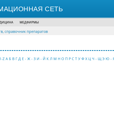
МАЦИОННАЯ СЕТЬ
ЕДИЦИНА
МЕДФИРМЫ
тв, справочник препаратов
1-Z
А
Б
В
Г
Д
Е - Ж - З
И - Й
К
Л
М
Н
О
П
Р
С
Т
У
Ф
Х
Ц
Ч - Щ
Э
Ю - 