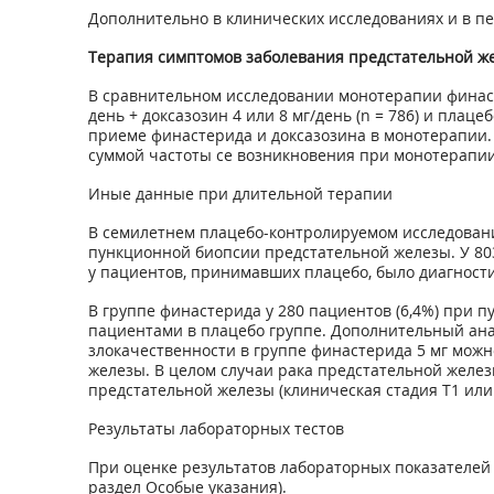
Дополнительно в клинических исследованиях и в пе
Терапия симптомов заболевания предстательной ж
В сравнительном исследовании монотерапии финастер
день + доксазозин 4 или 8 мг/день (n = 786) и пла
приеме финастерида и доксазозина в монотерапии
суммой частоты се возникновения при монотерапии
Иные данные при длительной терапии
В семилетнем плацебо-контролируемом исследовани
пункционной биопсии предстательной железы. У 803
у пациентов, принимавших плацебо, было диагностир
В группе финастерида у 280 пациентов (6,4%) при 
пациентами в плацебо группе. Дополнительный ана
злокачественности в группе финастерида 5 мг мож
железы. В целом случаи рака предстательной желе
предстательной железы (клиническая стадия Т1 или 
Результаты лабораторных тестов
При оценке результатов лабораторных показателей
раздел Особые указания).