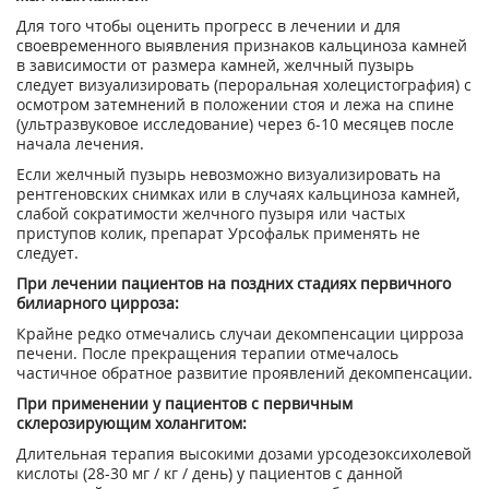
Для того чтобы оценить прогресс в лечении и для
своевременного выявления признаков кальциноза камней
в зависимости от размера камней, желчный пузырь
следует визуализировать (пероральная холецистография) с
осмотром затемнений в положении стоя и лежа на спине
(ультразвуковое исследование) через 6-10 месяцев после
начала лечения.
Если желчный пузырь невозможно визуализировать на
рентгеновских снимках или в случаях кальциноза камней,
слабой сократимости желчного пузыря или частых
приступов колик, препарат Урсофальк применять не
следует.
При лечении пациентов на поздних стадиях первичного
билиарного цирроза:
Крайне редко отмечались случаи декомпенсации цирроза
печени. После прекращения терапии отмечалось
частичное обратное развитие проявлений декомпенсации.
При применении у пациентов с первичным
склерозирующим холангитом:
Длительная терапия высокими дозами урсодезоксихолевой
кислоты (28-30 мг / кг / день) у пациентов с данной