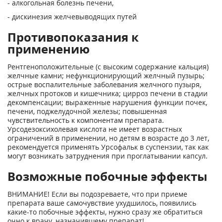
- алкогольная болезнь печени,
- дискинезия желчевыводящих путей
Противопоказания к
применению
Рентгеноположительные (с высоким содержание кальция)
желчные камни; нефункционирующий желчный пузырь;
острые воспалительные заболевания желчного пузыря,
желчных протоков и кишечника; цирроз печени в стадии
декомпенсации; выраженные нарушения функции почек,
печени, поджелудочной железы; повышенная
чувствительность к компонентам препарата.
Урсодезоксихолевая кислота не имеет возрастных
ограничений в применении, но детям в возрасте до 3 лет,
рекомендуется применять Урсофальк в суспензии, так как
могут возникать затруднения при проглатывании капсул.
Возможные побочные эффекты
ВНИМАНИЕ! Если вы подозреваете, что при приеме
препарата ваше самочувствие ухудшилось, появились
какие-то побочные эффекты, нужно сразу же обратиться
очно к врачу, назначившему препарат!