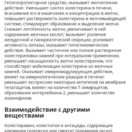
Гепатопротекторное средство, оказывает желчегонное
действие. Уменьшает синтез холестерина в печени,
всасывание его в кишечнике и концентрацию в желчи,
повышает растворимость холестерина в желчевыводящей
системе, стимулирует образование и выделение желчи.
Снижает литогенность желчи, увеличивает в ней
содержание желчных кислот; вызывает усиление
желудочной и панкреатической секреции, усиливает
активность липазы, оказывает гипогликемическое
действие. Вызывает частичное или полное растворение
холестериновых камней при энтеральном применении,
уменьшает насыщенность желчи холестерином, что
способствует мобилизации холестерина из желчных
камней. Оказывает иммуномодулирующее действие,
влияет на иммунологические реакции в печени:
уменьшает экспрессию некоторых антигенов на мембране
гепатоцитов, влияет на количество Т-лимфоцитов,
образование интерлейкина-2, уменьшает количество
эозинофилов.
Взаимодействие с другими
веществами
Колестирамин, колестипол и антациды, содержащие
алюминия гидроксид или смектит (алюминия оксид),