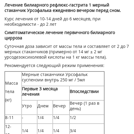
Лечение билиарного рефлюкс-гастрита 1 мерный
стаканчик Урсофалька ежедневно вечером перед сном.
Курс лечения от 10-14 дней до 6 месяцев, при
необходимости - до 2 лет
Симптоматическое лечение первичного билиарного
цирроза
Суточная доза зависит от массы тела и составляет от 2 до 7
мерных стаканчиков (примерно от 14 мг ± 2 мг
урсодезоксихолевой кислоты на 1 кг массы тела).
Рекомендуется следующий режим применения:
Мерные стаканчики Урсофальк
суспензии внутрь 250 мг / 5мл
Масса
Первые 3 месяца
тела
Впоследствии
лечения
(кг)
Вечер (1 раз в
Утро
Днем
Вечер
день)
8-11
-
1/4
1/4
1/2
12-
1/4
1/4
1/4
3/4