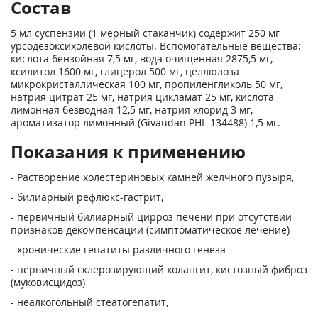
Состав
5 мл суспензии (1 мерный стаканчик) содержит 250 мг
урсодезоксихолевой кислоты. Вспомогательные вещества:
кислота бензойная 7,5 мг, вода очищенная 2875,5 мг,
ксилитол 1600 мг, глицерол 500 мг, целлюлоза
микрокристаллическая 100 мг, пропиленгликоль 50 мг,
натрия цитрат 25 мг, натрия цикламат 25 мг, кислота
лимонная безводная 12,5 мг, натрия хлорид 3 мг,
ароматизатор лимонный (Givaudan PHL-134488) 1,5 мг.
Показания к применению
- Растворение холестериновых камней желчного пузыря,
- билиарный рефлюкс-гастрит,
- первичный билиарный цирроз печени при отсутствии
признаков декомпенсации (симптоматическое лечение)
- хронические гепатиты различного генеза
- первичный склерозирующий холангит, кистозный фиброз
(муковисцидоз)
- неалкогольный стеатогепатит,