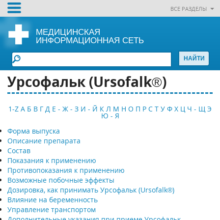
ВСЕ РАЗДЕЛЫ
МЕДИЦИНСКАЯ
ИНФОРМАЦИОННАЯ СЕТЬ
Урсофальк (Ursofalk®)
1-Z
А
Б
В
Г
Д
Е - Ж - З
И - Й
К
Л
М
Н
О
П
Р
С
Т
У
Ф
Х
Ц
Ч - Щ
Э
Ю - Я
Форма выпуска
Описание препарата
Состав
Показания к применению
Противопоказания к применению
Возможные побочные эффекты
Дозировка, как принимать Урсофальк (Ursofalk®)
Влияние на беременность
Управление транспортом
Дополнительные указания при приеме Урсофальк