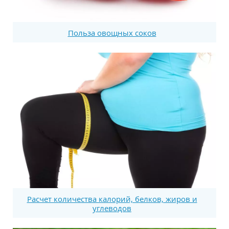
Польза овощных соков
Расчет количества калорий, белков, жиров и
углеводов