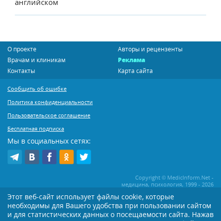
английском
О проекте
Авторы и рецензенты
Врачам и клиникам
Реклама
Контакты
Карта сайта
Сообщить об ошибке
Политика конфиденциальности
Пользовательское соглашение
Бесплатная подписка
Мы в социальных сетях:
Copyright © MedicInform.Net -
медицина, психология, 1999 - 2026
Этот веб-сайт использует файлы cookie, которые
необходимы для Вашего удобства при пользовании сайтом
Копирование или иное распространение статей нашего сайта строго
воспрещается. Копирование раздела "Новости" допускается при наличии
и для статистических данных о посещаемости сайта. Нажав
активной открытой для поисковиков ссылки на MedicInform.Net