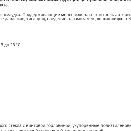
кта.
ие желудка. Поддерживающие меры включают контроль артериал
е давление, кислород, введение плазмозамещающих жидкостей
 до 25 °С.
нжевого стекла с винтовой горловиной, укупоренные полиэтиле
стекла с винтовой горловиной, укупоренные проб