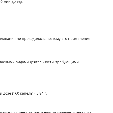
30 мин до еды.
ливания не проводилось, поэтому его применение
опасными видами деятельности, требующими
дозе (160 капель) - 3,84 г.
темы, депрессия, расширение зрачков, сухость во