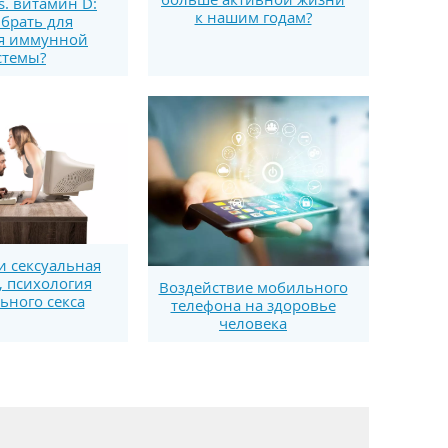
s. витамин D:
к нашим годам?
брать для
я иммунной
стемы?
и сексуальная
, психология
Воздействие мобильного
ьного секса
телефона на здоровье
человека