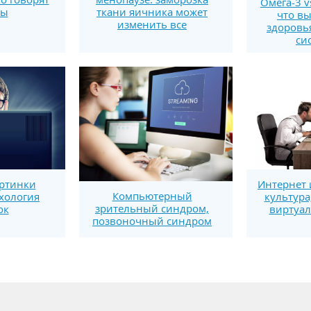
Омега-3 v
ты
ткани яичника может
что вы
изменить все
здоровь
си
ртинки
Интернет 
Компьютерный
ихология
культура
зрительный синдром,
ок
виртуал
позвоночный синдром