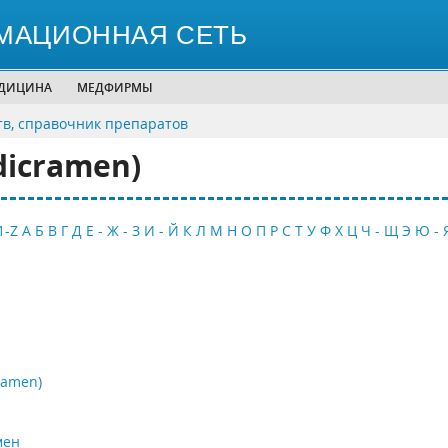
МАЦИОННАЯ СЕТЬ
ЕДИЦИНА
МЕДФИРМЫ
тв, справочник препаратов
dicramen)
1-Z
А
Б
В
Г
Д
Е - Ж - З
И - Й
К
Л
М
Н
О
П
Р
С
Т
У
Ф
Х
Ц
Ч - Щ
Э
Ю - 
ramen)
мен