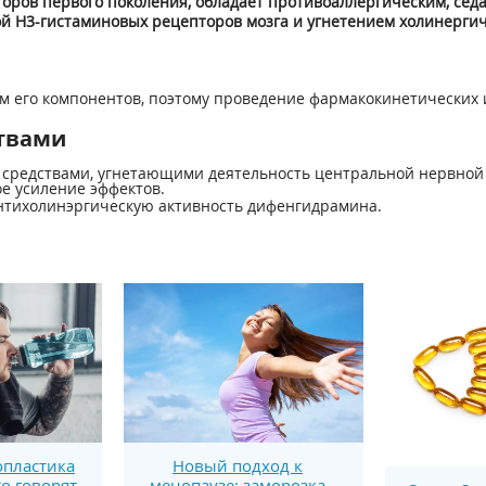
оров первого поколения, обладает противоаллергическим, сед
й Н
3
-гистаминовых рецепторов мозга и угнетением холинергич
м его компонентов, поэтому проведение фармакокинетических 
твами
редствами, угнетающими деятельность центральной нервной с
е усиление эффектов.
тихолинэргическую активность дифенгидрамина.
пластика
Новый подход к
то говорят
менопаузе: заморозка