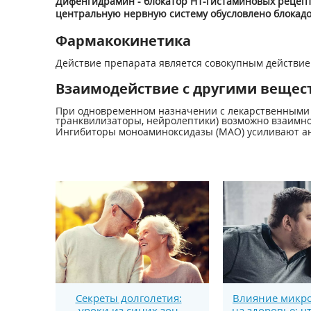
Дифенгидрамин - блокатор Н
1
-гистаминовых рецепт
центральную нервную систему обусловлено блокадо
Фармакокинетика
Действие препарата является совокупным действие
Взаимодействие с другими вещес
При одновременном назначении с лекарственными с
транквилизаторы, нейролептики) возможно взаимно
Ингибиторы моноаминоксидазы (МАО) усиливают ан
Секреты долголетия:
Влияние микро
уроки из синих зон
на здоровье: ч