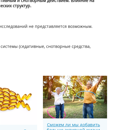
ативным и снотворным действием. Влияние на
еских структур.
исследований не представляется возможным.
истемы (седативные, снотворные средства,
Сможем ли мы добавить
больше активной жизни