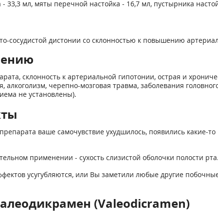
 33,3 мл, мяты перечной настойка - 16,7 мл, пустырника настойк
егето-сосудистой дистонии со склонностью к повышению артери
нению
ата, склонность к артериальной гипотонии, острая и хрониче
я, алкоголизм, черепно-мозговая травма, заболевания головног
риема не установлены).
кты
препарата ваше самочувствие ухудшилось, появились какие-то 
тельном применении - сухость слизистой оболочки полости рта
фектов усугубляются, или Вы заметили любые другие побочные
алеодикрамен (Valeodicramen)