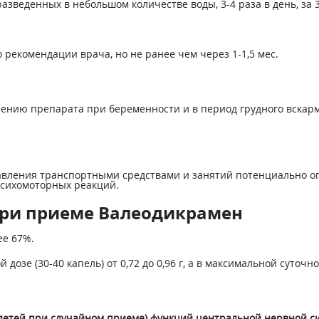
азведенных в небольшом количестве воды, 3-4 раза в день, за 
рекомендации врача, но не ранее чем через 1-1,5 мес.
нию препарата при беременности и в период грудного вскарм
равления транспортными средствами и занятий потенциально 
сихомоторных реакций.
при приеме Валеодикрамен
ее 67%.
зе (30-40 капель) от 0,72 до 0,96 г, а в максимальной суточной 
детей при случайном приеме) функций центральной нервной сис