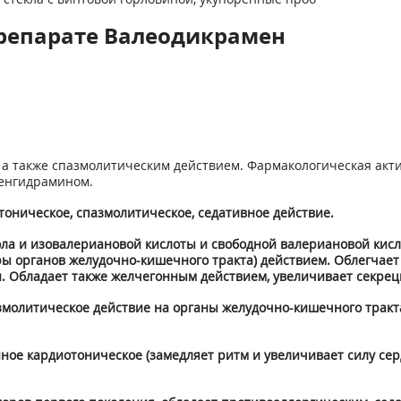
репарате Валеодикрамен
а также спазмолитическим действием. Фармакологическая акти
енгидрамином.
оническое, спазмолитическое, седативное действие.
ола и изовалериановой кислоты и свободной валериановой ки
ы органов желудочно-кишечного тракта) действием. Облегчает
н. Обладает также желчегонным действием, увеличивает секре
молитическое действие на органы желудочно-кишечного тракта 
ное кардиотоническое (замедляет ритм и увеличивает силу се