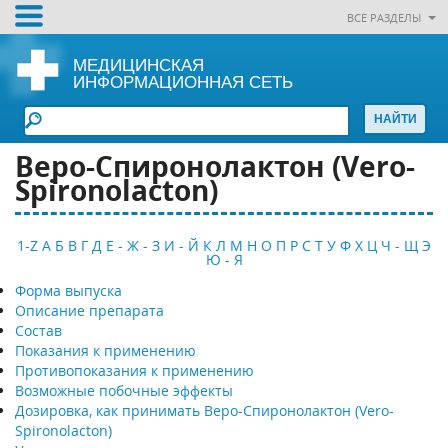
ВСЕ РАЗДЕЛЫ
МЕДИЦИНСКАЯ
ИНФОРМАЦИОННАЯ СЕТЬ
Веро-Спиронолактон (Vero-
Spironolacton)
1-Z
А
Б
В
Г
Д
Е - Ж - З
И - Й
К
Л
М
Н
О
П
Р
С
Т
У
Ф
Х
Ц
Ч - Щ
Э
Ю - Я
Форма выпуска
Описание препарата
Состав
Показания к применению
Противопоказания к применению
Возможные побочные эффекты
Дозировка, как принимать Веро-Спиронолактон (Vero-
Spironolacton)