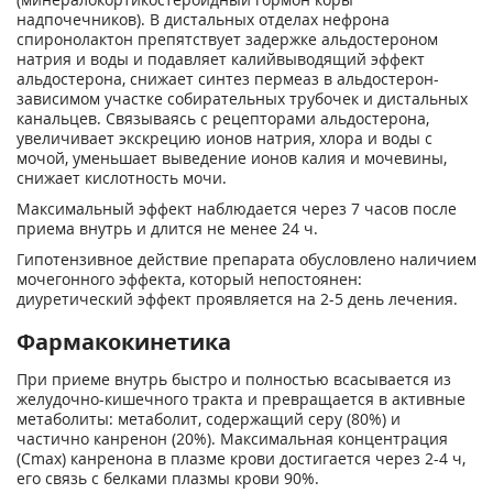
надпочечников). В дистальных отделах нефрона
спиронолактон препятствует задержке альдостероном
натрия и воды и подавляет калийвыводящий эффект
альдостерона, снижает синтез пермеаз в альдостерон-
зависимом участке собирательных трубочек и дистальных
канальцев. Связываясь с рецепторами альдостерона,
увеличивает экскрецию ионов натрия, хлора и воды с
мочой, уменьшает выведение ионов калия и мочевины,
снижает кислотность мочи.
Максимальный эффект наблюдается через 7 часов после
приема внутрь и длится не менее 24 ч.
Гипотензивное действие препарата обусловлено наличием
мочегонного эффекта, который непостоянен:
диуретический эффект проявляется на 2-5 день лечения.
Фармакокинетика
При приеме внутрь быстро и полностью всасывается из
желудочно-кишечного тракта и превращается в активные
метаболиты: метаболит, содержащий серу (80%) и
частично канренон (20%). Максимальная концентрация
(С
max
) канренона в плазме крови достигается через 2-4 ч,
его связь с белками плазмы крови 90%.