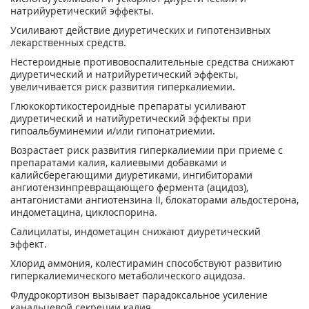
натрийуретический эффекты.
Усиливают действие диуретических и гипотензивных
лекарственных средств.
Нестероидные противовоспалительные средства снижают
диуретический и натрийуретический эффекты,
увеличивается риск развития гиперкалиемии.
Глюкокортикостероидные препараты усиливают
диуретический и натийуретический эффекты при
гипоальбуминемии и/или гипонатриемии.
Возрастает риск развития гиперкалиемии при приеме с
препаратами калия, калиевыми добавками и
калийсберегающими диуретиками, ингибиторами
ангиотензинпревращающего фермента (ацидоз),
антагонистами ангиотензина II, блокаторами альдостерона,
индометацина, циклоспорина.
Салицилаты, индометацин снижают диуретический
эффект.
Хлорид аммония, колестирамин способствуют развитию
гиперкалиемического метаболического ацидоза.
Флудрокортизон вызывает парадоксальное усиление
канальцевой секреции калия.