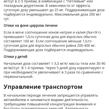
мг/сут в 2-3 приёма, в комбинации с "петлевым" или
тиазидным диуретиком. В зависимости от эффекта,
суточную дозу уменьшают до 25 мг. Поддерживающая доза
подбирается индивидуально. Максимальная доза 200 мг/
сут.
Отеки на фоне цирроза печени
Если в моче соотношение ионов натрия и калия (Na+/K+)
превышают 1,0,то суточная доза для взрослых обычно
составляет 100 мг. Если соотношение меньше 1,0,то
суточная доза для взрослых обычно равна 200-400 мг.
Поддерживающая доза подбирается индивидуально.
Отеки у детей
Начальная доза составляет 1-3,3 мг/кг массы тела или 30-90
мг/м
2
/сут. В 1-4 приема. Через 5 дней дозу корректируют и
при необходимости увеличивают в 3 раза по сравнению с
первоначальной.
Управление транспортом
В начальном периоде лечения запрещается управлять
автомобилем и заниматься видами деятельности,
требующими повышенной концентрации внимания и
быстроты психомоторных реакций. Длительность