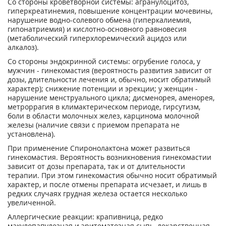
Со стороны кроветворной системы: агранулоцитоз,
гиперкреатинемия, повышение концентрации мочевины,
нарушение водно-солевого обмена (гиперкалиемия,
гипонатриемия) и кислотно-основного равновесия
(метаболический гиперхлоремический ацидоз или
алкалоз).
Со стороны эндокринной системы: огрубение голоса, у
мужчин - гинекомастия (вероятность развития зависит от
дозы, длительности лечения и, обычно, носит обратимый
характер); снижение потенции и эрекции; у женщин -
нарушение менструального цикла; дисменорея, аменорея,
метроррагия в климактерическом периоде, гирсутизм,
боли в области молочных желез, карцинома молочной
железы (наличие связи с приемом препарата не
установлена).
При применение Спиронолактона может развиться
гинекомастия. Вероятность возникновения гинекомастии
зависит от дозы препарата, так и от длительности
терапии. При этом гинекомастия обычно носит обратимый
характер, и после отмены препарата исчезает, и лишь в
редких случаях грудная железа остается несколько
увеличенной.
Аллергические реакции: крапивница, редко
макулопапулезная и эритематозная сыпь, лекарственная