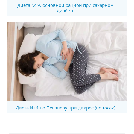
Диета № 9, основной рацион при сахарном
диабете
Диета № 4 по Певзнеру при диарее (поносах)