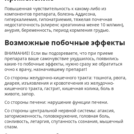
Повышенная чувствительность к какому-либо из
компонентов препарата, болезнь Аддисона,
гиперкалиемия, гипонатриемия, тяжелая почечная
недостаточность (клиренс креатинина менее 10 мл/мин),
анурия, беременность, период кормления грудью.
Возможные побочные эффекты
ВНИМАНИЕ! Если вы подозреваете, что при приеме
препарата ваше самочувствие ухудшилось, появились
какие-то побочные эффекты, нужно сразу же обратиться
очно к врачу, назначившему препарат!
Со стороны желудочно-кишечного тракта: тошнота, рвота,
диарея, изъязвления и кровотечения из желудочно-
кишечного тракта, гастрит, кишечная колика, боль в
животе, запор.
Со стороны печени: нарушение функции печени.
Со стороны центральной нервной системы: атаксия,
заторможенность, головокружение, головная боль,
сонливость, летаргия, спутанность сознания, мышечный
спазм.