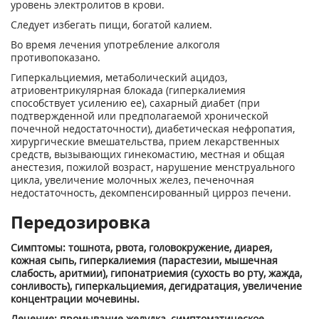
уровень электролитов в крови.
Следует избегать пищи, богатой калием.
Во время лечения употребление алкоголя
противопоказано.
Гиперкальциемия, метаболический ацидоз,
атриовентрикулярная блокада (гиперкалиемия
способствует усилению ее), сахарный диабет (при
подтвержденной или предполагаемой хронической
почечной недостаточности), диабетическая нефропатия,
хирургические вмешательства, прием лекарственных
средств, вызывающих гинекомастию, местная и общая
анестезия, пожилой возраст, нарушение менструального
цикла, увеличение молочных желез, печеночная
недостаточность, декомпенсированный цирроз печени.
Передозировка
Симптомы: тошнота, рвота, головокружение, диарея,
кожная сыпь, гиперкалиемия (парастезии, мышечная
слабость, аритмии), гипонатриемия (сухость во рту, жажда,
сонливость), гиперкальциемия, дегидратация, увеличение
концентрации мочевины.
Лечение: промывание желудка, симптоматическое