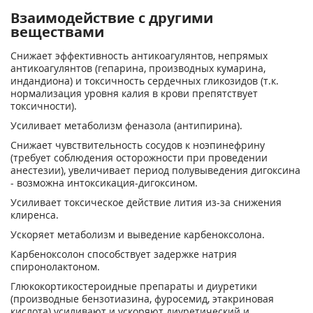
Взаимодействие с другими
веществами
Снижает эффективность антикоагулянтов, непрямых
антикоагулянтов (гепарина, производных кумарина,
индандиона) и токсичность сердечных гликозидов (т.к.
нормализация уровня калия в крови препятствует
токсичности).
Усиливает метаболизм феназола (антипирина).
Снижает чувствительность сосудов к ноэпинефрину
(требует соблюдения осторожности при проведении
анестезии), увеличивает период полувыведения дигоксина
- возможна интоксикация-дигоксином.
Усиливает токсическое действие лития из-за снижения
клиренса.
Ускоряет метаболизм и выведение карбеноксолона.
Карбеноксолон способствует задержке натрия
спиронолактоном.
Глюкокортикостероидные препараты и диуретики
(производные бензотиазина, фуросемид, этакриновая
кислота) усиливают и ускоряют диуретический и