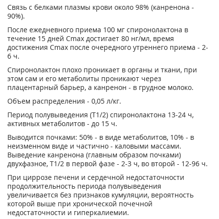
Связь с белками плазмы крови около 98% (канренона -
90%).
После ежедневного приема 100 мг спиронолактона в
течение 15 дней С
max
достигает 80 нг/мл, время
достижения С
max
после очередного утреннего приема - 2-
6 ч.
Спиронолактон плохо проникает в органы и ткани, при
этом сам и его метаболиты проникают через
плацентарный барьер, а канренон - в грудное молоко.
Объем распределения - 0,05 л/кг.
Период полувыведения (Т
1/2
) спиронолактона 13-24 ч,
активных метаболитов - до 15 ч.
Выводится почками: 50% - в виде метаболитов, 10% - в
неизменном виде и частично - каловыми массами.
Выведение канренона (главным образом почками)
двухфазное, Т
1/2
в первой фазе - 2-3 ч, во второй - 12-96 ч.
При циррозе печени и сердечной недостаточности
продолжительность периода полувыведения
увеличивается без признаков кумуляции, вероятность
которой выше при хронической почечной
недостаточности и гиперкалиемии.