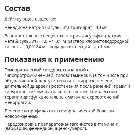
Состав
Действующее вещество:
менадиона натрия бисульфита григидрат - 10 мг
Вспомогательные вещества: натрия дисульфит (натрия
метабисульфит) - 1,0 мг, 0,1 М рас­твор хлористоводородной
кислоты - 0,00184 мл, вода для инъекций - до 1 мл.
Показания к применению
Геморрагический синдром, связанный с
гипопротромбинемией; гиповитаминоз К (в том чис­ле при
обтурационной желтухе, гепатите, циррозе печени,
длительной диарее); кровотечения после ранений, травм и
хирургических вмешательств; в составе комплексной
терапии дис­функциональных маточных кровотечений,
меноррагий.
Лечение и профилактика геморрагической болезни
новорожденных.
Передозировка препаратов-антагонистов витамина К
(варфарин, фениндион, аценокумарол).