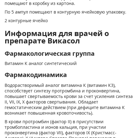
помещают в коробку из картона.
По 5 ампул помещают в контурную ячейковую упаковку.
2 контурные ячейко
Информация для врачей о
препарате Викасол
Фармакологическая группа
Витамин К аналог синтетический
Фармакодинамика
Водорастворимый аналог витамина К (витамин К3),
способствует синтезу протромбина и проконвертина,
повышает свертываемость крови за счет усиления синтеза
II, VII, IX, X фак­торов свертывания. Обладает
гемостатическим действием (при дефиците витамина К
возни­кает повышенная кровоточивость).
В крови протромбин (фактор II) в присутствии
тромбопластина и ионов кальция, при уча­стии
проконвертина (фактор VII), факторов IX (Кристмасс-