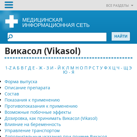
ВСЕ РАЗДЕЛЫ
МЕДИЦИНСКАЯ
ИНФОРМАЦИОННАЯ СЕТЬ
Викасол (Vikasol)
1-Z
А
Б
В
Г
Д
Е - Ж - З
И - Й
К
Л
М
Н
О
П
Р
С
Т
У
Ф
Х
Ц
Ч - Щ
Э
Ю - Я
Форма выпуска
Описание препарата
Состав
Показания к применению
Противопоказания к применению
Возможные побочные эффекты
Дозировка, как принимать Викасол (Vikasol)
Влияние на беременность
Управление транспортом
Дополнительные указания при приеме Викасол