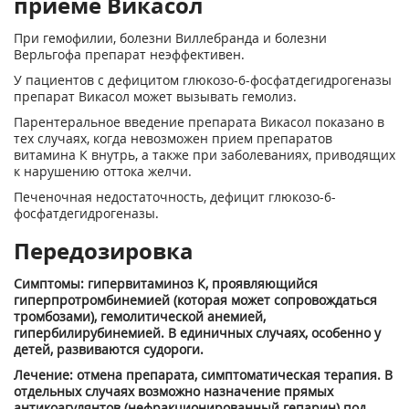
приеме Викасол
При гемофилии, болезни Виллебранда и болезни
Верльгофа препарат неэффективен.
У пациентов с дефицитом глюкозо-6-фосфатдегидрогеназы
препарат Викасол может вызы­вать гемолиз.
Парентеральное введение препарата Викасол показано в
тех случаях, когда невозможен при­ем препаратов
витамина К внутрь, а также при заболеваниях, приводящих
к нарушению от­тока желчи.
Печеночная недостаточность, дефицит глюкозо-6-
фосфатдегидрогеназы.
Передозировка
Симптомы: гипервитаминоз К, проявляющийся
гиперпротромбинемией (которая может сопровождаться
тромбозами), гемолитической анемией,
гипербилирубинемией. В единичных случаях, особенно у
детей, развиваются судороги.
Лечение: отмена препарата, симптоматическая терапия. В
отдельных случаях возможно назначение прямых
антикоагулянтов (нефракционированный гепарин) под