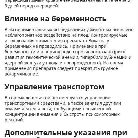
паренхиматозным кровотечени­ем назначают в течение 2-
3 дней перед операцией.
Влияние на беременность
В экспериментальных исследованиях у животных выявлено
неблагоприятное воздействие на плод. Контролируемые
исследования применения препарата Викасол у
беременных не про­водились. Применение при
беременности и в период родов противопоказано (риск
развития гемолитической анемии, гипербилирубинемии и
ядерной желтухи у плода и новорожденно­го). На время
применения препарата следует прекратить грудное
вскармливание.
Управление транспортом
Во время лечения не рекомендуется управление
транспортными средствами, а также занятия другими
видами деятельности, требующими повышенной
концентрации внимания и быстро­ты психомоторных
реакций.
Дополнительные указания при