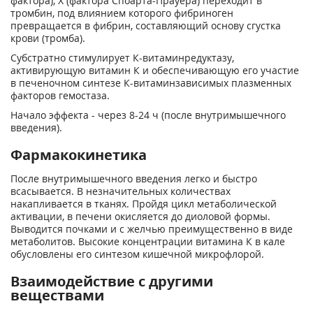
фактора), X (фактора Споарта-Прауера) переходит в
тромбин, под влиянием которого фибриноген
превращается в фибрин, составляющий основу сгустка
крови (тромба).
Субстратно стимулирует К-витаминредуктазу,
активирующую витамин К и обеспечиваю­щую его участие
в печеночном синтезе К-витаминзависимых плазменных
факторов гемо­стаза.
Начало эффекта - через 8-24 ч (после внутримышечного
введения).
Фармакокинетика
После внутримышечного введения легко и быстро
всасывается. В незначительных количе­ствах
накапливается в тканях. Пройдя цикл метаболической
активации, в печени окисляется до диоловой формы.
Выводится почками и с желчью преимущественно в виде
метаболитов. Высокие концентрации витамина К в кале
обусловлены его синтезом кишечной микрофло­рой.
Взаимодействие с другими
веществами