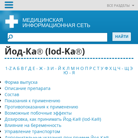
ВСЕ РАЗДЕЛЫ
МЕДИЦИНСКАЯ
ИНФОРМАЦИОННАЯ СЕТЬ
Йод-Ка® (Iod-Ka®)
1-Z
А
Б
В
Г
Д
Е - Ж - З
И - Й
К
Л
М
Н
О
П
Р
С
Т
У
Ф
Х
Ц
Ч - Щ
Э
Ю - Я
Форма выпуска
Описание препарата
Состав
Показания к применению
Противопоказания к применению
Возможные побочные эффекты
Дозировка, как принимать Йод-Ка® (Iod-Ka®)
Влияние на беременность
Управление транспортом
Дополнительные указания при приеме Йод-Ка®