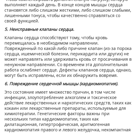
выполняет каждый день. В конце концов мышцы сердца
становятся либо слишком жесткими, либо слишком слабыми,
лишенными тонуса, чтобы качественно справляться со
своей функцией.
5. Неисправные клапаны сердца.
Клапаны сердца способствуют тому, чтобы кровь
перемещалась в необходимом направлении.
Поврежденный по какой-либо причине клапан (из-за порока
сердца, ишемической болезни, перикардита или других) не
может направлять или удерживать кровь от просачивания в
ненужном направлении. Со временем эта дополнительная
работа ослабляет сердце. Дефекты клапанов сердца, однако,
могут быть исправлены, если их обнаружить вовремя.
6. Повреждение сердечной мышцы (кардиомиопатия).
Это состояние имеет множество причин, в том числе
инфекции, злоупотребление алкоголем и токсическое
действие лекарственных и наркотических средств, таких как
кокаин или лекарственные препараты, используемые для
химиотерапии. Генетические факторы важны при
нескольких типах кардиомиопатии, таких как
дилатационная, гипертрофическая, аритмогенная
кардиомиопатия правого и левого желудочка, некомпактная