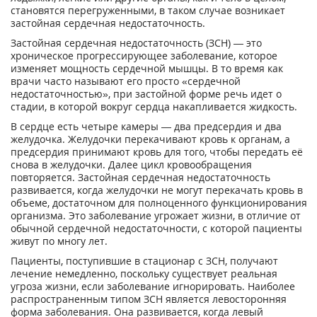
становятся перегруженными, в таком случае возникает
застойная сердечная недостаточность.
Застойная сердечная недостаточность (ЗСН) — это
хроническое прогрессирующее заболевание, которое
изменяет мощность сердечной мышцы. В то время как
врачи часто называют его просто «сердечной
недостаточностью», при застойной форме речь идет о
стадии, в которой вокруг сердца накапливается жидкость.
В сердце есть четыре камеры — два предсердия и два
желудочка. Желудочки перекачивают кровь к органам, а
предсердия принимают кровь для того, чтобы передать её
снова в желудочки. Далее цикл кровообращения
повторяется. Застойная сердечная недостаточность
развивается, когда желудочки не могут перекачать кровь в
объеме, достаточном для полноценного функционирования
организма. Это заболевание угрожает жизни, в отличие от
обычной сердечной недостаточности, с которой пациенты
живут по многу лет.
Пациенты, поступившие в стационар с ЗСН, получают
лечение немедленно, поскольку существует реальная
угроза жизни, если заболевание игнорировать. Наиболее
распространенным типом ЗСН является левосторонняя
форма заболевания. Она развивается, когда левый