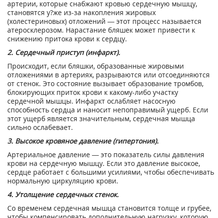
артерии, которые снабжают кровью сердечную мышцу,
становятся у?же из-за накопления жировых
(холестериновых) отложений — этот процесс называется
атеросклерозом. Нарастание бляшек может привести к
снижению притока крови к сердцу.
2. Сердечный приступ (инфаркт).
Происходит, если бляшки, образованные жировыми
отложениями в артериях, разрываются или отсоединяются
от стенок. Это состояние вызывает образование тромбов,
блокирующих приток крови к какому-либо участку
сердечной мышцы. Инфаркт ослабляет насосную
способность сердца и наносит непоправимый ущерб. Если
этот ущерб является значительным, сердечная мышца
сильно ослабевает.
3. Высокое кровяное давление (гипертония).
Артериальное давление — это показатель силы давления
крови на сердечную мышцу. Если это давление высокое,
сердце работает с большими усилиями, чтобы обеспечивать
нормальную циркуляцию крови.
4. Утолщение сердечных стенок.
Со временем сердечная мышца становится толще и грубее,
чтобы компенсировать дополнительную нагрузку, которую