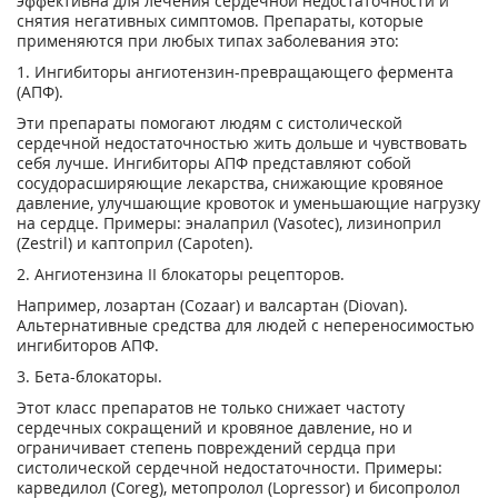
эффективна для лечения сердечной недостаточности и
снятия негативных симптомов. Препараты, которые
применяются при любых типах заболевания это:
1. Ингибиторы ангиотензин-превращающего фермента
(АПФ).
Эти препараты помогают людям с систолической
сердечной недостаточностью жить дольше и чувствовать
себя лучше. Ингибиторы АПФ представляют собой
сосудорасширяющие лекарства, снижающие кровяное
давление, улучшающие кровоток и уменьшающие нагрузку
на сердце. Примеры: эналаприл (Vasotec), лизиноприл
(Zestril) и каптоприл (Capoten).
2. Ангиотензина II блокаторы рецепторов.
Например, лозартан (Cozaar) и валсартан (Diovan).
Альтернативные средства для людей с непереносимостью
ингибиторов АПФ.
3. Бета-блокаторы.
Этот класс препаратов не только снижает частоту
сердечных сокращений и кровяное давление, но и
ограничивает степень повреждений сердца при
систолической сердечной недостаточности. Примеры:
карведилол (Coreg), метопролол (Lopressor) и бисопролол