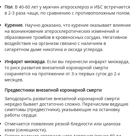
Пол
. В 40-60 лет у мужчин атеросклероз и ИБС встречается
в 2-3 раза чаще, по сравнению с противоположным полом.
Курение
. Научно доказано, что курение оказывает влияние
на возникновение атеросклеротических изменений и
образование тромбов в кровеносных сосудах. Негативное
воздействие на организм связано с наличием в
сигаретном дыме никотина и оксида углерода.
Инфаркт миокарда
. Если вы перенесли инфаркт миокарда,
то риск развития внезапной коронарной смерти
сохраняется на протяжении от 3-х первых суток до 2-х
месяцев.
Предвестники внезапной коронарной смерти
Заподозрить развитие внезапной коронарной смерти
нередко бывает достаточно сложно. Перечислим ведущие
симптомы (предвестники), указывающие на остановку
работы сердца:
Отмечается появление резкой бледности или цианоза
кожи (синюшности).
Острое падение артериального давления (менее 60-ти