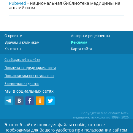
PubMed
- национальная библиотека медицины на
английском
О проекте
Авторы и рецензенты
Врачам и клиникам
Реклама
Контакты
Карта сайта
Сообщить об ошибке
Политика конфиденциальности
Пользовательское соглашение
Бесплатная подписка
Мы в социальных сетях:
Copyright © MedicInform.Net -
медицина, психология, 1999 - 2026
Этот веб-сайт использует файлы cookie, которые
необходимы для Вашего удобства при пользовании сайтом
Копирование или иное распространение статей нашего сайта строго