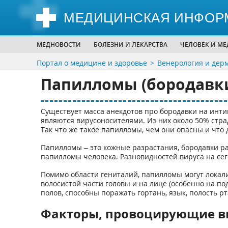
МЕДИЦИНСКАЯ ИНФОР
МЕДНОВОСТИ
БОЛЕЗНИ И ЛЕКАРСТВА
ЧЕЛОВЕК И М
Портал о медицине и здоровье
Венерология и дер
Папилломы (бородавки
Существует масса анекдотов про бородавки на инти
являются вирусоносителями. Из них около 50% стра
Так что же такое папилломы, чем они опасны и что д
Папилломы – это кожные разрастания, бородавки р
папилломы человека. Разновидностей вируса на сег
Помимо области гениталий, папилломы могут локализ
волосистой части головы и на лице (особенно на п
полов, способны поражать гортань, язык, полость рта
Факторы, провоцирующие ви