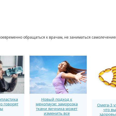
своевременно обращаться к врачам, не заниматься самолечение
пластика
Новый подход к
то говорят
менопаузе: заморозка
Омега-3 v
ты
ткани яичника может
что вы
изменить все
здоровь