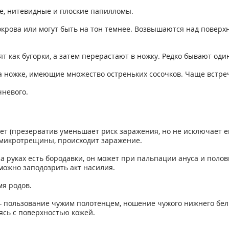
е, нитевидные и плоские папилломы.
окрова или могут быть на тон темнее. Возвышаются над поверх
ят как бугорки, а затем перерастают в ножку. Редко бывают о
 ножке, имеющие множество остреньких сосочков. Чаще встреч
чневого.
т (презерватив уменьшает риск заражения, но не исключает ег
ь микротрещины, происходит заражение.
а руках есть бородавки, он может при пальпации ануса и половых
 можно заподозрить акт насилия.
мя родов.
пользование чужим полотенцем, ношение чужого нижнего белья
ясь с поверхностью кожей.