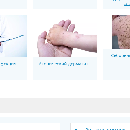
си
Себорей
нфекция
Атопический дерматит
Зуд аногениталь