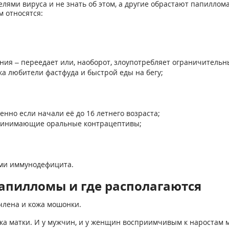
лями вируса и не знать об этом, а другие обрастают папиллом
м относятся:
ания – переедает или, наоборот, злоупотребляет ограничитель
ка любители фастфуда и быстрой еды на бегу;
нно если начали её до 16 летнего возраста;
принимающие оральные контрацептивы;
ми иммунодефицита.
апилломы и где располагаются
члена и кожа мошонки.
ка матки. И у мужчин, и у женщин восприимчивым к наростам м