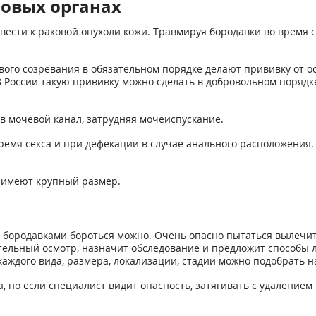
ловых органах
ивести к раковой опухоли кожи. Травмируя бородавки во время
вого созревания в обязательном порядке делают прививку от о
 В России такую прививку можно сделать в добровольном поряд
в мочевой канал, затрудняя мочеиспускание.
ремя секса и при дефекации в случае анального расположения
 имеют крупный размер.
и бородавками бороться можно. Очень опасно пытаться вылечит
щательный осмотр, назначит обследование и предложит способы
каждого вида, размера, локализации, стадии можно подобрать 
, но если специалист видит опасность, затягивать с удалением 