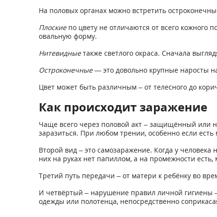
На половых органах можно встретить остроконечны
Плоские
по цвету не отличаются от всего кожного п
овальную форму.
Нитевидные
также светлого окраса. Сначала выгляд
Остроконечные
— это довольно крупные наросты на
Цвет может быть различным – от телесного до кори
Как происходит заражение
Чаще всего через половой акт – защищённый или не
заразиться. При любом трении, особенно если ест
Второй вид – это самозаражение. Когда у человека н
них на руках нет папиллом, а на промежности есть,
Третий путь передачи – от матери к ребёнку во вре
И четвёртый – нарушение правил личной гигиены – 
одежды или полотенца, непосредственно соприкаса