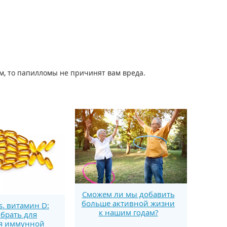
м, то папилломы не причинят вам вреда.
Сможем ли мы добавить
больше активной жизни
s. витамин D:
к нашим годам?
брать для
я иммунной