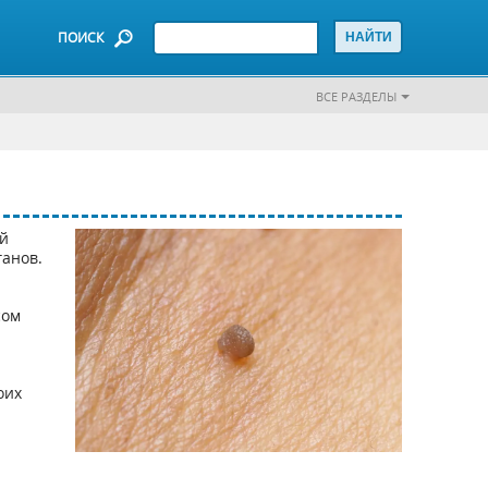
ПОИСК
ВСЕ РАЗДЕЛЫ
й
ганов.
сом
оих