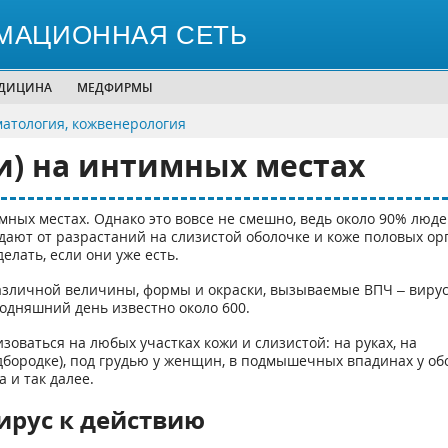
МАЦИОННАЯ СЕТЬ
ЕДИЦИНА
МЕДФИРМЫ
матология, кожвенерология
) на интимных местах
мных местах. Однако это вовсе не смешно, ведь около 90% люде
дают от разрастаний на слизистой оболочке и коже половых ор
елать, если они уже есть.
азличной величины, формы и окраски, вызываемые ВПЧ – виру
одняшний день известно около 600.
оваться на любых участках кожи и слизистой: на руках, на
одбородке), под грудью у женщин, в подмышечных впадинах у об
 и так далее.
рус к действию