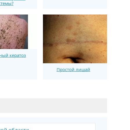
стемы?
ный кератоз
Простой лишай
ной области