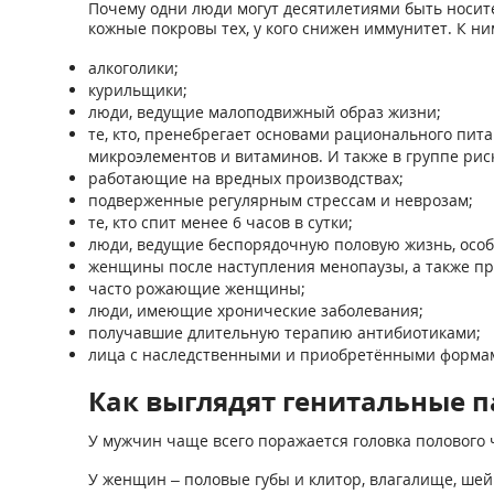
Почему одни люди могут десятилетиями быть носите
кожные покровы тех, у кого снижен иммунитет. К ни
алкоголики;
курильщики;
люди, ведущие малоподвижный образ жизни;
те, кто, пренебрегает основами рационального пит
микроэлементов и витаминов. И также в группе рис
работающие на вредных производствах;
подверженные регулярным стрессам и неврозам;
те, кто спит менее 6 часов в сутки;
люди, ведущие беспорядочную половую жизнь, особе
женщины после наступления менопаузы, а также 
часто рожающие женщины;
люди, имеющие хронические заболевания;
получавшие длительную терапию антибиотиками;
лица с наследственными и приобретёнными форма
Как выглядят генитальные п
У мужчин чаще всего поражается головка полового 
У женщин – половые губы и клитор, влагалище, шей