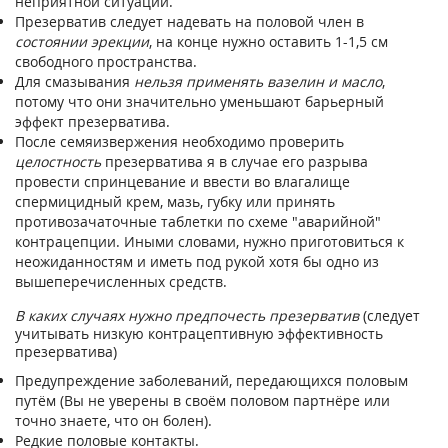
неприятной ситуации.
Презерватив следует надевать на половой член в
состоянии эрекции
, на конце нужно оставить 1-1,5 см
свободного пространства.
Для смазывания
нельзя применять вазелин и масло
,
потому что они значительно уменьшают барьерный
эффект презерватива.
После семяизвержения необходимо проверить
целостность
презерватива я в случае его разрыва
провести спринцевание и ввести во влагалище
спермицидный крем, мазь, губку или принять
противозачаточные таблетки по схеме "аварийной"
контрацепции. Иными словами, нужно приготовиться к
неожиданностям и иметь под рукой хотя бы одно из
вышеперечисленных средств.
В каких случаях нужно предпочесть презерватив
(следует
учитывать низкую контрацептивную эффективность
презерватива)
Предупреждение заболеваний, передающихся половым
путём (Вы не уверены в своём половом партнёре или
точно знаете, что он болен).
Редкие половые контакты.