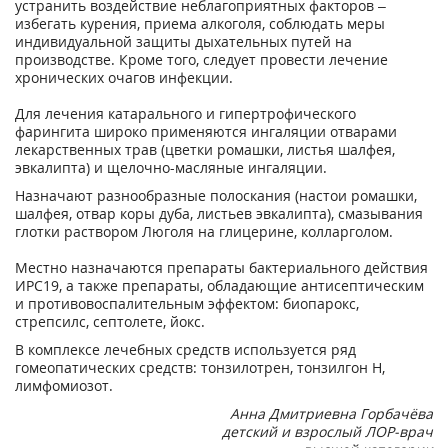
устранить воздействие неблагоприятных факторов –
избегать курения, приема алкоголя, соблюдать меры
индивидуальной защиты дыхательных путей на
производстве. Кроме того, следует провести лечение
хронических очагов инфекции.
Для лечения катарального и гипертрофического
фарингита широко применяются ингаляции отварами
лекарственных трав (цветки ромашки, листья шалфея,
эвкалипта) и щелочно-масляные ингаляции.
Назначают разнообразные полоскания (настои ромашки,
шалфея, отвар коры дуба, листьев эвкалипта), смазывания
глотки раствором Люголя на глицерине, колларголом.
Местно назначаются препараты бактериального действия
ИРС19, а также препараты, обладающие антисептическим
и противовоспалительным эффектом: биопарокс,
стрепсилс, септолете, йокс.
В комплексе лечебных средств используется ряд
гомеопатических средств: тонзилотрен, тонзилгон Н,
лимфомиозот.
Анна Дмитриевна Горбачёва
детский и взрослый ЛОР-врач