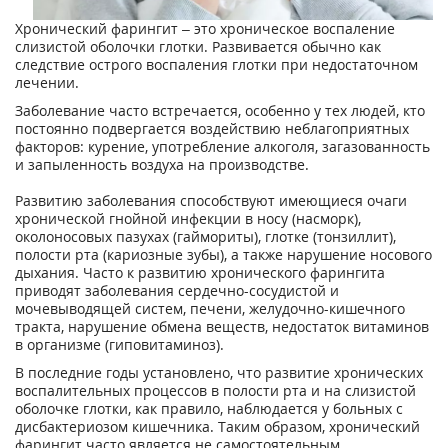
Хронический фарингит – это хроническое воспаление
слизистой оболочки глотки. Развивается обычно как
следствие острого воспаления глотки при недостаточном
лечении.
Заболевание часто встречается, особенно у тех людей, кто
постоянно подвергается воздействию неблагоприятных
факторов: курение, употребление алкоголя, загазованность
и запыленность воздуха на производстве.
Развитию заболевания способствуют имеющиеся очаги
хронической гнойной инфекции в носу (насморк),
околоносовых пазухах (гаймориты), глотке (тонзиллит),
полости рта (кариозные зубы), а также нарушение носового
дыхания. Часто к развитию хронического фарингита
приводят заболевания сердечно-сосудистой и
мочевыводящей систем, печени, желудочно-кишечного
тракта, нарушение обмена веществ, недостаток витаминов
в организме (гиповитаминоз).
В последние годы установлено, что развитие хронических
воспалительных процессов в полости рта и на слизистой
оболочке глотки, как правило, наблюдается у больных с
дисбактериозом кишечника. Таким образом, хронический
фарингит часто является не самостоятельным