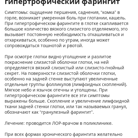
гипертрофический фарингит
Симптомы: ощущение першения, саднения, “комка” в
горле, возникает умеренная боль при глотании, кашель.
При гипертрофическом фарингите в глотке скапливается
большое количество вязкого слизистого отделяемого, это
вызывает постоянную необходимость откашливаться и
отхаркиваться, особенно по утрам, иногда может
сопровождаться тошнотой и рвотой.
При осмотре глотки видно утолщение и разлитое
покраснение слизистой оболочки глотки, на ней
определяется вязкий слизистый или слизисто-гнойный
секрет. На поверхности слизистой оболочки глотки,
особенно на задней стенке выступают увеличенные
отдельные группы фолликулов (лимфоидных скоплений).
Мягкое небо и язычок отечны и утолщены. При
гипертрофическом фарингите все эти симптомы
выражены больше. Скопление и увеличение лимфоидной
ткани задней стенки глотки, или так называемых гранул,
обозначают как “гранулезный фарингит”.
Лечение: проводится ЛОР-врачом в поликлинике.
При всех формах хронического фарингита желательно