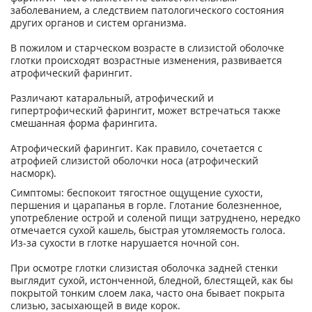
заболеванием, а следствием патологического состояния
других органов и систем организма.
В пожилом и старческом возрасте в слизистой оболочке
глотки происходят возрастные изменения, развивается
атрофический фарингит.
Различают катаральный, атрофический и
гипертрофический фарингит, может встречаться также
смешанная форма фарингита.
Атрофический фарингит. Как правило, сочетается с
атрофией слизистой оболочки носа (атрофический
насморк).
Симптомы: беспокоит тягостное ощущение сухости,
першения и царапанья в горле. Глотание болезненное,
употребление острой и соленой пищи затруднено, нередко
отмечается сухой кашель, быстрая утомляемость голоса.
Из-за сухости в глотке нарушается ночной сон.
При осмотре глотки слизистая оболочка задней стенки
выглядит сухой, истонченной, бледной, блестящей, как бы
покрытой тонким слоем лака, часто она бывает покрыта
слизью, засыхающей в виде корок.