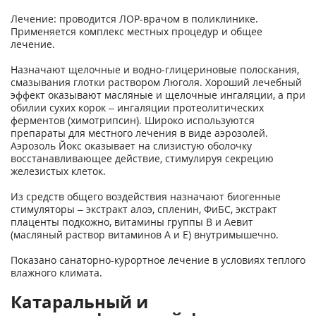
Лечение: проводится ЛОР-врачом в поликлинике.
Применяется комплекс местных процедур и общее
лечение.
Назначают щелочные и водно-глицериновые полоскания,
смазывания глотки раствором Люголя. Хороший лечебный
эффект оказывают масляные и щелочные ингаляции, а при
обилии сухих корок – ингаляции протеолитических
ферментов (химотрипсин). Широко используются
препараты для местного лечения в виде аэрозолей.
Аэрозоль Йокс оказывает на слизистую оболочку
восстанавливающее действие, стимулируя секрецию
железистых клеток.
Из средств общего воздействия назначают биогенные
стимуляторы – экстракт алоэ, спленин, ФиБС, экстракт
плаценты подкожно, витамины группы В и Аевит
(масляный раствор витаминов А и Е) внутримышечно.
Показано санаторно-курортное лечение в условиях теплого
влажного климата.
Катаральный и