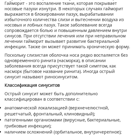
Гайморит - это воспаление ткани, которая покрывает
носовые пазухи изнутри. В некоторых случаях гайморит
выражается в блокировании пазух, вырабатывании
избыточного количества слизи и вытеснении воздуха из
носовых и лобных пазух. Такое заболевание всегда
сопровождается болью и повышенным давлением внутри
синусов. При отсутствии лечения или при неправильном
лечении гайморит вызывает развитие бактериальной
инфекции. Также он может принимать хроническую форму.
Поскольку слизистая оболочка носа редко воспаляется без
одновременного ринита (насморка), в описании
заболевания всегда присутствует такой симптом, как
насморк (бытовое название ринита). Иногда острый
синусит называют риносинуситом.
Классификация синуситов
Острый синусит может быть дополнительно
классифицирован в соответствии с:
анатомической локализацией (верхнечелюстной,
решетчатый, фронтальный, клиновидный);
патогенными организмами (вирусные, бактериальные,
грибковые инфекции);
наличием осложнений (орбитальное, внутричерепное);