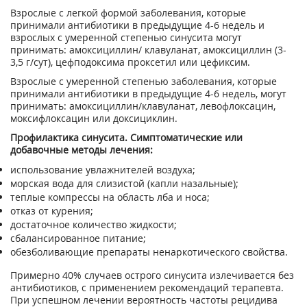
Взрослые с легкой формой заболевания, которые
принимали антибиотики в предыдущие 4-6 недель и
взрослых с умеренной степенью синусита могут
принимать: амоксициллин/ клавуланат, амоксициллин (3-
3,5 г/сут), цефподоксима проксетил или цефиксим.
Взрослые с умеренной степенью заболевания, которые
принимали антибиотики в предыдущие 4-6 недель, могут
принимать: амоксициллин/клавуланат, левофлоксацин,
моксифлоксацин или доксициклин.
Профилактика синусита. Симптоматические или
добавочные методы лечения:
использование увлажнителей воздуха;
морская вода для слизистой (капли назальные);
теплые компрессы на область лба и носа;
отказ от курения;
достаточное количество жидкости;
сбалансированное питание;
обезболивающие препараты ненаркотического свойства.
Примерно 40% случаев острого синусита излечивается без
антибиотиков, с применением рекомендаций терапевта.
При успешном лечении вероятность частоты рецидива