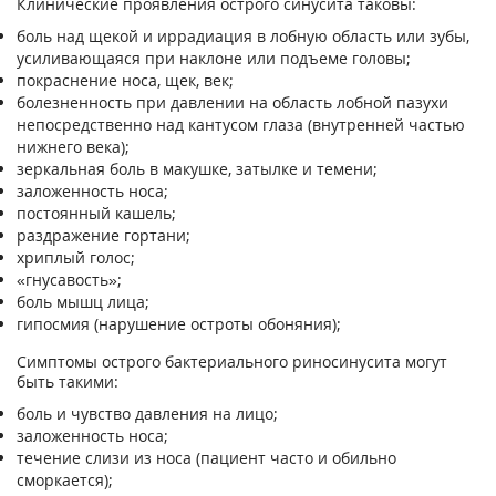
Клинические проявления острого синусита таковы:
боль над щекой и иррадиация в лобную область или зубы,
усиливающаяся при наклоне или подъеме головы;
покраснение носа, щек, век;
болезненность при давлении на область лобной пазухи
непосредственно над кантусом глаза (внутренней частью
нижнего века);
зеркальная боль в макушке, затылке и темени;
заложенность носа;
постоянный кашель;
раздражение гортани;
хриплый голос;
«гнусавость»;
боль мышц лица;
гипосмия (нарушение остроты обоняния);
Симптомы острого бактериального риносинусита могут
быть такими:
боль и чувство давления на лицо;
заложенность носа;
течение слизи из носа (пациент часто и обильно
сморкается);