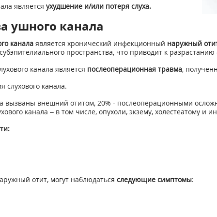
нала является
ухудшение и/или потеря слуха.
а ушного канала
го канала
является хронический инфекционный
наружный оти
убэпителиального пространства, что приводит к разрастанию 
лухового канала является
послеоперационная травма
, получен
я слухового канала.
ала вызваны внешний отитом, 20% - послеоперационными осложн
вого канала – в том числе, опухоли, экзему, холестеатому и 
ти:
наружный отит, могут наблюдаться
следующие симптомы
: