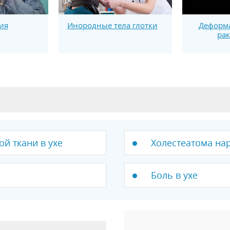
ия
Инородные тела глотки
Деформ
ра
ой ткани в ухе
Холестеатома на
Боль в ухе