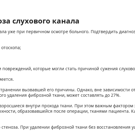
оза слухового канала
ала уже при первичном осмотре больного. Подтвердить диагноз
 отоскопа;
и повреждений, которые могли стать причиной сужения слухово
меется.
транении вызвавшей его причины. Однако, вне зависимости от
ого удаления фиброзной ткани, может составлять до 27%.
разросшиеся внутри прохода ткани. При этом важным фактором
рхности, образовавшейся после операции, тканями пациента. К
о стеноза. При удалении фиброзной ткани без восстановления у