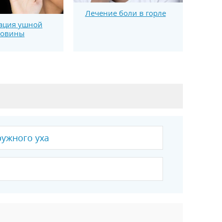
Лечение боли в горле
ация ушной
ковины
ружного уха