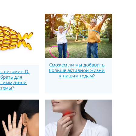
Сможем ли мы добавить
больше активной жизни
s. витамин D:
к нашим годам?
брать для
я иммунной
стемы?