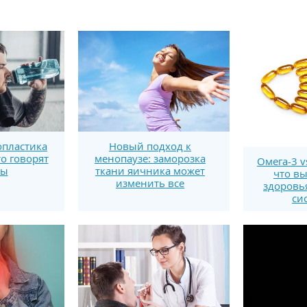
пластика
Новый подход к
то говорят
менопаузе: заморозка
Омега-3 v
ты
ткани яичника может
что вы
изменить все
здоровь
си