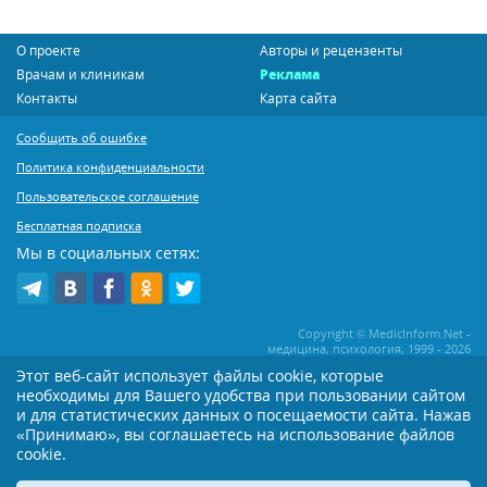
О проекте
Авторы и рецензенты
Врачам и клиникам
Реклама
Контакты
Карта сайта
Сообщить об ошибке
Политика конфиденциальности
Пользовательское соглашение
Бесплатная подписка
Мы в социальных сетях:
Copyright © MedicInform.Net -
медицина, психология, 1999 - 2026
Этот веб-сайт использует файлы cookie, которые
необходимы для Вашего удобства при пользовании сайтом
Копирование или иное распространение статей нашего сайта строго
воспрещается. Копирование раздела "Новости" допускается при наличии
и для статистических данных о посещаемости сайта. Нажав
активной открытой для поисковиков ссылки на MedicInform.Net
«Принимаю», вы соглашаетесь на использование файлов
Материалы на сайте представлены в справочных целях. Редакция не всегда
cookie.
разделяет мнение авторов опубликованных материалов. Перед
применением тех или иных рекомендаций настоятельно рекомендуется