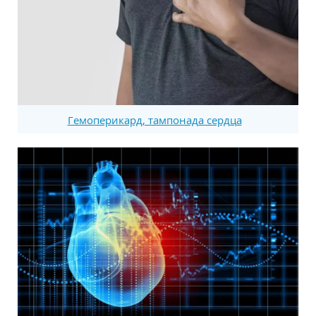
Гемоперикард, тампонада сердца