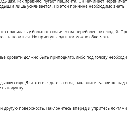
Одышка, как правило, пугает пациента. Он начинает нервничать
одышка лишь усиливается. По этой причине необходимо знать, 
а появилась у большого количества переболевших людей. Орг
восстановиться. Но приступы одышки можно облегчать.
вье кровати должно быть приподнято, либо под голову необход
дышку сидя. Для этого сядьте за стол, наклоните туловище над
ить подушку.
или другую поверхность. Наклонитесь вперед и упритесь локтями