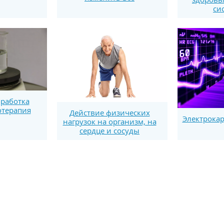
си
работка
отерапия
Действие физических
Электрока
нагрузок на организм, на
сердце и сосуды