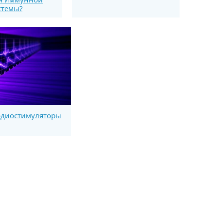
стемы?
рдиостимуляторы