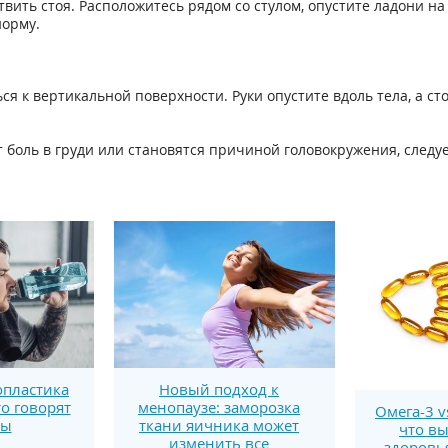
ть стоя. Расположитесь рядом со стулом, опустите ладони на е
норму.
ся к вертикальной поверхности. Руки опустите вдоль тела, а ст
боль в груди или становятся причиной головокружения, следуе
пластика
Новый подход к
то говорят
менопаузе: заморозка
Омега-3 v
ты
ткани яичника может
что вы
изменить все
здоровь