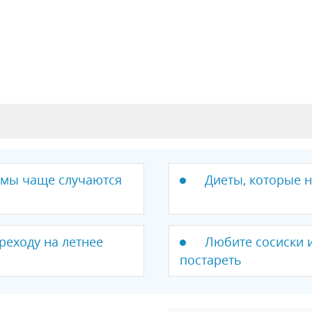
тмы чаще случаются
Диеты, которые 
реходу на летнее
Любите сосиски и
постареть