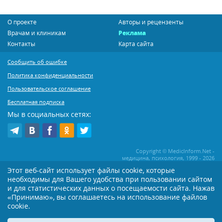
О проекте
Авторы и рецензенты
Врачам и клиникам
Реклама
Контакты
Карта сайта
Сообщить об ошибке
Политика конфиденциальности
Пользовательское соглашение
Бесплатная подписка
Мы в социальных сетях:
Copyright © MedicInform.Net -
медицина, психология, 1999 - 2026
Этот веб-сайт использует файлы cookie, которые
необходимы для Вашего удобства при пользовании сайтом
Копирование или иное распространение статей нашего сайта строго
воспрещается. Копирование раздела "Новости" допускается при наличии
и для статистических данных о посещаемости сайта. Нажав
активной открытой для поисковиков ссылки на MedicInform.Net
«Принимаю», вы соглашаетесь на использование файлов
cookie.
Материалы на сайте представлены в справочных целях. Редакция не всегда
разделяет мнение авторов опубликованных материалов. Перед
применением тех или иных рекомендаций настоятельно рекомендуется