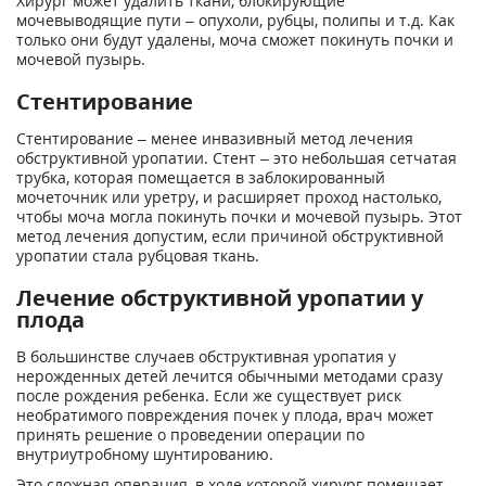
Хирург может удалить ткани, блокирующие
мочевыводящие пути – опухоли, рубцы, полипы и т.д. Как
только они будут удалены, моча сможет покинуть почки и
мочевой пузырь.
Стентирование
Стентирование – менее инвазивный метод лечения
обструктивной уропатии. Стент – это небольшая сетчатая
трубка, которая помещается в заблокированный
мочеточник или уретру, и расширяет проход настолько,
чтобы моча могла покинуть почки и мочевой пузырь. Этот
метод лечения допустим, если причиной обструктивной
уропатии стала рубцовая ткань.
Лечение обструктивной уропатии у
плода
В большинстве случаев обструктивная уропатия у
нерожденных детей лечится обычными методами сразу
после рождения ребенка. Если же существует риск
необратимого повреждения почек у плода, врач может
принять решение о проведении операции по
внутриутробному шунтированию.
Это сложная операция, в ходе которой хирург помещает