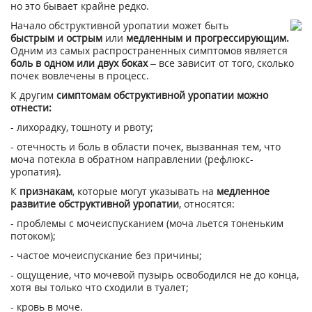
но это бывает крайне редко.
Начало обструктивной уропатии может быть
быстрым и острым
или
медленным и прогрессирующим.
Одним из самых распространенных симптомов является
боль в одном или двух боках
– все зависит от того, сколько
почек вовлечены в процесс.
К другим
симптомам обструктивной уропатии можно
отнести:
- лихорадку, тошноту и рвоту;
- отечность и боль в области почек, вызванная тем, что
моча потекла в обратном направлении (рефлюкс-
уропатия).
К
признакам
, которые могут указывать на
медленное
развитие обструктивной уропатии
, относятся:
- проблемы с мочеиспусканием (моча льется тоненьким
потоком);
- частое мочеиспускание без причины;
- ощущение, что мочевой пузырь освободился не до конца,
хотя вы только что сходили в туалет;
- кровь в моче.