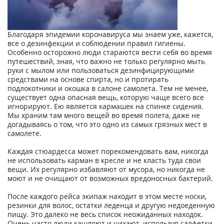
Благодаря эпидемии коронавируса мы знаем уже, кажется,
все о дезинфекции и соблюдении правил гигиены.
Особенно осторожно люди стараются вести себя во время
путешествий, зная, что важно не только регулярно мыть
руки с мылом или пользоваться дезинфицирующими
средствами на основе спирта, но и протирать
подлокотники и окошка в салоне самолета. Тем не менее,
существует одна опасная вещь, которую чаще всего все
игнорируют. Ею является кармашек на спинке сидения.
Мы храним там много вещей во время полета, даже не
догадываясь о том, что это одно из самых грязных мест в
самолете.
Каждая стюардесса может порекомендовать вам, никогда
не использовать карман в кресле и не класть туда свои
вещи. Их регулярно избавляют от мусора, но никогда не
моют и не очищают от возможных вредоносных бактерий.
После каждого рейса экипаж находит в этом месте носки,
резинки для волос, остатки леденца и другую недоеденную
пищу. Это далеко не весь список неожиданных находок.
Очень часто люди кашляют и чихают, используя салфетки