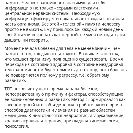
память. Человек запоминает значимую для себя
информацию не только «серыми клеточками»
центральной нервной системы. Необходимую
информацию фиксирует и накапливает каждая составная
часть организма. Без этой «телесной» памяти человеку
просто не выжить. Ему пришлось бы каждый новый день
своей жизни встречать как первый, не умея ни ходить, ни
дышать, ни говорить.
Момент начала болезни для тела не менее значим, чем
память о том, как дышать и ходить. Возникает «нечто»,
что мешает организму полноценно существовать! Время
перехода из состояния здоровья в состояние нездоровья
тело запоминает и будет помнить до тех пор, пока болезнь
не подвергнется полному регрессу, т.е. обратному
развитию.
ТПТ позволяет узнать время начала болезни,
непосредственную причину и факторы, способствующие
ее возникновению и развитию. Метод сформировался как
закономерный итог объединения в работе одного врача
способов диагностики и лечения из разных областей
медицины. К ним относятся неврология, иглоукалывание,
краниосакральная терапия, прикладная кинезиология,
психология.