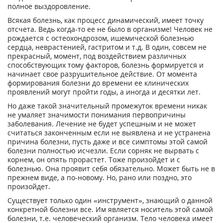
полное выздоровление.
Всякая болезнь, как процесс динамический, имеет точку
отсчета. Ведь когда-то ее не было в организме! Человек не
рождается с остеохондрозом, ишемической болезнью
сердца, неврастенией, гастритом и т.д. В один, совсем не
прекрасный, момент, под воздействием различных
способствующих тому факторов, болезнь формируется и
начинает свое разрушительное действие. От момента
формирования болезни до времени ее клинических
проявлений могут пройти годы, а иногда и десятки лет.
Но даже такой значительный промежуток времени никак
не умаляет значимости понимания первопричины
заболевания. Лечение не будет успешным и не может
считаться законченным если не выявлена и не устранена
причина болезни, пусть даже и все симптомы этой самой
болезни полностью исчезли. Если сорняк не вырвать с
корнем, он опять прорастет. Тоже произойдет и с
болезнью. Она проявит себя обязательно. Может быть не в
прежнем виде, а по-новому. Но, рано или поздно, это
произойдет.
Существует только один «инструмент», знающий о данной
конкретной болезни все. Им является носитель этой самой
болезни, т.е. человеческий организм. Тело человека имеет