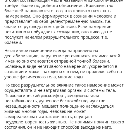
Вторая составляющая часть названия «психологическое»
требует более подробного объяснения. Большинство
болезней начинаются с того, что принято называть
намерением. Оно формируется в сознании человека и
представляет из себя целеустремленную мысль, т.е.
является руководством к действию. Если намерение
позитивно и побуждает к созиданию, оно никогда не
послужит началом разрушительного процесса, т.е.
болезни.
Негативное намерение всегда направлено на
дестабилизацию, нарушение устоявшихся взаимосвязей.
Именно оно становится отправной точкой болезни.
Болезнь, в виде негативного намерения, укореняется в
сознании и может находиться в нем, не проявляя себя на
уровне физического тела, многие годы.
Но свое разрушительное влияние такое намерение может
осуществлять и не затрагивая органы и системы тела.
Психологический дискомфорт, эмоциональная
нестабильность, душевное беспокойство, чувство
незащищенности мешают полноценно наслаждаться
жизнью многие годы. Человек не может
самореализоваться как личность, ощущает
неудовлетворенность жизнью. Не понимая причин своего
состояния, он и не находит способов выхода из него.