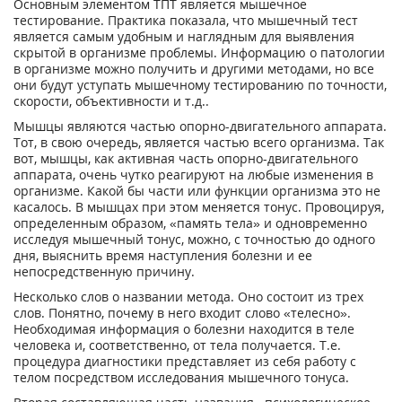
Основным элементом ТПТ является мышечное
тестирование. Практика показала, что мышечный тест
является самым удобным и наглядным для выявления
скрытой в организме проблемы. Информацию о патологии
в организме можно получить и другими методами, но все
они будут уступать мышечному тестированию по точности,
скорости, объективности и т.д..
Мышцы являются частью опорно-двигательного аппарата.
Тот, в свою очередь, является частью всего организма. Так
вот, мышцы, как активная часть опорно-двигательного
аппарата, очень чутко реагируют на любые изменения в
организме. Какой бы части или функции организма это не
касалось. В мышцах при этом меняется тонус. Провоцируя,
определенным образом, «память тела» и одновременно
исследуя мышечный тонус, можно, с точностью до одного
дня, выяснить время наступления болезни и ее
непосредственную причину.
Несколько слов о названии метода. Оно состоит из трех
слов. Понятно, почему в него входит слово «телесно».
Необходимая информация о болезни находится в теле
человека и, соответственно, от тела получается. Т.е.
процедура диагностики представляет из себя работу с
телом посредством исследования мышечного тонуса.