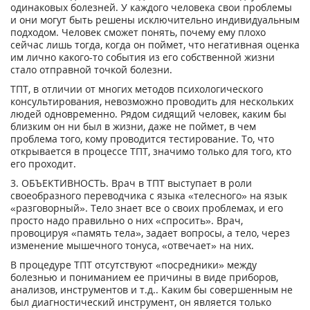
одинаковых болезней. У каждого человека свои проблемы
и они могут быть решены исключительно индивидуальным
подходом. Человек сможет понять, почему ему плохо
сейчас лишь тогда, когда он поймет, что негативная оценка
им лично какого-то события из его собственной жизни
стало отправной точкой болезни.
ТПТ, в отличии от многих методов психологического
консультирования, невозможно проводить для нескольких
людей одновременно. Рядом сидящий человек, каким бы
близким он ни был в жизни, даже не поймет, в чем
проблема того, кому проводится тестирование. То, что
открывается в процессе ТПТ, значимо только для того, кто
его проходит.
3. ОБЪЕКТИВНОСТЬ. Врач в ТПТ выступает в роли
своеобразного переводчика с языка «телесного» на язык
«разговорный». Тело знает все о своих проблемах, и его
просто надо правильно о них «спросить». Врач,
провоцируя «память тела», задает вопросы, а тело, через
изменение мышечного тонуса, «отвечает» на них.
В процедуре ТПТ отсутствуют «посредники» между
болезнью и пониманием ее причины в виде приборов,
анализов, инструментов и т.д.. Каким бы совершенным не
был диагностический инструмент, он является только