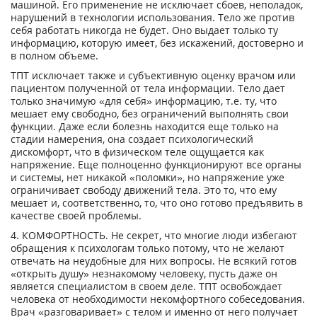
машиной. Его применение не исключает сбоев, неполадок,
нарушений в технологии использования. Тело же против
себя работать никогда не будет. Оно выдает только ту
информацию, которую имеет, без искажений, достоверно и
в полном объеме.
ТПТ исключает также и субъективную оценку врачом или
пациентом полученной от тела информации. Тело дает
только значимую «для себя» информацию, т.е. ту, что
мешает ему свободно, без ограничений выполнять свои
функции. Даже если болезнь находится еще только на
стадии намерения, она создает психологический
дискомфорт, что в физическом теле ощущается как
напряжение. Еще полноценно функционируют все органы
и системы, нет никакой «поломки», но напряжение уже
ограничивает свободу движений тела. Это то, что ему
мешает и, соответственно, то, что оно готово предъявить в
качестве своей проблемы.
4. КОМФОРТНОСТЬ. Не секрет, что многие люди избегают
обращения к психологам только потому, что не желают
отвечать на неудобные для них вопросы. Не всякий готов
«открыть душу» незнакомому человеку, пусть даже он
является специалистом в своем деле. ТПТ освобождает
человека от необходимости некомфортного собеседования.
Врач «разговаривает» с телом и именно от него получает