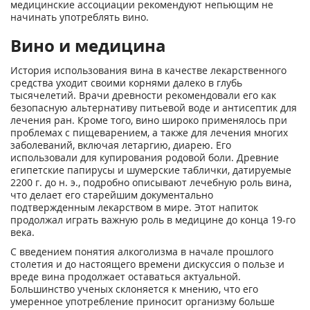
медицинские ассоциации рекомендуют непьющим не
начинать употреблять вино.
Вино и медицина
История использования вина в качестве лекарственного
средства уходит своими корнями далеко в глубь
тысячелетий. Врачи древности рекомендовали его как
безопасную альтернативу питьевой воде и антисептик для
лечения ран. Кроме того, вино широко применялось при
проблемах с пищеварением, а также для лечения многих
заболеваний, включая летаргию, диарею. Его
использовали для купирования родовой боли. Древние
египетские папирусы и шумерские таблички, датируемые
2200 г. до н. э., подробно описывают лечебную роль вина,
что делает его старейшим документально
подтвержденным лекарством в мире. Этот напиток
продолжал играть важную роль в медицине до конца 19-го
века.
С введением понятия алкоголизма в начале прошлого
столетия и до настоящего времени дискуссия о пользе и
вреде вина продолжает оставаться актуальной.
Большинство ученых склоняется к мнению, что его
умеренное употребление приносит организму больше