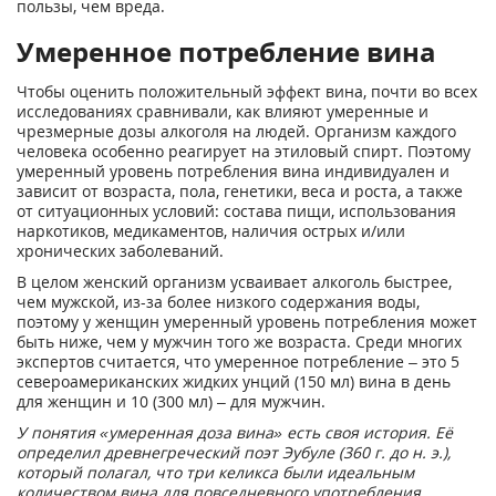
пользы, чем вреда.
Умеренное потребление вина
Чтобы оценить положительный эффект вина, почти во всех
исследованиях сравнивали, как влияют умеренные и
чрезмерные дозы алкоголя на людей. Организм каждого
человека особенно реагирует на этиловый спирт. Поэтому
умеренный уровень потребления вина индивидуален и
зависит от возраста, пола, генетики, веса и роста, а также
от ситуационных условий: состава пищи, использования
наркотиков, медикаментов, наличия острых и/или
хронических заболеваний.
В целом женский организм усваивает алкоголь быстрее,
чем мужской, из-за более низкого содержания воды,
поэтому у женщин умеренный уровень потребления может
быть ниже, чем у мужчин того же возраста. Среди многих
экспертов считается, что умеренное потребление – это 5
североамериканских жидких унций (150 мл) вина в день
для женщин и 10 (300 мл) – для мужчин.
У понятия «умеренная доза вина» есть своя история. Её
определил древнегреческий поэт Эубуле (360 г. до н. э.),
который полагал, что три келикса были идеальным
количеством вина для повседневного употребления.