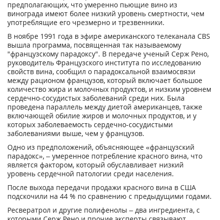
предполагающих, что умеренно пьющие вино из
винограда имеют более низкий уровень смертности, чем
употреблящие его чрезмерно и трезвенники.
В ноябре 1991 года в эфире американского телеканала CBS
вышла программа, посвященная так называемому
"французскому парадоксу". В передаче ученый Серж Рено,
руководитель Французского института по исследованию
свойств вина, сообщил о парадоксальной взаимосвязи
между рационом французов, который включает большое
количество жира и молочных продуктов, и низким уровнем
сердечно-сосудистых заболеваний среди них. Была
проведена параллель между диетой американцев, также
включающей обилие жиров и молочных продуктов, и у
которых заболеваемость сердечно-сосудистыми
заболеваниями выше, чем у французов.
Одно из предположений, объясняющее «французский
парадокс», – умеренное потребление красного вина, что
является фактором, который обуславливает низкий
уровень сердечной патологии среди населения.
После выхода передачи продажи красного вина в США
подскочили на 44 % по сравнению с предыдущими годами.
Ресвератрол и другие полифенолы – два ингредиента, с
которыми Серж Рено и прочие эксперты связывают