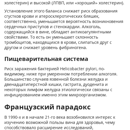
холестерин) и высокой (ЛПВП, или «хороший» холестерин).
Установление этого баланса снижает риск образования
сгустков крови и атеросклеротических бляшек,
соответственно, уменьшается вероятность возникновения
сердечных приступов и стенокардии. Алкоголь,
содержащийся в вине, обладает антикоагулянтными
свойствами. То есть он уменьшает склонность
тромбоцитов, находящихся в крови, слипаться друг с
другом и снижает уровень фибриногена.
Пищеварительная система
Риск заражения бактерией Helicobacter pylori, по-
видимому, ниже при умеренном потреблении алкоголя.
Большинство случаев язвенной болезни желудка и
двенадцатиперстной кишки, гастрита, дуоденита и
некоторых лимфом желудка этиологически связаны с
инфицированием именно этим микроорганизмом.
Французский парадокс
В 1990-х и в начале 21-го века возобновился интерес к
изучению возможной пользы вина для здоровья, чему
способствовало расширение исследований,