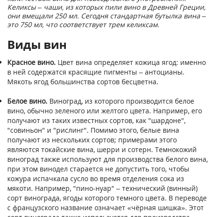
Келиксы – чаши, из которых пили вино в Древней Греции,
они вмещали 250 мл. Сегодня стандартная бутылка вина –
это 750 мл, что соответствует трем келиксам.
Виды вин
Красное вино.
Цвет вина определяет кожица ягод: именно
в ней содержатся красящие пигменты – антоцианы.
Мякоть ягод большинства сортов бесцветна.
Белое вино.
Виноград, из которого производится белое
вино, обычно зеленого или желтого цвета. Например, его
получают из таких известных сортов, как "шардоне",
"совиньон" и "рислинг". Помимо этого, белые вина
получают из нескольких сортов; примерами этого
являются токайские вина, шерри и сотерн. Темнокожий
виноград также используют для производства белого вина,
при этом винодел старается не допустить того, чтобы
кожура испачкала сусло во время отделения сока из
мякоти. Например, "пино-нуар" – технический (винный)
сорт винограда, ягоды которого темного цвета. В переводе
с французского название означает «чёрная шишка». Этот