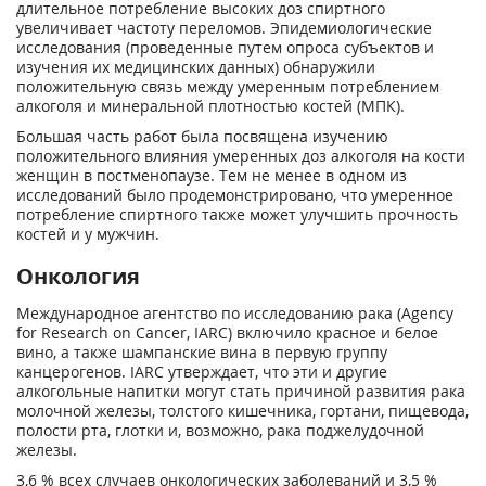
длительное потребление высоких доз спиртного
увеличивает частоту переломов. Эпидемиологические
исследования (проведенные путем опроса субъектов и
изучения их медицинских данных) обнаружили
положительную связь между умеренным потреблением
алкоголя и минеральной плотностью костей (МПК).
Большая часть работ была посвящена изучению
положительного влияния умеренных доз алкоголя на кости
женщин в постменопаузе. Тем не менее в одном из
исследований было продемонстрировано, что умеренное
потребление спиртного также может улучшить прочность
костей и у мужчин.
Онкология
Международное агентство по исследованию рака (Agency
for Research on Cancer, IARC) включило красное и белое
вино, а также шампанские вина в первую группу
канцерогенов. IARC утверждает, что эти и другие
алкогольные напитки могут стать причиной развития рака
молочной железы, толстого кишечника, гортани, пищевода,
полости рта, глотки и, возможно, рака поджелудочной
железы.
3,6 % всех случаев онкологических заболеваний и 3,5 %