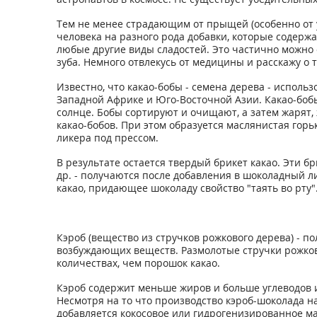
Тем не менее страдающим от прыщей (особенно от 
человека на разного рода добавки, которые содержа
любые другие виды сладостей. Это частично можно о
зуба. Немного отвлекусь от медицины и расскажу о 
Известно, что какао-бобы - семена дерева - использ
Западной Африке и Юго-Восточной Азии. Какао-боб
солнце. Бобы сортируют и очищают, а затем жарят
какао-бобов. При этом образуется маслянистая горь
ликера под прессом.
В результате остается твердый брикет какао. Эти 
др. - получаются после добавления в шоколадный л
какао, придающее шоколаду свойство "таять во рту"
Кэроб (вещество из стручков рожкового дерева) - п
возбуждающих веществ. Размолотые стручки рожковог
количествах, чем порошок какао.
Кэроб содержит меньше жиров и больше углеводов и 
Несмотря на то что производство кэроб-шоколада н
добавляется кокосовое или гидрогенизированное ма