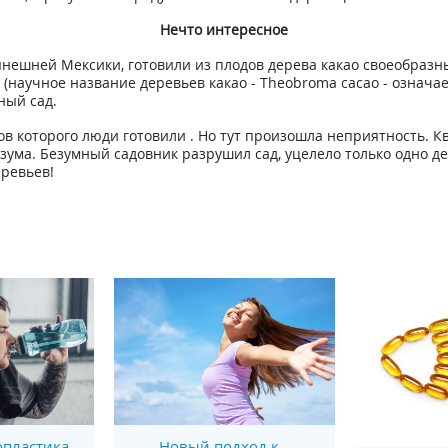
Нечто интересное
нешней Мексики, готовили из плодов дерева какао своеобразн
 (научное название деревьев какао - Theobroma cacao - означа
ный сад.
одов которого люди готовили . Но тут произошла неприятность. 
зума. Безумный садовник разрушил сад, уцелело только одно де
ревьев!
пластика
Новый подход к