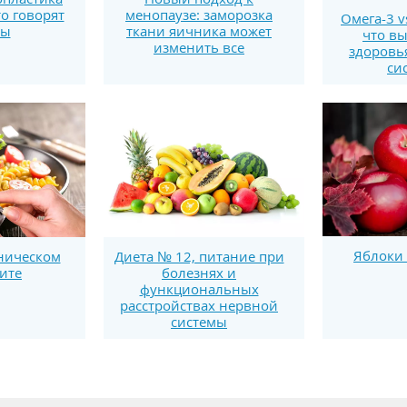
то говорят
менопаузе: заморозка
Омега-3 v
ты
ткани яичника может
что вы
изменить все
здоровь
си
Яблоки 
ничecком
Диета № 12, питание при
ите
болезнях и
функциональных
расстройствах нервной
системы