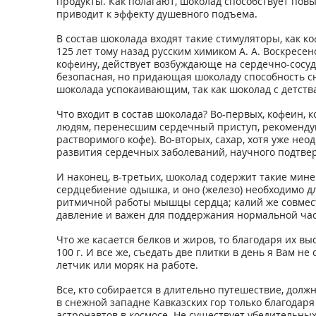
продукты. Как полагают, шоколад способствует пов
приводит к эффекту душевного подъема.
В состав шоколада входят такие стимуляторы, как 
125 лет тому назад русским химиком А. А. Воскресенс
кофеину, действует возбуждающе на сердечно-сосуд
безопасная, но придающая шоколаду способность сн
шоколада успокаивающим, так как шоколад с детства
Что входит в состав шоколада? Во-первых, кофеин,
людям, перенесшим сердечный приступ, рекомендую
растворимого кофе). Во-вторых, сахар, хотя уже 
развития сердечных заболеваний, научного подтве
И наконец, в-третьих, шоколад содержит такие мине
сердцебиение одышка, и оно (железо) необходимо д
ритмичной работы мышцы сердца; калий же совместн
давление и важен для поддержания нормальной ча
Что же касается белков и жиров, то благодаря их вы
100 г. И все же, съедать две плитки в день я Вам н
летчик или моряк на работе.
Все, кто собирается в длительно путешествие, долж
в снежной западне Кавказских гор только благода
астронавтов в космосе. Не существует убедительны