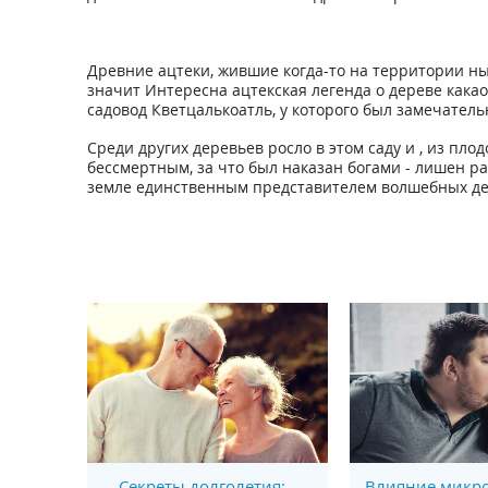
Древние ацтеки, жившие когда-то на территории ны
значит Интересна ацтекская легенда о дереве какао
садовод Кветцалькоатль, у которого был замечатель
Среди других деревьев росло в этом саду и , из пл
бессмертным, за что был наказан богами - лишен ра
земле единственным представителем волшебных де
Секреты долголетия:
Влияние микро