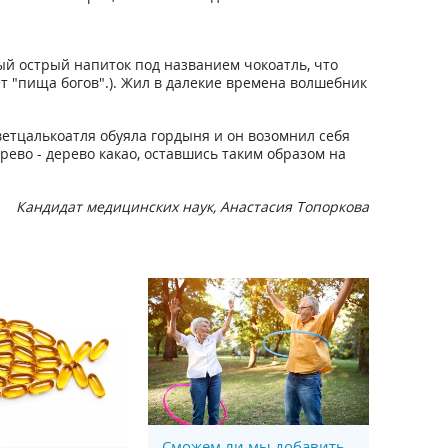
ый острый напиток под названием чокоатль, что
ет "пища богов".). Жил в далекие времена волшебник
Кветцалькоатля обуяла гордыня и он возомнил себя
рево - дерево какао, оставшись таким образом на
Кандидат медицинских наук, Анастасия Топоркова
Сможем ли мы добавить