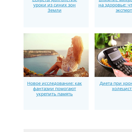
уроки из синих зон
на здоровье: ч
Земли
экспер
Новое исследование: как
Диета при хpo
фантазии помогают
xoлeциcт
укрепить память