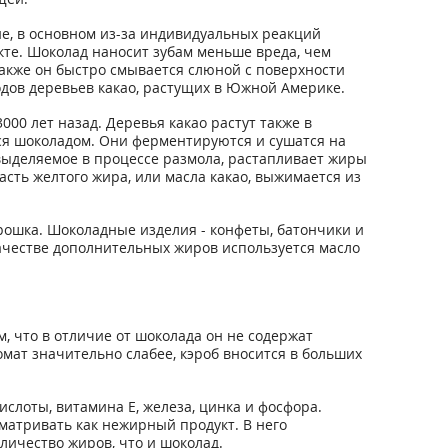
е, в основном из-за индивидуальных реакций
укте. Шоколад наносит зубам меньше вреда, чем
также он быстро смывается слюной с поверхности
одов деревьев какао, растущих в Южной Америке.
000 лет назад. Деревья какао растут также в
ся шоколадом. Oни ферментируются и сушатся на
выделяемое в процессе размола, растапливает жиры
асть желтого жира, или масла какао, выжимается из
рошка. Шоколадные изделия - конфеты, батончики и
качестве дополнительных жиров используется масло
м, что в отличие от шоколада он не содержат
омат значительно слабее, кэроб вносится в больших
слоты, витамина Е, железа, цинка и фосфора.
матривать как нежирный продукт. В него
личество жиров, что и шоколад.