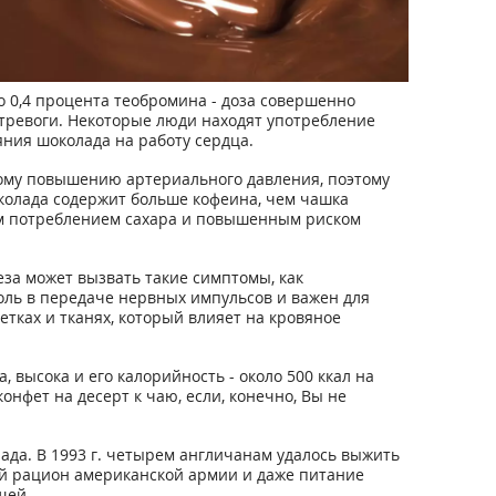
о 0,4 процента теобромина - доза совершенно
 тревоги. Некоторые люди находят употребление
яния шоколада на работу сердца.
ьшому повышению артериального давления, поэтому
колада содержит больше кофеина, чем чашка
ким потреблением сахара и повышенным риском
еза может вызвать такие симптомы, как
роль в передаче нервных импульсов и важен для
тках и тканях, который влияет на кровяное
, высока и его калорийность - около 500 ккал на
онфет на десерт к чаю, если, конечно, Вы не
лада. В 1993 г. четырем англичанам удалось выжить
ой рацион американской армии и даже питание
щей.