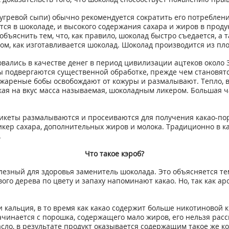
угревой сыпи) обычно рекомендуется сократить его потреблени
тся в шоколаде, и высокого содержания сахара и жиров в прод
бъяснить тем, что, как правило, шоколад быстро съедается, а 
том, как изготавливается шоколад. Шоколад производится из пл
овались в качестве денег в период цивилизации ацтеков около 3
ы подвергаются существенной обработке, прежде чем становят
, жареные бобы освобождают от кожуры и размалывают. Тепло, 
кая на вкус масса называемая, шоколадным ликером. Большая ч
брикеты размалываются и просеиваются для получения какао-по
икер сахара, дополнительных жиров и молока. Традиционно в 
.
Что такое кэроб?
олезный для здоровья заменитель шоколада. Это объясняется те
о дерева по цвету и запаху напоминают какао. Но, так как ар
кальция, в то время как какао содержит больше никотиновой ки
ачинается с порошка, содержащего мало жиров, его нельзя расс
сло, в результате продукт оказывается содержащим такое же ко