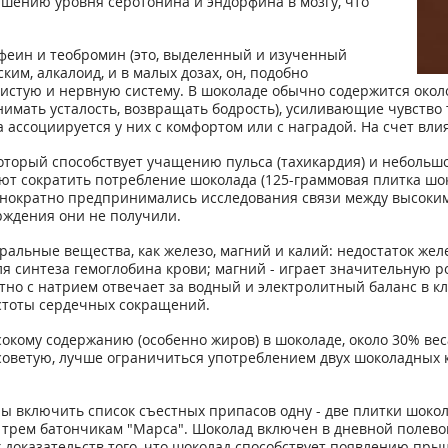
ышению уровня серотонина и эндорфина в мозгу, что
кофеин и теобромин (это, выделенный и изученный
ким, алкалоид, и в малых дозах, он, подобно
истую и нервную систему. В шоколаде обычно содержится окол
имать усталость, возвращать бодрость), усиливающие чувство
 ассоциируется у них с комфортом или с наградой. На счет вли
 который способствует учащению пульса (тахикардия) и небол
т сократить потребление шоколада (125-граммовая плитка шо
неоднократно предпринимались исследования связи между высо
рждения они не получили.
ральные вещества, как железо, магний и калий: недостаток жел
ля синтеза гемоглобина крови; магний - играет значительную 
о с натрием отвечает за водный и электролитный баланс в кле
стоты сердечных сокращений.
сокому содержанию (особенно жиров) в шоколаде, около 30% веса
е советую, лучше ограничиться употреблением двух шоколадных к
ны включить список съестных припасов одну - две плитки шоко
ря трем батончикам "Марса". Шоколад включен в дневной полев
х доказательств того, что шоколад способствует появлению пры