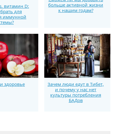
больше активной жизни
s. витамин D:
к нашим годам?
брать для
я иммунной
стемы?
и здоровье
Зачем люди едут в Тибет,
и почему у нас нет
культуры потребления
БАДов