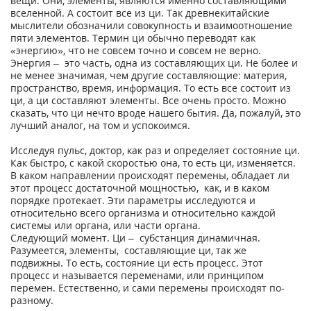
вещи. Они, элементы, являются именно составляющими
вселенной. А состоит все из ци. Так древнекитайские
мыслители обозначили совокупность и взаимоотношение
пяти элементов. Термин ци обычно переводят как
«энергию», что не совсем точно и совсем не верно.
Энергия – это часть, одна из составляющих ци. Не более и
не менее значимая, чем другие составляющие: материя,
пространство, время, информация. То есть все состоит из
ци, а ци составляют элементы. Все очень просто. Можно
сказать, что ци нечто вроде нашего бытия. Да, пожалуй, это
лучший аналог, на том и успокоимся.
Исследуя пульс, доктор, как раз и определяет состояние ци.
Как быстро, с какой скоростью она, то есть ци, изменяется.
В каком направлении происходят перемены, обладает ли
этот процесс достаточной мощностью, как, и в каком
порядке протекает. Эти параметры исследуются и
относительно всего организма и относительно каждой
системы или органа, или части органа.
Следующий момент. Ци – субстанция динамичная.
Разумеется, элементы, составляющие ци, так же
подвижны. То есть, состояние ци есть процесс. Этот
процесс и называется переменами, или принципом
перемен. Естественно, и сами перемены происходят по-
разному.