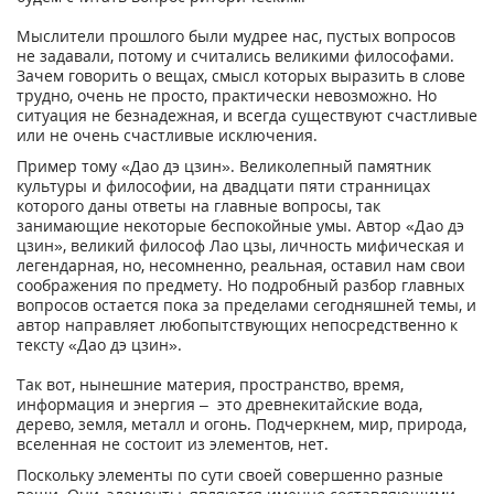
Мыслители прошлого были мудрее нас, пустых вопросов
не задавали, потому и считались великими философами.
Зачем говорить о вещах, смысл которых выразить в слове
трудно, очень не просто, практически невозможно. Но
ситуация не безнадежная, и всегда существуют счастливые
или не очень счастливые исключения.
Пример тому «Дао дэ цзин». Великолепный памятник
культуры и философии, на двадцати пяти странницах
которого даны ответы на главные вопросы, так
занимающие некоторые беспокойные умы. Автор «Дао дэ
цзин», великий философ Лао цзы, личность мифическая и
легендарная, но, несомненно, реальная, оставил нам свои
соображения по предмету. Но подробный разбор главных
вопросов остается пока за пределами сегодняшней темы, и
автор направляет любопытствующих непосредственно к
тексту «Дао дэ цзин».
Так вот, нынешние материя, пространство, время,
информация и энергия – это древнекитайские вода,
дерево, земля, металл и огонь. Подчеркнем, мир, природа,
вселенная не состоит из элементов, нет.
Поскольку элементы по сути своей совершенно разные