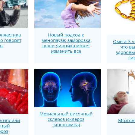
пластика
Новый подход к
то говорят
менопаузе: заморозка
Омега-3 v
ты
ткани яичника может
что вы
изменить все
здоровь
си
Мезиальный височный
склероз (склероз
мозга или
Мозгов
гиппокампа)
ьный
ероз