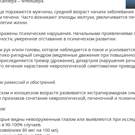
Кайзера – Флейшера.
чаще поражаются мужчины, средний возраст начала заболевания
ем печени. Часто возникают эпизоды желтухи, увеличивается п
илетии жизни.
 выражены психические нарушения. Начальными проявлениями 
ности, умеренное отставание в психическом развитии.
ук и/или головы, которое наблюдается в покое и усиливается
нетико-ригидный синдром (медленные движения при повышенно
присоединяется тремор (дрожание), дизартрия (нарушение речи)
го лечения нарастание неврологической симптоматики привод
и ремиссий и обострений.
етском и юношеском возрасте развивается экстрапирамидная с
и признаков сочетания неврологической, печеночной и психиче
ов:
оторые видны невооруженным глазом или выявляются при иссле
в 90-100% случаев.
ви(ниже 80 мкг на 100 мл).