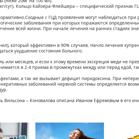
(ниже 20мг на 100 мл).
кг/сут). Кольцо Кайзера-Флейшера – специфический признак Г
формативно.Сходные с ГЦД проявления могут наблюдаться при
рологические заболевания при которых поражаются определенны
ечение всей жизни. При начале лечения на ранних стадиях зн
ил), который эффективен в 90% случаев. Начло лечения купр
аться ухудшение состояния больного.
ь или месяцев, и если к этому времени экскреция меди не пр
имается в 2-4 приема в промежутках между или перед едой, так
ектами, а так же вызывает дефицит пиридоксина. При непер
генеративных заболеваний нервной системы определяется возм
дур.
нь Вильсона – Коновалова описана Иваном Ефремовым в его кни