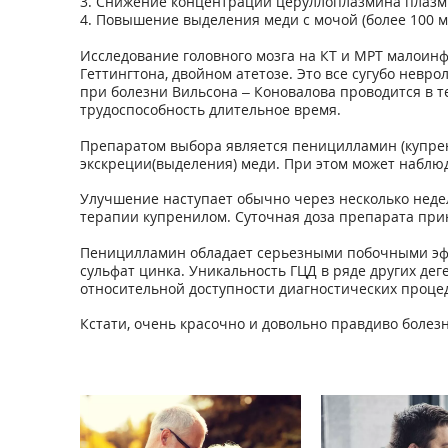
3. Снижение концентрации церуллоплазмина плазмы 
4. Повышение выделения меди с мочой (более 100 м
Исследование головного мозга на КТ и МРТ малоин
Геттингтона, двойном атетозе. Это все сугубо нев
при болезни Вильсона – Коновалова проводится в т
трудоспособность длительное время.
Препаратом выбора является пеницилламин (купрен
экскреции(выделения) меди. При этом может наблюд
Улучшение наступает обычно через несколько недел
терапии купренилом. Суточная доза препарата прин
Пеницилламин обладает серьезными побочными эфф
сульфат цинка. Уникальность ГЦД в ряде других де
относительной доступности диагностических проце
Кстати, очень красочно и довольно правдиво болез