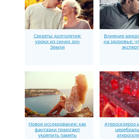
Секреты долголетия:
Влияние микро
уроки из синих зон
на здоровье: ч
Земли
экспер
Новое исследование: как
Атеросклероз 
фантазии помогают
церебрал
укрепить память
атероскл