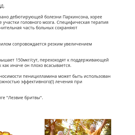
ЦД.
 рано дебютирующей болезни Паркинсона, хорее
е участки головного мозга. Специфическая терапия
ачительная часть больных сохраняют
енилом сопровождается резким увеличением
евышает 150мкг/сут, перехоходят к поддерживающей
 как иначе он плохо всасывается.
еносимости пеницилламина может быть использован
ожностью эффективного(!) лечения при
ге "Лезвие бритвы".