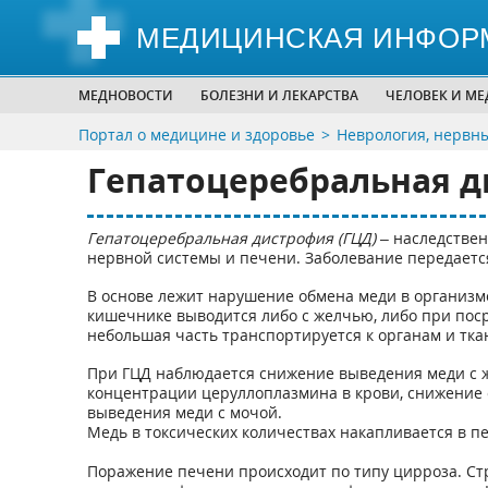
МЕДИЦИНСКАЯ ИНФОР
МЕДНОВОСТИ
БОЛЕЗНИ И ЛЕКАРСТВА
ЧЕЛОВЕК И М
Портал о медицине и здоровье
Неврология, нервн
Гепатоцеребральная д
Гепатоцеребральная дистрофия (ГЦД)
– наследстве
нервной системы и печени. Заболевание передается
В основе лежит нарушение обмена меди в организме
кишечнике выводится либо с желчью, либо при пос
небольшая часть транспортируется к органам и тка
При ГЦД наблюдается снижение выведения меди с 
концентрации церуллоплазмина в крови, снижение
выведения меди с мочой.
Медь в токсических количествах накапливается в пе
Поражение печени происходит по типу цирроза. Ст