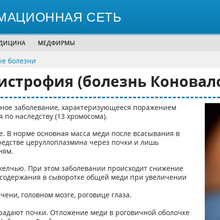
МАЦИОННАЯ СЕТЬ
ЕДИЦИНА
МЕДФИРМЫ
ые болезни
истрофия (болезнь Коновало
нное заболевание, характеризующееся поражением
 по наследству (13 хромосома).
. В норме основная масса меди после всасывания в
редстве церуллоплазмина через почки и лишь
ням.
желчью. При этом заболевании происходит снижение
 содержания в сыворотке общей меди при увеличении
чени, головном мозге, роговице глаза.
радают почки. Отложение меди в роговичной оболочке