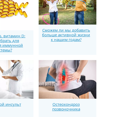
Сможем ли мы добавить
больше активной жизни
s. витамин D:
к нашим годам?
брать для
я иммунной
стемы?
ой инсульт
Остеохондроз
позвоночника