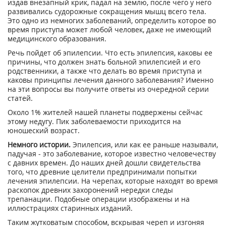
издав внезапный крик, падал на землю, после чего у него
развивались судорожные сокращения мышц всего тела.
Это одно из немногих заболеваний, определить которое во
время приступа может любой человек, даже не имеющий
медицинского образования.
Речь пойдет об эпилепсии. Что есть эпилепсия, каковы ее
причины, что должен знать больной эпилепсией и его
родственники, а также что делать во время приступа и
каковы принципы лечения данного заболевания? Именно
на эти вопросы вы получите ответы из очередной серии
статей.
Около 1% жителей нашей планеты подвержены сейчас
этому недугу. Пик заболеваемости приходится на
юношеский возраст.
Немного истории.
Эпилепсия, или как ее раньше называли,
падучая - это заболевание, которое известно человечеству
с давних времен. До наших дней дошли свидетельства
того, что древние целители предпринимали попытки
лечения эпилепсии. На черепах, которые находят во время
раскопок древних захоронений нередки следы
трепанации. Подобные операции изображены и на
иллюстрациях старинных изданий.
Таким жутковатым способом, вскрывая череп и изгоняя