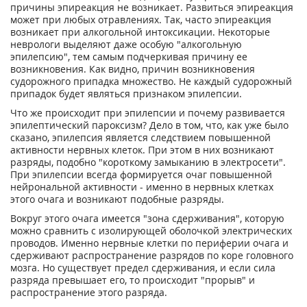
причины эпиреакция не возникает. Развиться эпиреакция
может при любых отравлениях. Так, часто эпиреакция
возникает при алкогольной интоксикации. Некоторые
неврологи выделяют даже особую "алкогольную
эпилепсию", тем самым подчеркивая причину ее
возникновения. Как видно, причин возникновения
судорожного припадка множество. Не каждый судорожный
припадок будет являться признаком эпилепсии.
Что же происходит при эпилепсии и почему развивается
эпилептический пароксизм? Дело в том, что, как уже было
сказано, эпилепсия является следствием повышенной
активности нервных клеток. При этом в них возникают
разряды, подобно "короткому замыканию в электросети".
При эпилепсии всегда формируется очаг повышенной
нейрональной активности - именно в нервных клетках
этого очага и возникают подобные разряды.
Вокруг этого очага имеется "зона сдерживания", которую
можно сравнить с изолирующей оболочкой электрических
проводов. Именно нервные клетки по периферии очага и
сдерживают распространение разрядов по коре головного
мозга. Но существует предел сдерживания, и если сила
разряда превышает его, то происходит "прорыв" и
распространение этого разряда.