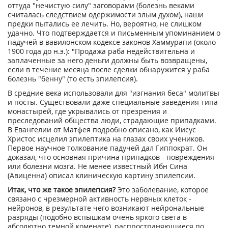
оттуда "нечистую силу" заговорами (болезнь веками
считалась следствием одержимости злым духом), наши
предки пытались ее лечить. Но, вероятно, не слишком
удачно. Что подтверждается и письменным упоминанием о
падучей в вавилонском кодексе законов Хаммурапи (около
1900 года до н.э.): "Продажа раба недействительна и
заплаченные за него деньги должны быть возвращены,
если в течение месяца после сделки обнаружится у раба
болезнь "бенну" (то есть эпилепсия).
В средние века использовали для "изгнания беса" молитвы
и посты. Существовали даже специальные заведения типа
монастырей, где укрывались от презрения и
преследований общества люди, страдающие припадками.
В Евангелии от Матфея подробно описано, как Иисус
Христос исцелил эпилептика на глазах своих учеников.
Первое научное толкование падучей дал Гиппократ. Он
доказал, что основная причина припадков - повреждения
или болезни мозга. Не менее известный Ибн Сина
(Авиценна) описал клиническую картину эпилепсии.
Итак, что же такое эпилепсия?
Это заболевание, которое
связано с чрезмерной активность нервных клеток -
нейронов, в результате чего возникают нейрональные
разряды (подобно вспышкам очень яркого света в
абсолютно темной коменате), распространяющиеся по