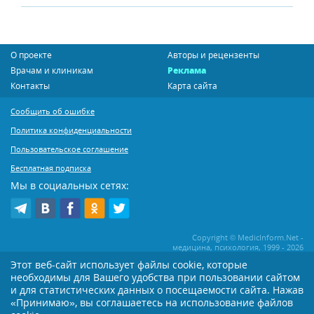
О проекте
Авторы и рецензенты
Врачам и клиникам
Реклама
Контакты
Карта сайта
Сообщить об ошибке
Политика конфиденциальности
Пользовательское соглашение
Бесплатная подписка
Мы в социальных сетях:
Copyright © MedicInform.Net -
медицина, психология, 1999 - 2026
Этот веб-сайт использует файлы cookie, которые
необходимы для Вашего удобства при пользовании сайтом
Копирование или иное распространение статей нашего сайта строго
воспрещается. Копирование раздела "Новости" допускается при наличии
и для статистических данных о посещаемости сайта. Нажав
активной открытой для поисковиков ссылки на MedicInform.Net
«Принимаю», вы соглашаетесь на использование файлов
Материалы на сайте представлены в справочных целях. Редакция не всегда