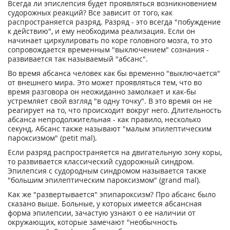
Всегда ли эпислепсия будет проявляться возникновением
судорожных реакций? Все зависит от того, как
распространяется разряд. Разряд - это всегда "побуждение
к действию", и ему необходима реализация. Если он
начинает циркулировать по коре головного мозга, то это
сопровождается временным "выключением" сознания -
развивается так называемый "абсанс".
Во время абсанса человек как бы временно "выключается"
от внешнего мира. Это может проявляться тем, что во
время разговора он неожиданно замолкает и как-бы
устремляет свой взгляд "в одну точку". В это время он не
реагирует на то, что происходит вокруг него. Длительность
абсанса непродолжительная - как правило, несколько
секунд. Абсанс также называют "малым эпилептическим
пароксизмом" (petit mal).
Если разряд распространяется на двигательную зону коры,
то развивается классический судорожный синдром.
Эпилепсия с судородным синдромом называется также
"большим эпилептическим пароксизмом" (grand mal).
Как же "развертывается" эпипароксизм? Про абсанс было
сказано выше. Больные, у которых имеется абсансная
форма эпилепсии, зачастую узнают о ее наличии от
окружающих, которые замечают "необычность