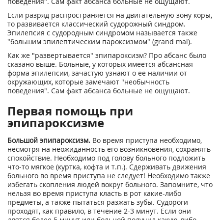
поведения". Сам факт абсанса больные не ощущают.
Если разряд распространяется на двигательную зону коры,
то развивается классический судорожный синдром.
Эпилепсия с судородным синдромом называется также
"большим эпилептическим пароксизмом" (grand mal).
Как же "развертывается" эпипароксизм? Про абсанс было
сказано выше. Больные, у которых имеется абсансная
форма эпилепсии, зачастую узнают о ее наличии от
окружающих, которые замечают "необычность
поведения". Сам факт абсанса больные не ощущают.
Первая помощь при
эпипароксизме
Большой эпипароксизм.
Во время приступа необходимо,
несмотря на неожиданность его возникновения, сохранять
спокойствие. Необходимо под голову больного подложить
что-то мягкое (куртка, кофта и т.п.). Сдерживать движения
больного во время приступа не следует! Необходимо также
избегать скопления людей вокруг больного. Запомните, что
нельзя во время приступа класть в рот какие-либо
предметы, а также пытаться разжать зубы. Судороги
проходят, как правило, в течение 2-3 минут. Если они
длятся более 5 минут или больной получил какую-либо