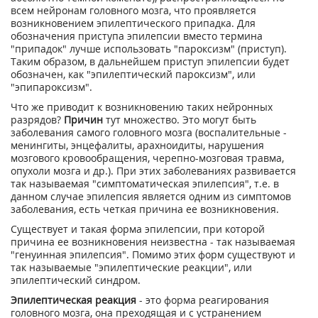
всем нейронам головного мозга, что проявляется
возникновением эпилептического припадка. Для
обозначения приступа эпилепсии вместо термина
"припадок" лучше использовать "пароксизм" (приступ).
Таким образом, в дальнейшем приступ эпилепсии будет
обозначен, как "эпилептический пароксизм", или
"эпипароксизм".
Что же приводит к возникновению таких нейронных
разрядов?
Причин
тут множество. Это могут быть
заболевания самого головного мозга (воспалительные -
менингиты, энцефалиты, арахноидиты, нарушения
мозгового кровообращения, черепно-мозговая травма,
опухоли мозга и др.). При этих заболеваниях развивается
так называемая "симптоматическая эпилепсия", т.е. в
данном случае эпилепсия является одним из симптомов
заболевания, есть четкая причина ее возникновения.
Существует и такая форма эпилепсии, при которой
причина ее возникновения неизвестна - так называемая
"генуинная эпилепсия". Помимо этих форм существуют и
так называемые "эпилептические реакции", или
эпилептический синдром.
Эпилептическая реакция
- это форма реагирования
головного мозга, она преходящая и с устранением