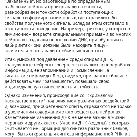
"Закаленные", но работающие по определенным
шаблонам нейроны проигрывали в точности,
разнообразии и тонкости обработки поступающих
сигналов и формировании новых, где отразились бы
свойства полученного сигнала. Вслед за этим отставало в
пластичности поведение. Например, тритоны, у которых в
личиночном возрасте специальными приемами во многих
нейронах создавали новые копии ДНК, при обучении в
лабиринтах - они должны были находить пищу -
значительно отставали от обычных животных.
Итак, умножая под давлением среды спирали ДНК, -
гранулярные нейроны совершенствовались в переработке
информации, ее запоминании и "осмыслении", а
гигантские пирамиды Беца, видимо, призванные больше
действовать, чем "размышлять", повышали свою
индивидуальную выносливость и стойкость.
Однако изменения, происходящие со "скрижалями
наследственности" под влиянием различных воздействий
и, возможно, приобретенного опыта, отражаются не только
в увеличении содержания этого вещества в нейронах.
Качественные изменения ДНК не менее важны в жизни
нервных и других клеток. Участки ДНК (кодоны), с которых
считывается информация для синтеза различных белков,
могут быть открыты для синтеза информационной РНК, а с