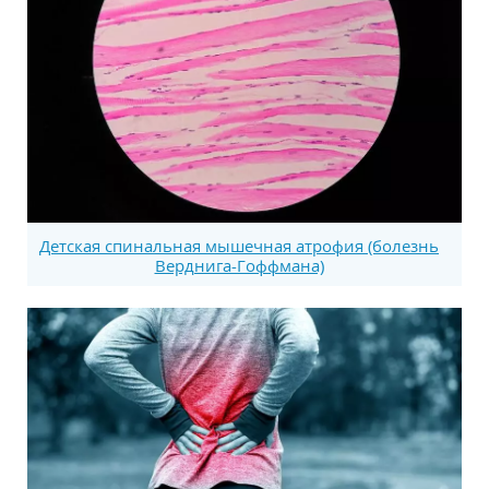
Детская спинальная мышечная атрофия (болезнь
Верднига-Гоффмана)