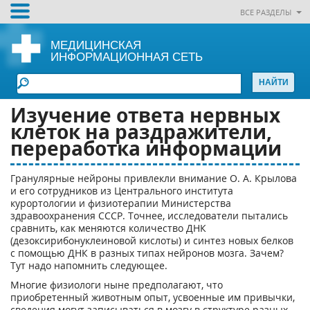
ВСЕ РАЗДЕЛЫ
МЕДИЦИНСКАЯ
ИНФОРМАЦИОННАЯ СЕТЬ
Изучение ответа нервных
клеток на раздражители,
переработка информации
Гранулярные нейроны привлекли внимание О. А. Крылова
и его сотрудников из Центрального института
курортологии и физиотерапии Министерства
здравоохранения СССР. Точнее, исследователи пытались
сравнить, как меняются количество ДНК
(дезоксирибонуклеиновой кислоты) и синтез новых белков
с помощью ДНК в разных типах нейронов мозга. Зачем?
Тут надо напомнить следующее.
Многие физиологи ныне предполагают, что
приобретенный животным опыт, усвоенные им привычки,
сведения могут записываться в мозгу в структуре разных