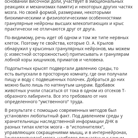
основании височной доли, участвует в эмоциональных
реакциях и механизмах памяти) и некоторых других частях
мозга. Но своей формой, размерами, некоторыми
биохимическими и физиологическими особенностями
гранулярные нейроны высших млекопитающих и крыс
практически не отличаются друг от друга.
По-видимому, речь идет об одном и том же типе нервных
клеток. Поэтому те свойства, которые О. А. Крылов
обнаружил у крысиных гранулярных нейронов, мы можем
(с известной осторожностью!) приписывать и гранулярам
лобной коры хищников, приматов и человека.
Подопытных крысят подвергали давлению среды, то
есть выпускали в просторную комнату, где они получали
пищу и воду с подвешенных полочек. Добраться до них
можно было лишь по натянутым шнурам. Вдобавок
животных учили спасаться от тока в одном из отсеков Т-
образного лабиринта. Все это требовало от них
определенного "умственного" труда.
В результате с помощью современных методов был
установлен любопытный факт. Под давлением среды у
хранительницы наследственной информации ДНК в
разных типах клеток мозга - в "исполнителях",
управляющих сокращениями мышц, и в интернейронах,
"интеллектуалах" мозга, наиболее причастных к самым