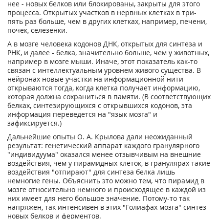
нее - новых белков или блокированы, закрыты для этого
процесса. Открытых участков в нервных клетках в три-
пять раз больше, чем в других клетках, например, печени,
почек, селезенки.
А в мозге человека кодонов ДНК, открытых для синтеза и
РНК, и далее - белка, значительно больше, чем у животных,
например в мозге мыши. Иначе, этот показатель как-то
связан с интеллектуальным уровнем живого существа. В
нейронах новые участки на информационной нити
открываются тогда, когда клетка получает информацию,
которая должна сохраниться в памяти. (В соответствующих
белках, синтезирующихся с открывшихся кодонов, эта
информация переведется на "язык мозга" и
зафиксируется.)
Дальнейшие опыты О. А. Крылова дали неожиданный
результат: генетический аппарат каждого гранулярного
"индивидуума" оказался менее отзывчивым на внешние
воздействия, чем у пирамидных клеток, в гранулярах такие
воздействия "отпирают" для синтеза белка лишь
немногие гены. Объяснить это можно тем, что пирамид в
мозге относительно немного и происходящее в каждой из
них имеет для него большое значение. Потому-то так
напряжен, так интенсивен в этих "Голиафах мозга" синтез
новых белков и ферментов.