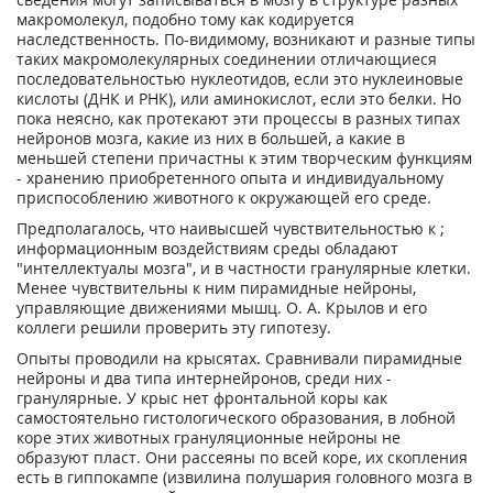
макромолекул, подобно тому как кодируется
наследственность. По-видимому, возникают и разные типы
таких макромолекулярных соединении отличающиеся
последовательностью нуклеотидов, если это нуклеиновые
кислоты (ДНК и РНК), или аминокислот, если это белки. Но
пока неясно, как протекают эти процессы в разных типах
нейронов мозга, какие из них в большей, а какие в
меньшей степени причастны к этим творческим функциям
- хранению приобретенного опыта и индивидуальному
приспособлению животного к окружающей его среде.
Предполагалось, что наивысшей чувствительностью к ;
информационным воздействиям среды обладают
"интеллектуалы мозга", и в частности гранулярные клетки.
Менее чувствительны к ним пирамидные нейроны,
управляющие движениями мышц. О. А. Крылов и его
коллеги решили проверить эту гипотезу.
Опыты проводили на крысятах. Сравнивали пирамидные
нейроны и два типа интернейронов, среди них -
гранулярные. У крыс нет фронтальной коры как
самостоятельно гистологического образования, в лобной
коре этих животных грануляционные нейроны не
образуют пласт. Они рассеяны по всей коре, их скопления
есть в гиппокампе (извилина полушария головного мозга в