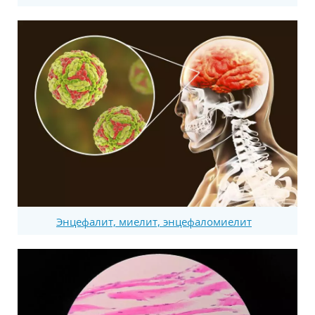
Энцефалит, миелит, энцефаломиелит