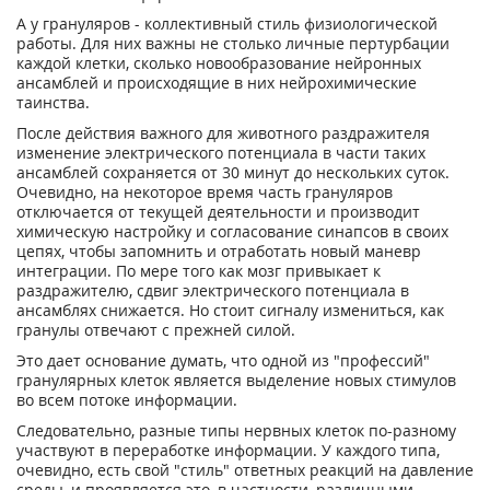
А у грануляров - коллективный стиль физиологической
работы. Для них важны не столько личные пертурбации
каждой клетки, сколько новообразование нейронных
ансамблей и происходящие в них нейрохимические
таинства.
После действия важного для животного раздражителя
изменение электрического потенциала в части таких
ансамблей сохраняется от 30 минут до нескольких суток.
Очевидно, на некоторое время часть грануляров
отключается от текущей деятельности и производит
химическую настройку и согласование синапсов в своих
цепях, чтобы запомнить и отработать новый маневр
интеграции. По мере того как мозг привыкает к
раздражителю, сдвиг электрического потенциала в
ансамблях снижается. Но стоит сигналу измениться, как
гранулы отвечают с прежней силой.
Это дает основание думать, что одной из "профессий"
гранулярных клеток является выделение новых стимулов
во всем потоке информации.
Следовательно, разные типы нервных клеток по-разному
участвуют в переработке информации. У каждого типа,
очевидно, есть свой "стиль" ответных реакций на давление
среды, и проявляется это, в частности, различными