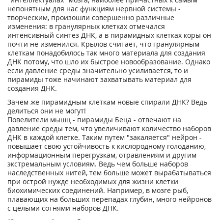
непонятным для нас функциям нервной системы -
творческим, произошли совершенно различные
изменения: в гранулярных клетках отмечался
интенсивный синтез ДНК, а в пирамидных клетках коры он
почти не изменился. Крылов считает, что гранулярным
клеткам понадобилось так много материала для создания
ДНК потому, что шло их быстрое новообразование. Однако
если давление среды значительно усиливается, то и
пирамиды тоже начинают захватывать материал для
создания ДНК.
Зачем же пирамидным клеткам новые спирали ДНК? Ведь
делиться они не могут!
Повелители мышц - пирамиды Беца - отвечают на
давление среды тем, что увеличивают количество наборов
ДНК в каждой клетке. Таким путем "закаляется" нейрон -
повышает свою устойчивость к кислородному голоданию,
информационным перегрузкам, отравлениям и другим
экстремальным условиям. Ведь чем больше наборов
наследственных нитей, тем больше может вырабатываться
при острой нужде необходимых для жизни клетки
биохимических соединений. Например, в мозге рыб,
плавающих на больших перепадах глубин, много нейронов
с целыми сотнями наборов ДНК.