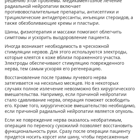
решению этой проблемы. Медикаментозное лечение
радиальной нейропатии включает
противовоспалительные препараты, антисептики и
трициклические антидепрессанты, инъекции стероидов, а
также обезболивающие кремы и пластыри.
Шины, физиотерапия и массажи помогают облегчить
симптомы и ускорить выздоровление пациента.
Иногда возникает необходимость в чрескожной
стимуляции нервов. Для этого используются электроды,
которые клеятся к коже вблизи пораженного участка.
Электроды обеспечивают стимуляцию поврежденного
нерва, тем самым ускоряя его регенерацию.
Восстановление после травмы лучевого нерва
затягивается на несколько месяцев. Но в некоторых
случаях полное излечение невозможно без хирургического
вмешательства. Например, если причиной нейропатии
стало сдавливание нерва, операция поможет освободить
его. Кроме того, хирургическое вмешательство необходимо,
если причиной радиальной нейропатии является опухоль.
Если же повреждение нерва оказалось необратимым,
операция по переносу сухожилий позволяет восстановить
функциональность руки. Сразу после операции пациенту
придется носить корсет или шину, чтобы пересаженные