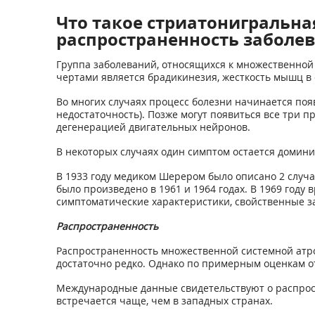
Что такое стриатонигральна
распространенность заболев
Группа заболеваний, относящихся к множественной
чертами является брадикинезия, жесткость мышц в 
Во многих случаях процесс болезни начинается поя
недостаточность). Позже могут появиться все три п
дегенерацией двигательных нейронов.
В некоторых случаях один симптом остается домин
В 1933 году медиком Шерером было описано 2 случа
было произведено в 1961 и 1964 годах. В 1969 год
симптоматические характеристики, свойственные з
Распространенность
Распространенность множественной системной атроф
достаточно редко. Однако по примерным оценкам от
Международные данные свидетельствуют о распростр
встречается чаще, чем в западных странах.