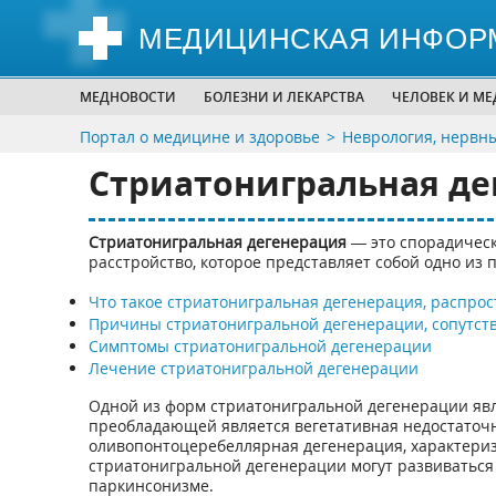
МЕДИЦИНСКАЯ ИНФОР
МЕДНОВОСТИ
БОЛЕЗНИ И ЛЕКАРСТВА
ЧЕЛОВЕК И М
Портал о медицине и здоровье
Неврология, нервн
Стриатонигральная де
Стриатонигральная дегенерация
— это спорадичес
расстройство, которое представляет собой одно из
Что такое стриатонигральная дегенерация, распрос
Причины стриатонигральной дегенерации, сопутс
Симптомы стриатонигральной дегенерации
Лечение стриатонигральной дегенерации
Одной из форм стриатонигральной дегенерации яв
преобладающей является вегетативная недостаточ
оливопонтоцеребеллярная дегенерация, характери
стриатонигральной дегенерации могут развиваться
паркинсонизме.