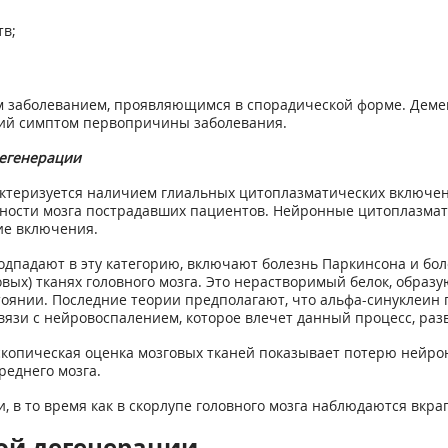
в;
м заболеванием, проявляющимся в спорадической форме. Деме
щий симптом первопричины заболевания.
дегенерации
теризуется наличием глиальных цитоплазматических включений
ости мозга пострадавших пациентов. Нейронные цитоплазмати
ие включения.
дпадают в эту категорию, включают болезнь Паркинсона и боле
вых) тканях головного мозга. Это нерастворимый белок, обра
тоянии. Последние теории предполагают, что альфа-синуклеин 
вязи с нейровоспалением, которое влечет данный процесс, ра
копическая оценка мозговых тканей показывает потерю нейрон
реднего мозга.
 в то время как в скорлупе головного мозга наблюдаются вкра
ой дегенерации