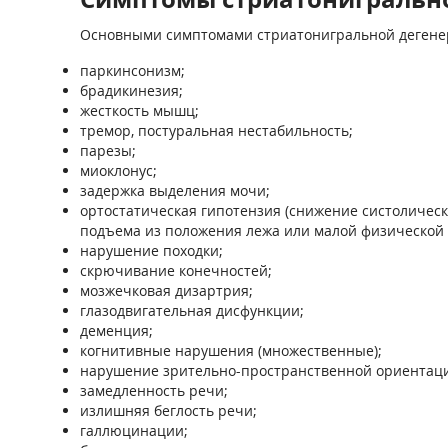
Основными симптомами стриатонигральной дегене
паркинсонизм;
брадикинезия;
жесткость мышц;
тремор, постуральная нестабильность;
парезы;
миоклонус;
задержка выделения мочи;
ортостатическая гипотензия (снижение систолическо
подъема из положения лежа или малой физической 
нарушение походки;
скрючивание конечностей;
мозжечковая дизартрия;
глазодвигательная дисфункции;
деменция;
когнитивные нарушения (множественные);
нарушение зрительно-пространственной ориентац
замедленность речи;
излишняя беглость речи;
галлюцинации;