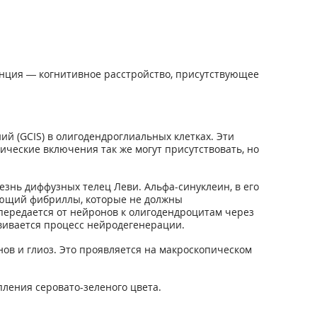
нция — когнитивное расстройство, присутствующее
 (GCIS) в олигодендроглиальных клетках. Эти
ческие включения так же могут присутствовать, но
знь диффузных телец Леви. Альфа-синуклеин, в его
зующий фибриллы, которые не должны
передается от нейронов к олигодендроцитам через
звивается процесс нейродегенерации.
ов и глиоз. Это проявляется на макроскопическом
пления серовато-зеленого цвета.