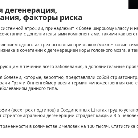
я дегенерация,
ания, факторы риска
 системной атрофии, принадлежит к более широкому классу и
сочетании с дополнительными компонентами, такими как вегет
влением одного из трех основных признаков (мозжечковые сим
ризнака в сочетании с дегенерацией коры головного мозга, а 
ирующим в течение всего заболевания, а дополнительные прояв
я болезни, которые, вероятно, представляли собой стриатони
у врачи Грэм и Оппенгеймер ввели термин «множественная сис
аболеваниям данного типа.
ии (всех трех подтипов) в Соединенных Штатах трудно установ
 стриатонигральной дегенерации страдает каждый 3-5 человек
аненности в количестве 2 человек на 100 тысяч. Статистика с