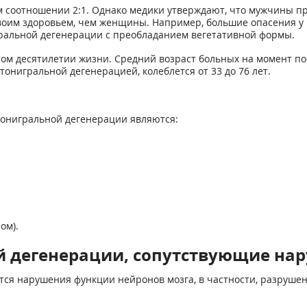
соотношении 2:1. Однако медики утверждают, что мужчины пр
оим здоровьем, чем женщины. Например, большие опасения у 
ральной дегенерации с преобладанием вегетативной формы.
ом десятилетии жизни. Средний возраст больных на момент пос
онигральной дегенерацией, колеблется от 33 до 76 лет.
онигральной дегенерации являются:
ом).
 дегенерации, сопутствующие на
я нарушения функции нейронов мозга, в частности, разрушен