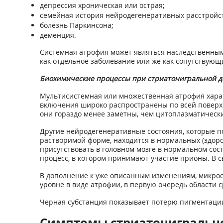
депрессия хроническая или острая;
семейная история нейродегенеративных расстройст
болезнь Паркинсона;
деменция.
Системная атрофия может являться наследственны
как отдельное заболевание или же как сопутствую
Биохимические процессы при стриатонигральной 
Мультисистемная или множественная атрофия харак
включения широко распространены по всей поверхн
они гораздо менее заметны, чем цитоплазматическ
Другие нейродегенеративные состояния, которые по
растворимой форме, находится в нормальных (здоро
присутствовать в головном мозге в нормальном сос
процесс, в котором принимают участие прионы. В с
В дополнение к уже описанным изменениям, микрос
уровне в виде атрофии, в первую очередь области с
Черная субстанция показывает потерю пигментации,
Симптомы стриатонигральн