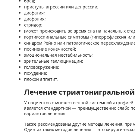
бред;
приступы агрессии или депрессии;
дисфагия;
дисфония;
стридор;
(может происходить во время сна на начальных стад
кортикоспинальные симптомы (гиперрефлексия или
синдром Рейно или патологическое переохлаждение
посинение конечностей;
эмоциональная нестабильность;
зрительные галлюцинации;
головокружение;
похудение;
плохой аппетит.
Лечение стриатонигральной
У пациентов с множественной системной атрофией
является стандартной — преимущественно слабо по
вариантов лечения.
Также рекомендованы другие методы лечения, прим
Один из таких методов лечения — это хирургическо