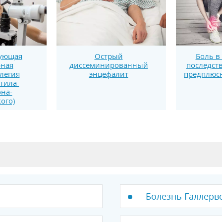
рующая
Боль в
Острый
рная
последст
диссеминированный
легия
предплюсн
энцефалит
тила-
на-
ого)
Болезнь Галлерв