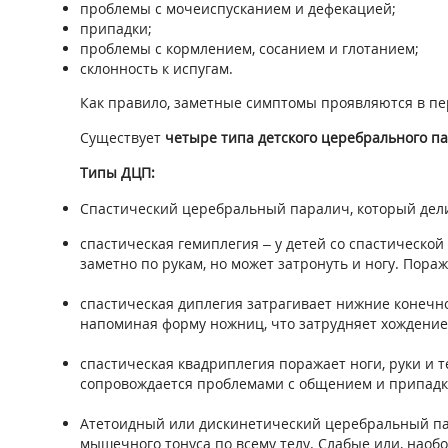
проблемы с мочеиспусканием и дефекацией;
припадки;
проблемы с кормлением, сосанием и глотанием;
склонность к испугам.
Как правило, заметные симптомы проявляются в пе
Существует
четыре типа детского церебрального п
Типы ДЦП:
Спастический церебральный паралич, который дели
спастическая гемиплегия – у детей со спастической
заметно по рукам, но может затронуть и ногу. Пораж
спастическая диплегия затрагивает нижние конечнос
напоминая форму ножниц, что затрудняет хождение
спастическая квадриплегия поражает ноги, руки и 
сопровождается проблемами с общением и припадк
Атетоидный или дискинетический церебральный пар
мышечного тонуса по всему телу. Слабые или, нао