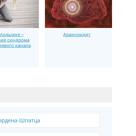
 лодыжке –
Арахноидит
вие синдрома
евого канала
ордена-Шпатца