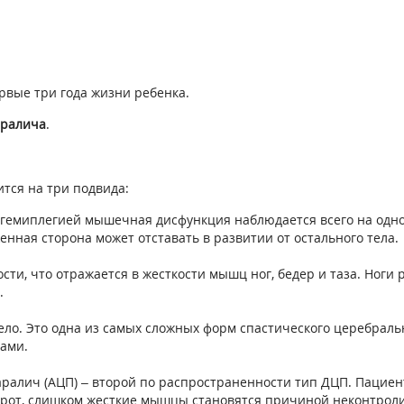
рвые три года жизни ребенка.
аралича
.
тся на три подвида:
 гемиплегией мышечная дисфункция наблюдается всего на одной
енная сторона может отставать в развитии от остального тела.
ти, что отражается в жесткости мышц ног, бедер и таза. Ноги р
.
тело. Это одна из самых сложных форм спастического церебраль
ами.
алич (АЦП) – второй по распространенности тип ДЦП. Пациен
борот, слишком жесткие мышцы становятся причиной неконтрол