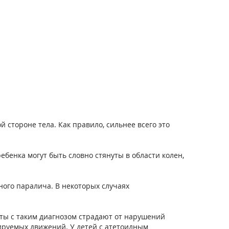
 стороне тела. Как правило, сильнее всего это
ебенка могут быть словно стянуты в области колен,
ного паралича. В некоторых случаях
ты с таким диагнозом страдают от нарушений
ируемых движений. У детей с атетоидным