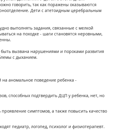
ожно говорить, так как поражены оказываются
слюноотделение. Дети с атетоидным церебральным
удно выполнять задания, связанные с мелкой
ываться на походке - шаги становятся неровными,
енны.
т быть вызвана нарушениями и пороками развития
блемы с дыханием.
й на аномальное поведение ребенка -
ов, способных подтвердить ДЦП у ребенка, нет, но
 проявление симптомов, а также повысить качество
ходят педиатр, логопед, психолог и физиотерапевт.