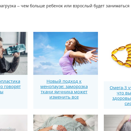
агрузка – чем больше ребенок или взрослый будет заниматься
пластика
Новый подход к
то говорят
менопаузе: заморозка
Омега-3 v
ты
ткани яичника может
что вы
изменить все
здоровь
си