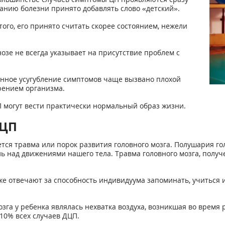
ванию болезни принято добавлять слово «детский».
ого, его принято считать скорее состоянием, нежели
нозе не всегда указывает на присутствие проблем с
енное усугубление симптомов чаще вызвано плохой
рением организма.
 могут вести практически нормальный образ жизни.
ДЦП
тся травма или порок развития головного мозга. Полушария гол
ь над движениями нашего тела. Травма головного мозга, получе
же отвечают за способность индивидуума запоминать, учиться и
га у ребенка являлась нехватка воздуха, возникшая во время р
10% всех случаев ДЦП.