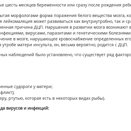
е шесть месяцев беременности или сразу после рождения ребе
рытая морфологами форма поражения белого вещества мозга, ко
я лейкомаляция может развиваться как внутриутробно, так и ср
енная причина ДЦП. Нарушения в развитии мозга возникают в
нфекциями, вирусами, паразитами и генетическими болезнями
чение в мозге, нарушающее кровоснабжение определенных его 
 утробе матери инсульта, он, весьма вероятно, родится с ДЦП.
ных наблюдений было установлено, что существует ряд фактор
инные судороги у матери;
фликт);
ру, ртутью, которая есть в некоторых видах рыбы).
да вирусов и инфекций: