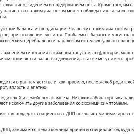
ождением, сидением и поддержанием позы. Кроме того, им сл
е у пациентов с таким диагнозом может наблюдаться сильное 
нны.
нкции баланса и координации. Человеку с таким диагнозом тр
ков, приготовление еды и т.д. Проблемы с балансом могут сказ
таксическим церебральным параличом интеллектуально полноц
сложнением гипотонии (снижения тонуса мышц), которая може
ичом отличаются вялостью движений, а также могут иметь про
одится в раннем детстве и, как правило, после жалоб родителе
от, вялость и апатию.
родителей и семейного анамнеза. Никаких лабораторных анализ
ляют исключить другие заболевания со схожими симптомами.
цинская поддержка пациентов с ДЦП позволяет минимизировать
 ДЦП, занимается целая команда врачей и специалистов, куда в