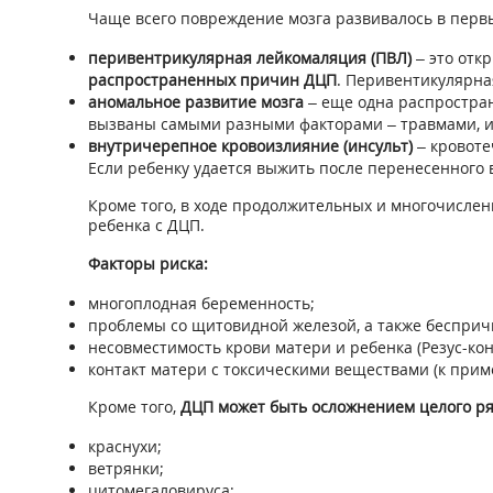
Чаще всего повреждение мозга развивалось в первы
перивентрикулярная лейкомаляция (ПВЛ)
– это отк
распространенных причин ДЦП
. Перивентикулярна
аномальное развитие мозга
– еще одна распростран
вызваны самыми разными факторами – травмами, и
внутричерепное кровоизлияние (инсульт)
– кровоте
Если ребенку удается выжить после перенесенного в
Кроме того, в ходе продолжительных и многочислен
ребенка с ДЦП.
Факторы риска:
многоплодная беременность;
проблемы со щитовидной железой, а также бесприч
несовместимость крови матери и ребенка (Резус-кон
контакт матери с токсическими веществами (к приме
Кроме того,
ДЦП может быть осложнением целого ря
краснухи;
ветрянки;
цитомегаловируса;