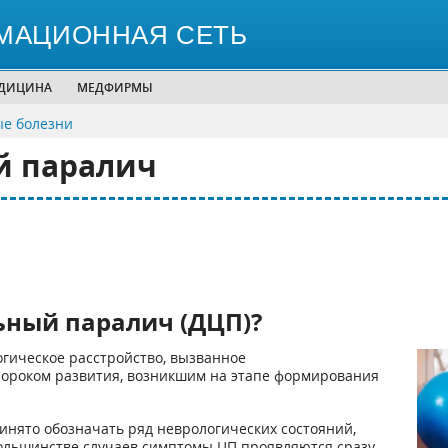
МАЦИОННАЯ СЕТЬ
ЕДИЦИНА
МЕДФИРМЫ
ые болезни
й паралич
ьный паралич (ДЦП)?
огическое расстройство, вызванное
пороком развития, возникшим на этапе формирования
нято обозначать ряд неврологических состояний,
ольшинстве случаев симптомы ЦП проявляются сразу