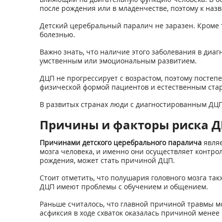
после рождения или в младенчестве, поэтому к наз
Детский церебральный паралич не заразен. Кроме т
болезнью.
Важно знать, что наличие этого заболевания в диаг
умственным или эмоциональным развитием.
ДЦП не прогрессирует с возрастом, поэтому постеп
физической формой пациентов и естественным ста
В развитых странах люди с диагностированным ДЦП
Причины и факторы риска 
Причинами детского церебрального паралича
являе
мозга человека, и именно они осуществляет контрол
рождения, может стать причиной ДЦП.
Стоит отметить, что полушария головного мозга так
ДЦП имеют проблемы с обучением и общением.
Раньше считалось, что главной причиной травмы моз
асфиксия в ходе схваток оказалась причиной менее 