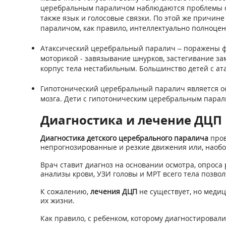
церебральным параличом наблюдаются проблемы с х
также язык и голосовые связки. По этой же причин
параличом, как правило, интеллектуально полноце
Атаксический церебральный паралич – поражены фу
моторикой - завязывание шнурков, застегивание зам
корпус тела нестабильным. Большинство детей с а
Гипотонический церебральный паралич является о
мозга. Дети с гипотоническим церебральным парал
Диагностика и лечение ДЦП
Диагностика детского церебрального паралича
пров
непрогнозированные и резкие движения или, наобор
Врач ставит диагноз на основании осмотра, опроса 
анализы крови, УЗИ головы и МРТ всего тела позво
К сожалению,
лечения ДЦП
не существует, но меди
их жизни.
Как правило, с ребенком, которому диагностировали