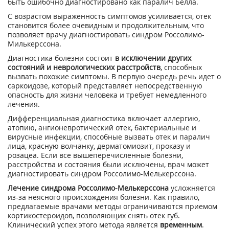
быть ошибочно диагностировано как паралич Белла.
С возрастом выраженность симптомов усиливается, отек
становится более очевидным и продолжительным, что
позволяет врачу диагностировать синдром Россолимо-
Милькерссона.
Диагностика болезни состоит
в исключении других
состояний и неврологических расстройств
, способных
вызвать похожие симптомы. В первую очередь речь идет о
саркоидозе, который представляет непосредственную
опасность для жизни человека и требует немедленного
лечения.
Дифференциальная диагностика включает аллергию,
атопию, ангионевротический отек, бактериальные и
вирусные инфекции, способные вызвать отек и паралич
лица, красную волчанку, дерматомиозит, проказу и
розацеа. Если все вышеперечисленные болезни,
расстройства и состояния были исключены, врач может
диагностировать синдром Россолимо-Мелькерссона.
Лечение синдрома Россолимо-Мелькерссона
усложняется
из-за неясного происхождения болезни. Как правило,
предлагаемые врачами методы ограничиваются приемом
кортикостероидов, позволяющих снять отек губ.
Клинический успех этого метода является
временным
.