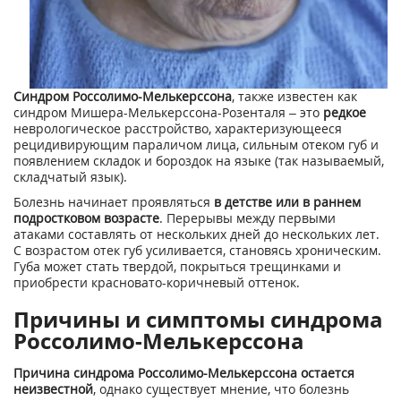
Синдром Россолимо-Мелькерссона
, также известен как
синдром Мишера-Мелькерссона-Розенталя – это
редкое
неврологическое расстройство, характеризующееся
рецидивирующим параличом лица, сильным отеком губ и
появлением складок и бороздок на языке (так называемый,
складчатый язык).
Болезнь начинает проявляться
в детстве или в раннем
подростковом возрасте
. Перерывы между первыми
атаками составлять от нескольких дней до нескольких лет.
С возрастом отек губ усиливается, становясь хроническим.
Губа может стать твердой, покрыться трещинками и
приобрести красновато-коричневый оттенок.
Причины и симптомы синдрома
Россолимо-Мелькерссона
Причина синдрома Россолимо-Мелькерссона остается
неизвестной
, однако существует мнение, что болезнь