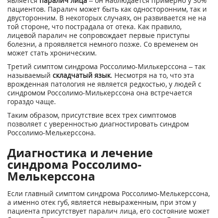
является
паралич лица
– он наблюдается примерно у 30%
пациентов. Паралич может быть как односторонним, так и
двусторонним. В некоторых случаях, он развивается не на
той стороне, что пострадала от отека. Как правило,
лицевой паралич не сопровождает первые приступы
болезни, а проявляется немного позже. Со временем он
может стать хроническим.
Третий симптом синдрома Россолимо-Милькерссона – так
называемый
складчатый язык
. Несмотря на то, что эта
врожденная патология не является редкостью, у людей с
синдромом Россолимо-Милькерссона она встречается
гораздо чаще.
Таким образом, присутствие всех трех симптомов
позволяет с уверенностью диагностировать синдром
Россолимо-Мелькерссона.
Диагностика и лечение
синдрома Россолимо-
Мелькерссона
Если главный симптом синдрома Россолимо-Мелькерссона,
а именно отек губ, является невыраженным, при этом у
пациента присутствует паралич лица, его состояние может