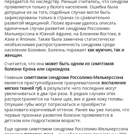
передается по наследству. Раньше считалось, что синдром
проявляется только у белого населения. Ошибка была
допущена из-за того, подобные случаи могли быть
зафиксированы только в странах со сравнительно
развитой медициной. Позже врачам удалось описать
единичные случаи развития синдрома Россолимо-
Милькерссона в Южной Африке, на Ближнем Востоке, в
Азии и Японии. Также была замечена статистически
необъяснимая распространенность синдрома среди
населения Боливии. Болезнь поражает
как мужчин, так и
женщин
.
Считается, что она
может быть одним из симптомов
болезни Крона или саркоидоза
.
Главным
симптомом синдрома Россолимо-Мелькерссона
является приступообразное гранулематозное
воспаление
мягких тканей губ
, в результате чего последние могут
увеличиваться в два-три раза. В редких случаях отек
распространяется на ткани щек, век и даже кожу головы.
Опухшие губы могут потрескаться и приобрести
красновато-коричневый оттенок. Ранее мы уже писали, что
первые признаки развития болезни проявляются в
детском или подростковом возрасте.
Еще одним симптомом синдрома Россолимо-Мелькерссона