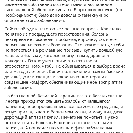
изменения собственно костной ткани и воспаление
синовиальной оболочки сустава. В прошлом выпуске (по
необходимости) было дано довольно-таки скучное
описание этого заболевания.
Сейчас обсудим некоторые частные вопросы. Как стало
понятно из предыдущего повествования, болезнь
Бехтерева не локальная проблема, впрочем, как и все
ревматологические заболевания. Это важно знать, чтобы
не попасться на рекламные призывы купить волшебную
мазь или бальзам, которые вернут вам здоровье и
молодость. Важно уметь отличать главное от
второстепенного, чтобы не обманываться в выборе врача
или метода лечения. Конечно, в лечении важны "мелкие
детали", усиливающие и закрепляющие терапию,
создающие комфорт, обеспечивающие иное восприятие
заболевания.
Но без главной, базисной терапии все это бессмысленно.
Иногда приходится слышать жалобы отчаявшегося
пациента, перепробовавшего все возможные средства, и
лопух прикладывал, и бальзамом мазал, и мочу пил, даже
дорогущий аппарат купил. Ничего не помогает. Нужно
четко уяснить: болезнь Бехтерева останется с нами
навсегда. А вот качество жизни и фаза заболевания