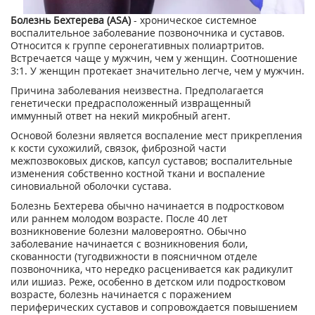
Болезнь Бехтерева (ASA)
- хроническое системное
воспалительное заболевание позвоночника и суставов.
Относится к группе серонегативных полиартритов.
Встречается чаще у мужчин, чем у женщин. Соотношение
3:1. У женщин протекает значительно легче, чем у мужчин.
Причина заболевания неизвестна. Предполагается
генетически предрасположенный извращенный
иммунный ответ на некий микробный агент.
Основой болезни является воспаление мест прикрепления
к кости сухожилий, связок, фиброзной части
межпозвоковых дисков, капсул суставов; воспалительные
изменения собственно костной ткани и воспаление
синовиальной оболочки сустава.
Болезнь Бехтерева обычно начинается в подростковом
или раннем молодом возрасте. После 40 лет
возникновение болезни маловероятно. Обычно
заболевание начинается с возникновения боли,
скованности (тугодвижности в поясничном отделе
позвоночника, что нередко расценивается как радикулит
или ишиаз. Реже, особенно в детском или подростковом
возрасте, болезнь начинается с поражением
периферических суставов и сопровождается повышением