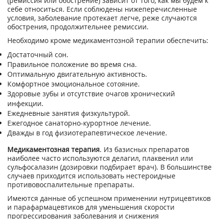
(ремиссия или обострение) зависит от того, как мы будем к
себе относиться. Если соблюдены нижеперечисленные
условия, заболевание протекает легче, реже случаются
обострения, продолжительнее ремиссии.
Необходимо кроме медикаментозной терапии обеспечить:
Достаточный сон.
Правильное положение во время сна.
Оптимальную двигательную активность.
Комфортное эмоциональное сотояние.
Здоровые зубы и отсутствие очагов хронический
инфекции.
Ежедневные занятия физкультурой.
Ежегодное санаторно-курортное лечение.
Дважды в год физиотерапевтическое лечение.
Медикаментозная терапия
. Из базисных препаратов
наиболее часто используются делагил, плаквенил или
сульфосалазин (дозировки подбирает врач). В большинстве
случаев приходится использовать нестероидные
противовоспалительные препараты.
Имеются данные об успешном применении нутрицевтиков
и парафармацевтиков для уменьшения скорости
прогрессирования заболевания и снижения