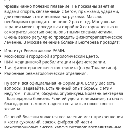
Чрезвычайно полезно плавание. Не показаны занятия
видами спорта, связанными с бегом, прыжками, ударами,
длительными статическими нагрузками. Массаж
необходимо проводить не реже 2 раз в год. Мануальная
терапия может проводиться с крайней осторожностью и
осмотрительностью очень опытными специалистами.
Очень важно регулярно проводить физиотерапевтическое
лечение. В Москве лечение болезни Бехтерева проводят:
Институт Ревматологии РАМН.
Московский городской артрологический центр.
НИИ медицинской раебилитации и физиотерапии.
1-ая физиотерапевтическая клиника (на ул Талалихина).
Районные ревматологические отделения.
Ну вот и вся официальная информация. Если у Вас есть
вопросы, задавайте. Есть личный опыт борьбы с этим
недугом - пишите, обсудим, опубликуем. Болезнь Бехтерева
- благодарная болезнь. Если ей уделить внимание, то она в
благодарность может надолго оставить в покое своего
хозяина.
Основой болезни является воспаление мест прикрепления
к кости сухожилий, связок, фиброзной части
межпозвонковых дисков, капсул суставов; воспалительные