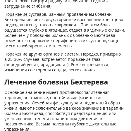
трех плоскостях (при радикулите обычно в одной -
затруднение сгибания).
Поражение суставов
. Важным проявлением болезни
Бехтерева является двухстороннее воспаление крестцово-
подвздошных суставов - сакроилеит. При этом боль
ощущается глубоко в ягодицах, отдает в ягдичные складки.
Более чем у половины больных с болезнью Бехтерева
отмечается поражение периферических суставов, чаще
всего тазобедренных и плечевых.
Поражение других органов и систем
. Нередко, примерно
в 25-30% случаев, встречается поражение глаз
(передний увеит, иридоциклит). Реже встречаются
изменения со стороны сердца, легких, почек.
Лечение болезни Бехтерева
Основное значение имеет противовоспалительная
терапия, постоянные, настойчивые физические
упражнения. Лечебная физкультура и подвижный образ
жизни имеют исключительно важное значение в терапии
болезни Бехтерева, способствуя предотвращению или
уменьшению степени ограничения движения в
позвоночнике. Весьма полезны глубокие дыхательные
упражнения.