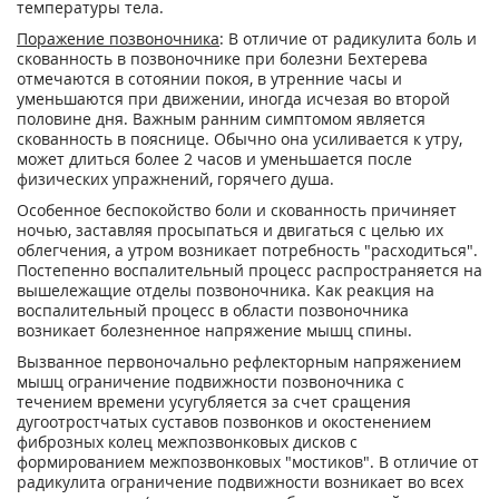
температуры тела.
Поражение позвоночника
: В отличие от радикулита боль и
скованность в позвоночнике при болезни Бехтерева
отмечаются в сотоянии покоя, в утренние часы и
уменьшаются при движении, иногда исчезая во второй
половине дня. Важным ранним симптомом является
скованность в пояснице. Обычно она усиливается к утру,
может длиться более 2 часов и уменьшается после
физических упражнений, горячего душа.
Особенное беспокойство боли и скованность причиняет
ночью, заставляя просыпаться и двигаться с целью их
облегчения, а утром возникает потребность "расходиться".
Постепенно воспалительный процесс распространяется на
вышележащие отделы позвоночника. Как реакция на
воспалительный процесс в области позвоночника
возникает болезненное напряжение мышц спины.
Вызванное первоночально рефлекторным напряжением
мышц ограничение подвижности позвоночника с
течением времени усугубляется за счет сращения
дугоотростчатых суставов позвонков и окостенением
фиброзных колец межпозвонковых дисков с
формированием межпозвонковых "мостиков". В отличие от
радикулита ограничение подвижности возникает во всех