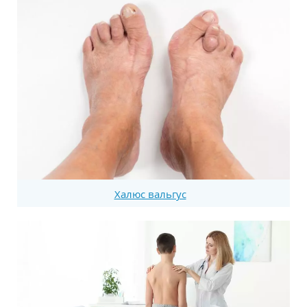
Халюс вальгус