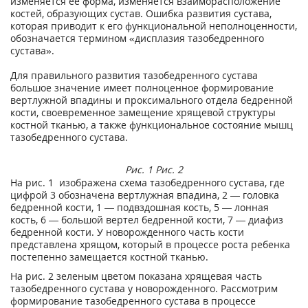
изменяется ее форма, изменяется взаиморасположение
костей, образующих сустав. Ошибка развития сустава,
которая приводит к его функциональной неполноценности,
обозначается термином «дисплазия тазобедренного
сустава».
Для правильного развития тазобедренного сустава
большое значение имеет полноценное формирование
вертлужной впадины и проксимального отдела бедренной
кости, своевременное замещение хрящевой структуры
костной тканью, а также функциональное состояние мышц
тазобедренного сустава.
Рис. 1
Рис. 2
На рис. 1 изображена схема тазобедренного сустава, где
цифрой 3 обозначена вертлужная впадина, 2 — головка
бедренной кости, 1 — подвздошная кость, 5 — лонная
кость, 6 — большой вертел бедренной кости, 7 — диафиз
бедренной кости. У новорожденного часть кости
представлена хрящом, который в процессе роста ребенка
постепенно замещается костной тканью.
На рис. 2 зеленым цветом показана хрящевая часть
тазобедренного сустава у новорожденного. Рассмотрим
формирование тазобедренного сустава в процессе