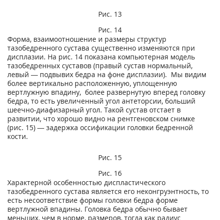
Рис. 13
Рис. 14
Форма, взаимоотношение и размеры структур
тазобедренного сустава существенно изменяются при
дисплазии. На рис. 14 показана компьютерная модель
тазобедренных суставов (правый сустав нормальный,
левый — подвывих бедра на фоне дисплазии). Мы видим
более вертикально расположенную, уплощенную
вертлужную впадину, более развернутую вперед головку
бедра, то есть увеличенный угол антеторсии, больший
шеечно-диафизарный угол. Такой сустав отстает в
развитии, что хорошо видно на рентгеновском снимке
(рис. 15) — задержка оссификации головки бедренной
кости.
Рис. 15
Рис. 16
Характерной особенностью диспластического
тазобедренного сустава является его неконгруэнтность, то
есть несоответствие формы головки бедра форме
вертлужной впадины. Головка бедра обычно бывает
меньших, чем в норме, размеров, тогда как радиус