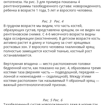
онтогенеза. На рис. 3 для примера показаны 4
рентгенограммы тазобедренного сустава: новорожденного,
ребенка в возрасте 1 года, 5 лет и взрослого человека.
Рис. 3
Рис. 4
В грудном возрасте мы видим, что часть костей,
образующих сустав, представлена хрящом, он не виден на
рентгеновском снимке. С 4-6 месячного возраста видны
ядра оссификации (окостенения). В детском возрасте кость
активно растет в длину и толщину за счет хрящевых
ростковых зон. У взрослого человека гиалиновый хрящ
полностью замещается костной тканью, костный рост
останавливается.
Вертлужная впадина — место расположения головки
бедренной кости, как показано на рис. 4, образована тремя
костями таза (верхняя часть — подвздошной, передняя —
лонной и нижнезадняя — седалищной). Между этими
костями расположен так называемый Y-образный хрящ —
важный рентгенологический признак.
Рис. 5
Рис. 6
Тазобедренный сустав новорожденного даже в норме (см.