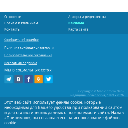
О проекте
Авторы и рецензенты
Врачам и клиникам
Реклама
Контакты
Карта сайта
Сообщить об ошибке
Политика конфиденциальности
Пользовательское соглашение
Бесплатная подписка
Мы в социальных сетях:
Copyright © MedicInform.Net -
медицина, психология, 1999 - 2026
Этот веб-сайт использует файлы cookie, которые
необходимы для Вашего удобства при пользовании сайтом
Копирование или иное распространение статей нашего сайта строго
воспрещается. Копирование раздела "Новости" допускается при наличии
и для статистических данных о посещаемости сайта. Нажав
активной открытой для поисковиков ссылки на MedicInform.Net
«Принимаю», вы соглашаетесь на использование файлов
Материалы на сайте представлены в справочных целях. Редакция не всегда
cookie.
разделяет мнение авторов опубликованных материалов. Перед