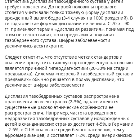
Статистика дисплазии тазобедренного сустава у детей
требует пояснения. До первой половины прошлого
столетия учитывали только тяжелую форму дисплазии —
врожденный вывих бедра (3-4 случая на 1000 рождений). В
те годы «легкие формы» дисплазии не лечили. С 70-х - 90
гг. применяют термин «дисплазия развития», понимая под
этим не только вывих, но и предвывих и подвывих
тазобедренного сустава. Цифры заболеваемости
увеличились десятикратно.
Следует отметить, что отсутствие четких стандартов и
опасение пропустить тяжелую ортопедическую патологию
является причиной гипердиагностики (20-30% на стадии
предвывиха). Дилемма «незрелый тазобедренный сустав и
предвывих» обычно решается в пользу дисплазии, что
увеличивает цифры заболеваемости.
Дисплазия тазобедренных суставов распространена
практически во всех странах (2-3%), однако имеются
существенные расово-этнические особенности ее
распространения. Например, частота врожденного
недоразвития тазобедренных суставов у новорожденных
детей в скандинавских странах достигает 4-5%, в Германии
– 2-6%, в США она выше среди белого населения, чем у
афроамериканцев, и составляет 1-2%, среди американских