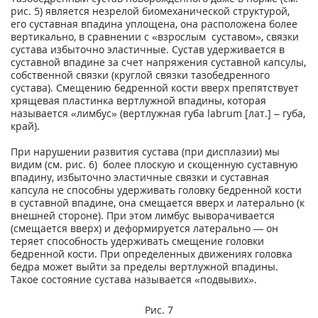
рис. 5) является незрелой биомеханической структурой,
его суставная впадина уплощена, она расположена более
вертикально, в сравнении с «взрослым суставом», связки
сустава избыточно эластичные. Сустав удерживается в
суставной впадине за счет напряжения суставной капсулы,
собственной связки (круглой связки тазобедренного
сустава). Смещению бедренной кости вверх препятствует
хрящевая пластинка вертлужной впадины, которая
называется «лимбус» (вертлужная губа labrum [лат.] – губа,
край).
При нарушении развития сустава (при дисплазии) мы
видим (см. рис. 6) более плоскую и скощенную суставную
впадину, избыточно эластичные связки и суставная
капсула не способны удерживать головку бедренной кости
в суставной впадине, она смещается вверх и латерально (к
внешней стороне). При этом лимбус выворачивается
(смещается вверх) и деформируется латерально — он
теряет способность удерживать смещение головки
бедренной кости. При определенных движениях головка
бедра может выйти за пределы вертлужной впадины.
Такое состояние сустава называется «подвывих».
Рис. 7