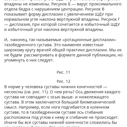
впадины не изменены. Рисунок Б — варус проксимального
отдела бедра с нарушением центрации. Рисунок В
показывает форму дисплазии с увеличением ШДУ при
нормальном угле наклона вертлужной впадины. Рисунок Г
— дисплазия, при которой сочетается и избыточный ШДУ
и избыточный угол наклона вертлужной впадины.
И, наконец, так называемые «ротационные дисплазии»
тазобедренного сустава. Это наименее известные
широкому кругу врачей общей практики дисплазии. Мы их
не будем рассматривать в формате данной публикации, но
упомянуть о них следует.
Рис. 11
Рис. 12
В норме у человека суставы нижних конечностей —
несоосны (см. рис. 11). О чем речь? Ось движения каждого
сустава не совпадает с осью выше- и нижележащего
сустава. В этом заключается большой биомеханический
смысл. Например, если нога подгибается в коленном
суставе, то в тазобедренном суставе ось сгибания
расположена под углом к нему и сгибания не происходит.
Иначе бы все суставы нижней конечности сложились бы