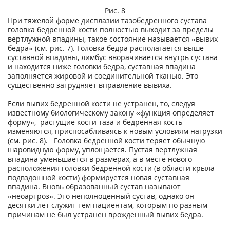
Рис. 8
При тяжелой форме дисплазии тазобедренного сустава
головка бедренной кости полностью выходит за пределы
вертлужной впадины, такое состояние называется «вывих
бедра» (см. рис. 7). Головка бедра располагается выше
суставной впадины, лимбус вворачивается внутрь сустава
и находится ниже головки бедра, суставная впадина
заполняется жировой и соединительной тканью. Это
существенно затрудняет вправление вывиха.
Если вывих бедренной кости не устранен, то, следуя
известному биологическому закону «функция определяет
форму», растущие кости таза и бедренная кость
изменяются, приспосабливаясь к новым условиям нагрузки
(см. рис. 8). Головка бедренной кости теряет обычную
шаровидную форму, уплощается. Пустая вертлужная
впадина уменьшается в размерах, а в месте нового
расположения головки бедренной кости (в области крыла
подвздошной кости) формируется новая суставная
впадина. Вновь образованный сустав называют
«неоартроз». Это неполноценный сустав, однако он
десятки лет служит тем пациентам, которым по разным
причинам не был устранен врожденный вывих бедра.