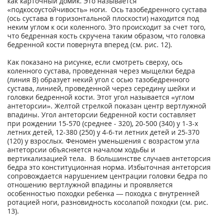
как карточный домик. Это называется
«подкосоустойчивость» ноги. Ось тазобедренного сустава
(ось сустава в горизонтальной плоскости) находится под
неким углом к оси коленного. Это происходит за счет того,
что бедренная кость скручена таким образом, что головка
бедренной кости повернута вперед (см. рис. 12).
Как показано на рисунке, если смотреть сверху, ось
коленного сустава, проведенная через мыщелки бедра
(линия В) образует некий угол с осью тазобедренного
сустава, линией, проведенной через середину шейки и
головки бедренной кости. Этот угол называется «углом
антеторсии». Желтой стрелкой показан центр вертлужной
впадины. Угол антеторсии бедренной кости составляет
при рождении 15-570 (среднее - 320), 20-500 (340) у 1-3-х
летних детей, 12-380 (250) у 4-6-ти летних детей и 25-370
(120) у взрослых. Феномен уменьшения с возрастом угла
антеторсии объясняется началом ходьбы и
вертикализацией тела. В большинстве случаев антеторсия
бедра это конституционная норма. Избыточная антеторсия
сопровождается нарушением центрации головки бедра по
отношению вертлужной впадины и проявляется
особенностью походки ребенка — походка с внутренней
ротацией ноги, разновидность косолапой походки (см. рис.
13).