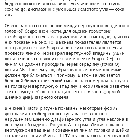
бедренной кости, дисплазию с увеличением этого угла —
coxa valga, дисплазию с уменьшением этого угла — coxa
vara.
Очень важно соотношение между вертлужной впадиной и
головкой бедренной кости. Для оценки геометрии
тазобедренного сустава применят много методов, один из
них показан на рис. 10. Важным показателем является
центрация головки бедра и вертлужной впадины. Если
провести линию через края вертлужной впадины (АВ) и
линию через середину головки и шейки бедра (CF), то
линия СF должна проходить через середину (точка О)
линии АВ. Причем угол, образованный этими линиями,
должен приближаться к прямому. В этом заключается
большой биомеханический смысл: равномерная нагрузка
на головку и вертлужную впадину и нормальное развитие
этих структур. Угол центрации тесно связан с формой
шеечно-диафизарного отдела.
В нижней части рисунка показаны некоторые формы
дисплазии тазобедренного сустава, связанные с
нарушением шеечно-диафизарного угла и угла наклона в
вертлужной падины. Рисунок А - норма. Линия наклона
вертлужной впадины и срединная линия головки и шейки
составляют прямой угол, ШДУ и угол наклона вертлужной