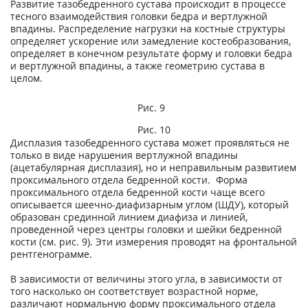
Развитие тазобедренного сустава происходит в процессе
тесного взаимодействия головки бедра и вертлужной
впадины. Распределение нагрузки на костные структуры
определяет ускорение или замедление костеобразования,
определяет в конечном результате форму и головки бедра
и вертлужной впадины, а также геометрию сустава в
целом.
Рис. 9
Рис. 10
Дисплазия тазобедренного сустава может проявляться не
только в виде нарушения вертлужной впадины
(ацетабулярная дисплазия), но и неправильным развитием
проксимального отдела бедренной кости. Форма
проксимального отдела бедренной кости чаще всего
описывается шеечно-диафизарным углом (ШДУ), который
образован срединной линием диафиза и линией,
проведенной через центры головки и шейки бедренной
кости (см. рис. 9). Эти измерения проводят на фронтальной
рентгенограмме.
В зависимости от величины этого угла, в зависимости от
того насколько он соответствует возрастной норме,
различают нормальную форму проксимального отдела