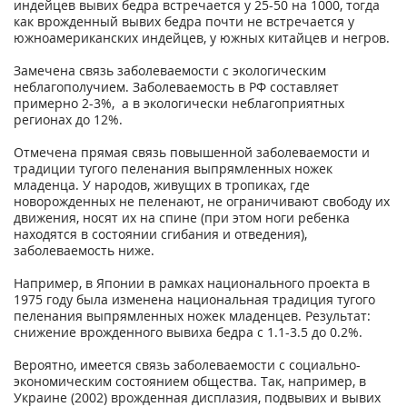
индейцев вывих бедра встречается у 25-50 на 1000, тогда
как врожденный вывих бедра почти не встречается у
южноамериканских индейцев, у южных китайцев и негров.
Замечена связь заболеваемости с экологическим
неблагополучием. Заболеваемость в РФ составляет
примерно 2-3%, а в экологически неблагоприятных
регионах до 12%.
Отмечена прямая связь повышенной заболеваемости и
традиции тугого пеленания выпрямленных ножек
младенца. У народов, живущих в тропиках, где
новорожденных не пеленают, не ограничивают свободу их
движения, носят их на спине (при этом ноги ребенка
находятся в состоянии сгибания и отведения),
заболеваемость ниже.
Например, в Японии в рамках национального проекта в
1975 году была изменена национальная традиция тугого
пеленания выпрямленных ножек младенцев. Результат:
снижение врожденного вывиха бедра с 1.1-3.5 до 0.2%.
Вероятно, имеется связь заболеваемости с социально-
экономическим состоянием общества. Так, например, в
Украине (2002) врожденная дисплазия, подвывих и вывих