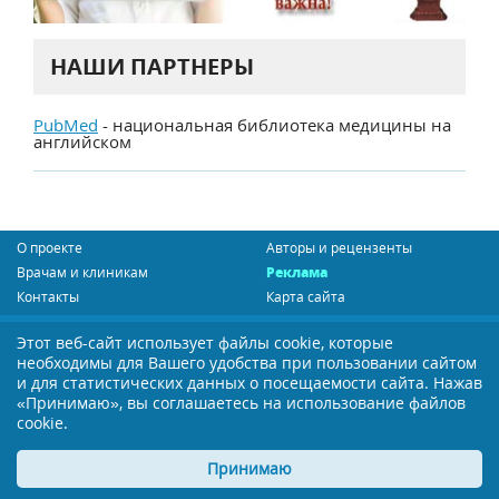
НАШИ ПАРТНЕРЫ
PubMed
- национальная библиотека медицины на
английском
О проекте
Авторы и рецензенты
Врачам и клиникам
Реклама
Контакты
Карта сайта
Сообщить об ошибке
Этот веб-сайт использует файлы cookie, которые
необходимы для Вашего удобства при пользовании сайтом
Политика конфиденциальности
и для статистических данных о посещаемости сайта. Нажав
Пользовательское соглашение
«Принимаю», вы соглашаетесь на использование файлов
cookie.
Бесплатная подписка
Мы в социальных сетях:
Принимаю