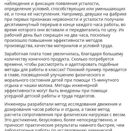
наблюдение и фиксация появления усталости,
определение условий, способствующих или уменьшающих
её, и точка её наступления. Например, девушки на фабрике
при первых признаках нервозности и усталости получали
десятиминутный перерыв в конце каждого часа работы, во
время которого они вставали и передвигались по цеху. Их
рабочий день был сокращен на два часа, поскольку
произошло повышение эффективности методов
производства, качества материалов и условий труда.
Заработная плата тоже увеличилась, благодаря большему
количеству конечного продукта. Сколько потребуется
времени, чтобы рассмотреть и адаптировать подобные
методы для работы в классах? Похожий пример приводится
в главе, посвященной улучшению физического и
морального состояния детей при помощи 15-минутного
отдыха и чашки молока. Методы инженерной
эффективности могут быть внедрены при помощи
усердной детской работы и труда педагогов.
Инженеры разработали метод исследования движения и
дозирования часов работы и отдыха, а также метод
расчета сопротивления при физических нагрузках с весом.
Это достижение, безусловно, более непосредственно, и
приносит практические результаты намного быстрее, чем
лабораторные работы по исследованию химической