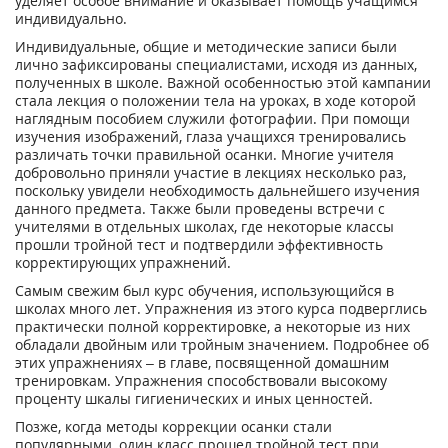
уделяет особое внимание и оказывает помощь учащимся
индивидуально.
Индивидуальные, общие и методические записи были
лично зафиксированы специалистами, исходя из данных,
полученных в школе. Важной особенностью этой кампании
стала лекция о положении тела на уроках, в ходе которой
наглядным пособием служили фотографии. При помощи
изучения изображений, глаза учащихся тренировались
различать точки правильной осанки. Многие учителя
добровольно приняли участие в лекциях несколько раз,
поскольку увидели необходимость дальнейшего изучения
данного предмета. Также были проведены встречи с
учителями в отдельных школах, где некоторые классы
прошли тройной тест и подтвердили эффективность
корректирующих упражнений.
Самым свежим был курс обучения, использующийся в
школах много лет. Упражнения из этого курса подверглись
практически полной корректировке, а некоторые из них
обладали двойным или тройным значением. Подробнее об
этих упражнениях – в главе, посвященной домашним
тренировкам. Упражнения способствовали высокому
проценту шкалы гигиенических и иных ценностей.
Позже, когда методы коррекции осанки стали
популярными, один класс прошел тройной тест при