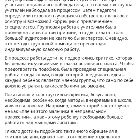
участии специального наблюдателя, в то время как группа
учителей наблюдала за процессом. Затем педагоги
определили готовность учащихся собственных классов к
осмотру и возможной коррекции с привлечением
специалистов. Групповая работа с учителями была
проведена лишь по той причине, что для охвата столь
большой аудитории не хватило бы экспертов. Очевидно,
что методы групповой помощи не превосходят
индивидуальную классную работу.
В процессе работы дети не подвергались критике, которая
бы делала их уязвимыми в глазах остального класса. Чтобы
предотвратить подобное, была проведена специальная
работа с педагогами, в ходе которой внедрялась идея –
каждый ребенок является членом группы, что само по себе
должно устранять какие-либо личные эмоции.
Позитивная и конструктивная критика, безусловно,
необходима, особенно, когда методы, внедряемые в школе,
являются новыми. Например, комментарий часто звучал
не как «плечи этого мальчика в неправильном
положении», а как «этому ребенку необходимо больше
работать над мышцами лопаток».
Тяжело достичь подобного тактичного обращения в
считанные дни, однако такт в отношении отдельного