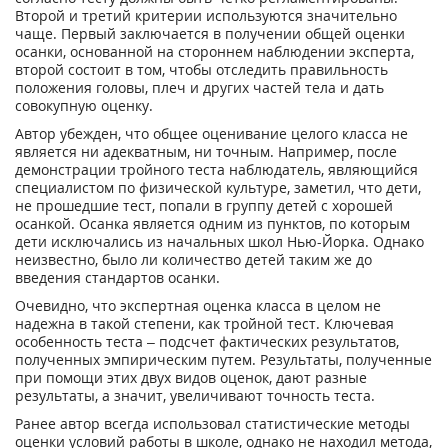
Второй и третий критерии используются значительно
чаще. Первый заключается в получении общей оценки
осанки, основанной на стороннем наблюдении эксперта,
второй состоит в том, чтобы отследить правильность
положения головы, плеч и других частей тела и дать
совокупную оценку.
Автор убежден, что общее оценивание целого класса не
является ни адекватным, ни точным. Например, после
демонстрации тройного теста наблюдатель, являющийся
специалистом по физической культуре, заметил, что дети,
не прошедшие тест, попали в группу детей с хорошей
осанкой. Осанка является одним из пунктов, по которым
дети исключались из начальных школ Нью-Йорка. Однако
неизвестно, было ли количество детей таким же до
введения стандартов осанки.
Очевидно, что экспертная оценка класса в целом не
надежна в такой степени, как тройной тест. Ключевая
особенность теста – подсчет фактических результатов,
полученных эмпирическим путем. Результаты, полученные
при помощи этих двух видов оценок, дают разные
результаты, а значит, увеличивают точность теста.
Ранее автор всегда использовал статистические методы
оценки условий работы в школе, однако не находил метода,