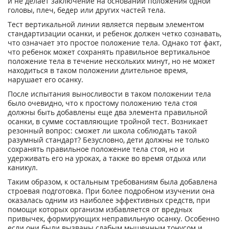
и не делает заключение на основании положения одной
головы, плеч, бедер или других частей тела.
Тест вертикальной линии является первым элементом
стандартизации осанки, и ребенок должен четко сознавать,
что означает это простое положение тела. Однако тот факт,
что ребенок может сохранять правильное вертикальное
положение тела в течение нескольких минут, но не может
находиться в таком положении длительное время,
нарушает его осанку.
После испытания выносливости в таком положении тела
было очевидно, что к простому положению тела стоя
должны быть добавлены еще два элемента правильной
осанки, в сумме составляющие тройной тест. Возникает
резонный вопрос: сможет ли школа соблюдать такой
разумный стандарт? Безусловно, дети должны не только
сохранять правильное положение тела стоя, но и
удерживать его на уроках, а также во время отдыха или
каникул.
Таким образом, к остальным требованиям была добавлена
строевая подготовка. При более подробном изучении она
оказалась одним из наиболее эффективных средств, при
помощи которых организм избавляется от вредных
привычек, формирующих неправильную осанку. Особенно
если они были вызваны слабым мышечным тонусом и