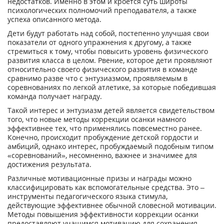
недостатков. Именно в этом и кроется суть широты
психологических полномочий преподавателя, а также
успеха описанного метода.
Дети будут работать над собой, постепенно улучшая свои
показатели от одного упражнения к другому, а также
стремиться к тому, чтобы повысить уровень физического
развития класса в целом. Рвение, которое дети проявляют
относительно своего физического развития в команде
сравнимо разве что с энтузиазмом, проявляемым в
соревнованиях по легкой атлетике, за которые победившая
команда получает награду.
Такой интерес и энтузиазм детей является свидетельством
того, что новые методы коррекции осанки намного
эффективнее тех, что применялись повсеместно ранее.
Конечно, происходит пробуждение детской гордости и
амбиций, однако интерес, пробуждаемый подобным типом
«соревнований», несомненно, важнее и значимее для
достижения результата.
Различные мотивационные призы и награды можно
классифицировать как вспомогательные средства. Это –
инструменты педагогического языка стимула,
действующие эффективнее обычной словесной мотивации.
Методы повышения эффективности коррекции осанки
предоставляют учащимся мотивацию для сохранения