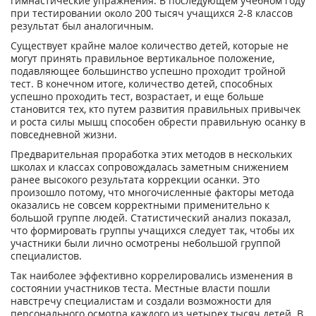
гимнастические упражнения. В последующем учебном году
при тестировании около 200 тысяч учащихся 2-8 классов
результат был аналогичным.
Существует крайне малое количество детей, которые не
могут принять правильное вертикальное положение,
подавляющее большинство успешно проходит тройной
тест. В конечном итоге, количество детей, способных
успешно проходить тест, возрастает, и еще больше
становится тех, кто путем развития правильных привычек
и роста силы мышц способен обрести правильную осанку в
повседневной жизни.
Предварительная проработка этих методов в нескольких
школах и классах сопровождалась заметным снижением
ранее высокого результата коррекции осанки. Это
произошло потому, что многочисленные факторы метода
оказались не совсем корректными применительно к
большой группе людей. Статистический анализ показал,
что формировать группы учащихся следует так, чтобы их
участники были лично осмотрены небольшой группой
специалистов.
Так наиболее эффективно коррелировались изменения в
состоянии участников теста. Местные власти пошли
навстречу специалистам и создали возможности для
персонального осмотра каждого из четырех тысяч детей. В