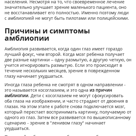
населения. Несмотря на то, что своевременное лечение
значительно улучшает зрение маленького пациента, оно
не восстанавливает его полностью. Именно поэтому люди
с амблиопией не могут быть пилотами или полицейскими.
Причины и симптомы
амблиопии
Амблиопия развивается, когда один глаз имеет гораздо
лучший фокус, чем второй. Когда мозг ребенка получает
две разные картинки – одну размытую, а другую четкую, он
учится игнорировать размытую. Если это происходит в
течение нескольких месяцев, зрение в поврежденном
глазу начинает ухудшаться.
Иногда глаза ребенка не смотрят в одном направлении -
это называется косоглазием, и это одна
из причин
амблиопии
. Дети с косоглазием не могут сфокусировать
оба глаза на изображении, и часто страдают от двоения в
глазах. На этом этапе к работе снова подключается мозг,
который перестает воспринимать картинку, получаемую от
одного из глаз. Затем все развивается по вышеописанному
сценарию - зрение в "ленивом глазу" начинает
ухудшаться.