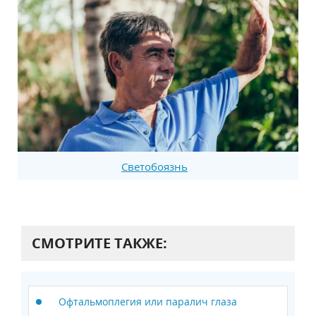
Светобоязнь
СМОТРИТЕ ТАКЖЕ:
Офтальмоплегия или паралич глаза