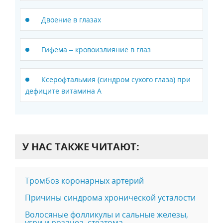
Двоение в глазах
Гифема – кровоизлияние в глаз
Ксерофтальмия (синдром сухого глаза) при
дефиците витамина А
У НАС ТАКЖЕ ЧИТАЮТ:
Тромбоз коронарных артерий
Причины cиндрома хронической усталости
Волосяные фолликулы и сальные железы,
угри и розацеа, стеатома