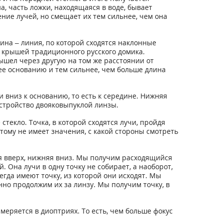
, часть ложки, находящаяся в воде, бывает
ние лучей, но смещает их тем сильнее, чем она
шина – линия, по которой сходятся наклонные
д крышей традиционного русского домика.
ышел через другую на том же расстоянии от
 ее основанию и тем сильнее, чем больше длина
 вниз к основанию, то есть к середине. Нижняя
устройство двояковыпуклой линзы.
текло. Точка, в которой сходятся лучи, пройдя
этому не имеет значения, с какой стороны смотреть
я вверх, нижняя вниз. Мы получим расходящийся
 Она лучи в одну точку не собирает, а наоборот,
егда имеют точку, из которой они исходят. Мы
но продолжим их за линзу. Мы получим точку, в
еряется в диоптриях. То есть, чем больше фокус