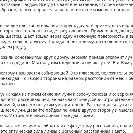
стакане с водой. Всегда бывает впечатление, что она изломана
образом, плоско-параллельная пластинка не изменяет направле
если две плоскости наклонить друг к другу. У призмы есть вер
сть торцевые стороны в виде треугольников. Пример: чердак по
озь шестом. Шест вошел через одну наклонную поверхность, а в
ведет себя по-другому. Пройдя через призму, он отклоняется к
учаем радугу.
ожили основаниями друг к другу. Верхняя призма отклонит лучи
верх к середине. Мы получим сходящийся пучок лучей. Вот Вам 
поэтому называется собирающей. Это плюсовое, положительное с
линзы два – с каждой стороны на равном расстоянии от нее. По
наково.
у? Каждая из призм отклонит лучи к своему основанию: верхня
является рассеивающей, ее называют минусовой, отрицательной.
н мнимый, и мы его получим умозрительно. Расходящиеся лучи вс
иеся лучи. Давайте пойдем по ним в другую сторону и мыслен
инзы. У отрицательной линзы тоже два фокуса.
зы – это величина, обратная ее фокусному расстоянию, она изм
– это оптическая сила линзы с фокусным расстоянием 1 метр.