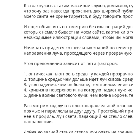
Я столкнулась с таким массивом слухов, домыслов, 
что хочу раз навсегда прояснить для широкой публи
моего сайта не ориентируется, я буду говорить пр
И еще: объяснять оптометрию без иллюстраций до си
которых немало бывает на моем сайте, картинки в 
необходимые иллюстрации словами, чтобы Вы могли
Начинать придется со школьных знаний по геометр
направления луча, проходящего через прозрачную с
Угол преломления зависит от пяти факторов:
1. оптическая плотность среды: у каждой прозрачн
2. толщина среды: чем дольше идет луч сквозь сред
3. угол падения: чем он больше, тем преломление с
4. кривизна поверхности, на которую падает луч: ч
5. длина волны светового луча: чем волна короче, 
Рассмотрим ход луча в плоскопараллельной пластин
прямые и параллельны друг другу. Простейший прим
нее в профиль. Луч света, падающий на стекло слева
направлении.
Дойдя до задней стенки стекла, луч опять на границе