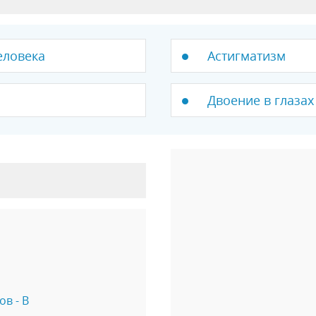
еловека
Астигматизм
Двоение в глазах
в - В