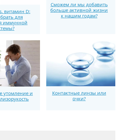
Сможем ли мы добавить
больше активной жизни
s. витамин D:
к нашим годам?
брать для
я иммунной
стемы?
Контактные линзы или
е утомление и
очки?
лизорукость