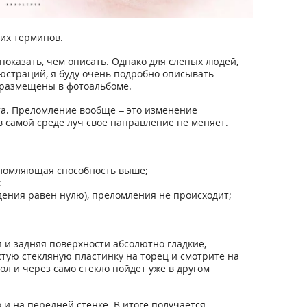
ких терминов.
показать, чем описать. Однако для слепых людей,
люстраций, я буду очень подробно описывать
 размещены в фотоальбоме.
та. Преломление вообще – это изменение
 самой среде луч свое направление не меняет.
реломляющая способность выше;
;
адения равен нулю), преломления не происходит;
 и задняя поверхности абсолютно гладкие,
стую стекляную пластинку на торец и смотрите на
ол и через само стекло пойдет уже в другом
о и на передней стенке. В итоге получается