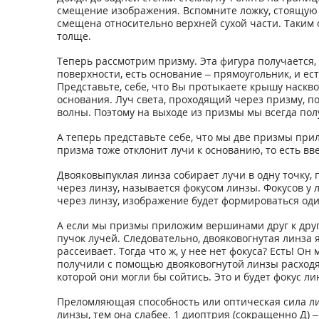
смещение изображения. Вспомните ложку, стоящую в 
смещена относительно верхней сухой части. Таким 
толще.
Теперь рассмотрим призму. Эта фигура получается, 
поверхности, есть основание – прямоугольник, и е
Представьте, себе, что Вы протыкаете крышу наскв
основания. Луч света, проходящий через призму, по
волны. Поэтому на выходе из призмы мы всегда пол
А теперь представьте себе, что мы две призмы прил
призма тоже отклонит лучи к основанию, то есть в
Двояковыпуклая линза собирает лучи в одну точку, 
через линзу, называется фокусом линзы. Фокусов у 
через линзу, изображение будет формироваться оди
А если мы призмы приложим вершинами друг к друг
пучок лучей. Следовательно, двояковогнутая линза 
рассеивает. Тогда что ж, у нее нет фокуса? Есть! О
получили с помощью двояковогнутой линзы расходящ
которой они могли бы сойтись. Это и будет фокус л
Преломляющая способность или оптическая сила лин
линзы, тем она слабее. 1 диоптрия (сокращенно Д) 