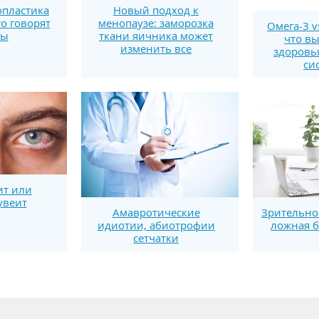
пластика
Новый подход к
то говорят
менопаузе: заморозка
Омега-3 v
ты
ткани яичника может
что вы
изменить все
здоровь
си
ит или
увеит
Амавротические
Зрительно
идиотии, абиотрофии
ложная б
сетчатки