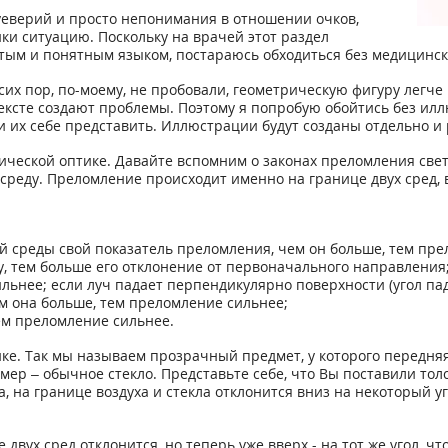
суеверий и просто непонимания в отношении очков,
ки ситуацию. Поскольку на врачей этот раздел
остым и понятным языком, постараюсь обходиться без медицинс
х пор, по-моему, не пробовали, геометрическую фигуру легче 
тексте создают проблемы. Поэтому я попробую обойтись без ил
 их себе представить. Иллюстрации будут созданы отдельно и
ической оптике. Давайте вспомним о законах преломления све
реду. Преломление происходит именно на границе двух сред, в
ой среды свой показатель преломления, чем он больше, тем п
у, тем больше его отклонение от первоначального направления
ильнее; если луч падает перпендикулярно поверхности (угол п
ем она больше, тем преломление сильнее;
тем преломление сильнее.
ке. Так мы называем прозрачный предмет, у которого передняя
ер – обычное стекло. Представьте себе, что Вы поставили тол
, на границе воздуха и стекла отклонится вниз на некоторый уг
 двух сред отклонится, но теперь уже вверх - на тот же угол, чт