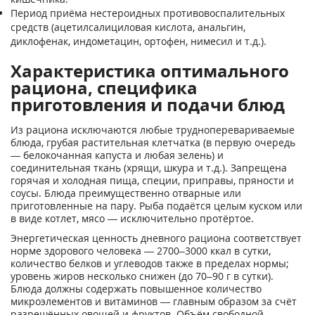
Период приёма нестероидных противовоспалительных
средств (ацетилсалициловая кислота, анальгин,
диклофенак, индометацин, ортофен, нимесил и т.д.).
Характеристика оптимального
рациона, специфика
приготовления и подачи блюд
Из рациона исключаются любые трудноперевариваемые
блюда, грубая растительная клетчатка (в первую очередь
— белокочанная капуста и любая зелень) и
соединительная ткань (хрящи, шкура и т.д.). Запрещена
горячая и холодная пища, специи, приправы, пряности и
соусы. Блюда преимущественно отварные или
приготовленные на пару. Рыба подаётся целым куском или
в виде котлет, мясо — исключительно протёртое.
Энергетическая ценность дневного рациона соответствует
норме здорового человека — 2700–3000 ккал в сутки,
количество белков и углеводов также в пределах нормы;
уровень жиров несколько снижен (до 70–90 г в сутки).
Блюда должны содержать повышенное количество
микроэлементов и витаминов — главным образом за счёт
разрешённых овощей и фруктов. Объём свободной