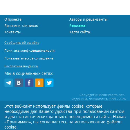
О проекте
Авторы и рецензенты
Врачам и клиникам
Реклама
Контакты
Карта сайта
Сообщить об ошибке
Политика конфиденциальности
Пользовательское соглашение
Бесплатная подписка
Мы в социальных сетях:
Copyright © MedicInform.Net -
медицина, психология, 1999 - 2026
Этот веб-сайт использует файлы cookie, которые
необходимы для Вашего удобства при пользовании сайтом
Копирование или иное распространение статей нашего сайта строго
воспрещается. Копирование раздела "Новости" допускается при наличии
и для статистических данных о посещаемости сайта. Нажав
активной открытой для поисковиков ссылки на MedicInform.Net
«Принимаю», вы соглашаетесь на использование файлов
cookie.
Материалы на сайте представлены в справочных целях. Редакция не всегда