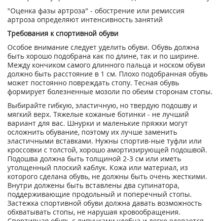
"Оценка фазы артроза" - обострение или ремиссия
артроза определяют интенсивность занятий
Требования к спортивной обуви
Особое внимание следует уделить обуви. Обувь должна
быть хорошо подобрана как по длине, так и по ширине.
Между кончиком самого длинного пальца и носком обуви
должно быть расстояние в 1 см. Плохо подобранная обувь
может постоянно повреждать стопу. Тесная обувь
формирует болезненные мозоли по обеим сторонам стопы.
Выбирайте гибкую, эластичную, но твердую подошву и
мягкий верх. Тяжелые кожаные ботинки - не лучший
вариант для вас. Шнурки и маленькие пряжки могут
осложнить обувание, поэтому их лучше заменить
эластичными вставками. Нужны спортив-ные туфли или
кроссовки с толстой, хорошо амортизирующей подошвой.
Подошва должна быть толщиной 2-3 см или иметь
утолщенный плоский каблук. Кожа или материал, из
которого сделана обувь, не должны быть очень жесткими.
Внутри должены быть вставлены два супинатора,
поддерживающие продольный и поперечный стопы.
Застежка спортивной обуви должна давать возможность
обхватывать стопы, не нарушая кровообращения.
Спортивная обувь с липучками удобна и легко одевается.