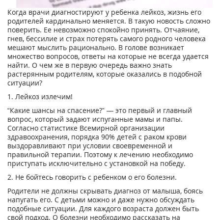
Когда врачи диагностируют у ребенка лейкоз, жизнь его
родителей кардинально меняется. В такую новость сложно
поверить. Ее невозможно спокойно принять. Отчаяние,
гнев, бессилие и страх потерять самого родного человека
мешают мыслить рационально. В голове возникает
множество вопросов, ответы на которые не всегда удается
найти. О чем же в первую очередь важно знать
растерянным родителям, которые оказались в подобной
ситуации?
1. Лейкоз излечим!
“Какие шансы на спасение?” — это первый и главный
вопрос, который задают испуганные мамы и папы.
Согласно статистике Всемирной организации
здравоохранения, порядка 90% детей с раком крови
выздоравливают при условии своевременной и
правильной терапии. Поэтому к лечению необходимо
приступать исключительно с установкой на победу.
2. Не бойтесь говорить с ребенком о его болезни.
Родители не должны скрывать диагноз от малыша, боясь
напугать его. С детьми можно и даже нужно обсуждать
подобные ситуации. Для каждого возраста должен быть
свой подход. О болезни необходимо рассказать на