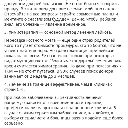
доступном для ребенка языке. Не стоит бояться говорить
правду. В этот период доверие в семье особенно важно.
Отвечайте на все вопросы, стройте совместные планы и
мечтайте о счастливом будущем. Важно, чтобы ребенок
знал: его болезнь — явление временное.
3. Химиотерапия — основной метод лечения лейкоза.
Пересадка костного мозга — еще один страх родителей.
Кого-то пугает стоимость процедуры, кто-то боится, что не
успеют найти донора. Но трансплантация при лейкозе
показана не всем. Ее назначают только при некоторых
видах мутации клеток. “Золотым стандартом” лечения рака
крови считается химиотерапия. Но даже при показаниях к
ТКМ — не стоит пугаться. В 90% случаев поиск донора
занимает от 2 недель до 3 месяцев.
4. Лечение за границей эффективнее, чем в клиниках
стран СНГ.
При любом заболевании эффективность лечения
напрямую зависит от своевременности терапии,
профессионализма доктора и оснащенности клиники. В
случае с таким серьезным заболеванием, как лейкоз, к
выбору специалиста и больницы важно подойти еще более
серьезно.