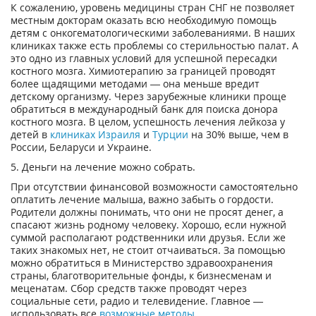
К сожалению, уровень медицины стран СНГ не позволяет
местным докторам оказать всю необходимую помощь
детям с онкогематологическими заболеваниями. В наших
клиниках также есть проблемы со стерильностью палат. А
это одно из главных условий для успешной пересадки
костного мозга. Химиотерапию за границей проводят
более щадящими методами — она меньше вредит
детскому организму. Через зарубежные клиники проще
обратиться в международный банк для поиска донора
костного мозга. В целом, успешность лечения лейкоза у
детей в
клиниках Израиля
и
Турции
на 30% выше, чем в
России, Беларуси и Украине.
5. Деньги на лечение можно собрать.
При отсутствии финансовой возможности самостоятельно
оплатить лечение малыша, важно забыть о гордости.
Родители должны понимать, что они не просят денег, а
спасают жизнь родному человеку. Хорошо, если нужной
суммой располагают родственники или друзья. Если же
таких знакомых нет, не стоит отчаиваться. За помощью
можно обратиться в Министерство здравоохранения
страны, благотворительные фонды, к бизнесменам и
меценатам. Сбор средств также проводят через
социальные сети, радио и телевидение. Главное —
использовать все
возможные методы
.