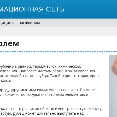
МАЦИОННАЯ СЕТЬ
ЕДИЦИНА
МЕДФИРМЫ
олем
рубленой, рваной, термической, химической,
заживления. Наиболее частым вариантом заживления
инительной ткани – рубца. Такой вариант характерен
 кожи.
и продуцируемых ими коллагеновых волокон. По мере
я количество сосудов и клеточных элементов, и
чале своего развития обычно имеет розоватую окраску,
частую, рубец может длительно выступать над