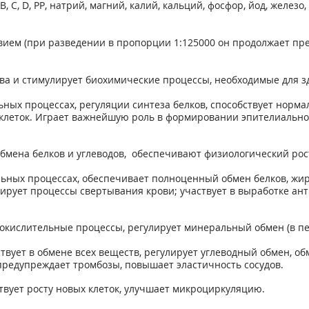
 С, D, РР, натрий, магний, калий, кальций, фосфор, йод, железо
ем (при разведении в пропорции 1:125000 он продолжает преп
а и стимулирует биохимические процессы, необходимые для з
ьных процессах, регуляции синтеза белков, способствует норм
клеток. Играет важнейшую роль в формировании эпителиальног
мена белков и углеводов, обеспечивают физиологический рост
ьных процессах, обеспечивает полноценный обмен белков, жиро
лирует процессы свертывания крови; участвует в выработке ан
окислительные процессы, регулирует минеральный обмен (в п
твует в обмене всех веществ, регулирует углеводный обмен, об
предупреждает тромбозы, повышает эластичность сосудов.
вует росту новых клеток, улучшает микроциркуляцию.