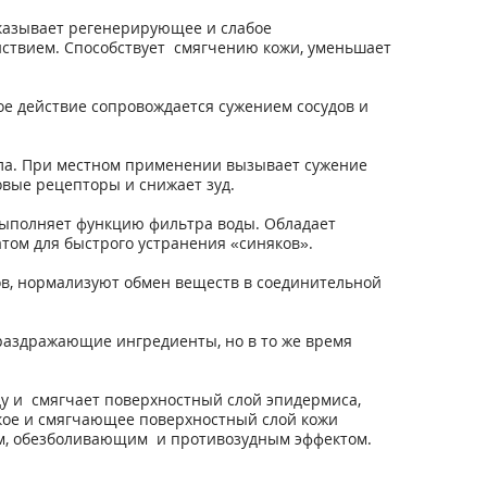
оказывает регенерирующее и слабое
йствием. Способствует смягчению кожи, уменьшает
е действие сопровождается сужением сосудов и
сла. При местном применении вызывает сужение
вые рецепторы и снижает зуд.
выполняет функцию фильтра воды. Обладает
ом для быстрого устранения «синяков».
ов, нормализуют обмен веществ в соединительной
раздражающие ингредиенты, но в то же время
ду и смягчает поверхностный слой эпидермиса,
ское и смягчающее поверхностный слой кожи
им, обезболивающим и противозудным эффектом.