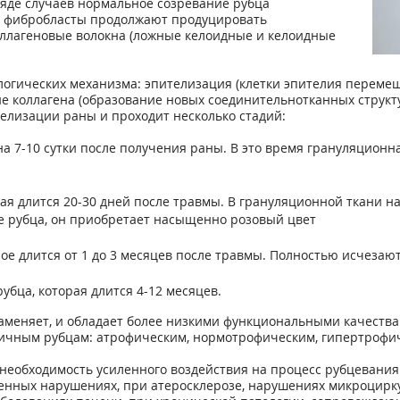
ряде случаев нормальное созревание рубца
 а фибробласты продолжают продуцировать
оллагеновые волокна (ложные келоидные и келоидные
огических механизма: эпителизация (клетки эпителия перемещ
е коллагена (образование новых соединительнотканных структу
телизации раны и проходит несколько стадий:
а 7-10 сутки после получения раны. В это время грануляционна
рая длится 20-30 дней после травмы. В грануляционной ткани 
е рубца, он приобретает насыщенно розовый цвет
рое длится от 1 до 3 месяцев после травмы. Полностью исчезаю
бца, которая длится 4-12 месяцев.
 заменяет, и обладает более низкими функциональными качеств
зличным рубцам: атрофическим, нормотрофическим, гипертрофи
необходимость усиленного воздействия на процесс рубцевания
менных нарушениях, при атеросклерозе, нарушениях микроцирку