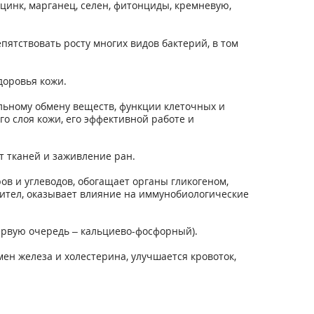
, цинк, марганец, селен, фитонциды, кремневую,
ятствовать росту многих видов бактерий, в том
доровья кожи.
альному обмену веществ, функции клеточных и
о слоя кожи, его эффективной работе и
 тканей и заживление ран.
в и углеводов, обогащает органы гликогеном,
тител, оказывает влияние на иммунобиологические
ервую очередь – кальциево-фосфорный).
мен железа и холестерина, улучшается кровоток,