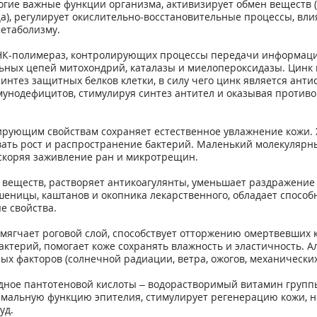
гие важные функции организма, активизирует обмен веществ (об
а), регулирует окислительно-восстановительные процессы, влия
етаболизму.
НК-полимераз, контролирующих процессы передачи информации
ьных цепей митохондрий, каталазы и миелопероксидазы. Цинк 
интез защитных белков клетки, в силу чего цинк является анти
унодефицитов, стимулируя синтез антител и оказывая противов
ирующим свойствам сохраняет естественное увлажнение кожи.
вать рост и распространение бактерий. Маленький молекулярны
 ускоряя заживление ран и микротрещин.
веществ, растворяет антикоагулянты, уменьшает раздражение 
шеницы, каштанов и окопника лекарственного, обладает способ
е свойства.
мягчает роговой слой, способствует отторжению омертвевших к
актерий, помогает коже сохранять влажность и эластичность. А
х факторов (солнечной радиации, ветра, ожогов, механических
дное пантотеновой кислоты – водорастворимый витамин группы 
рмальную функцию эпителия, стимулирует регенерацию кожи, 
уд.