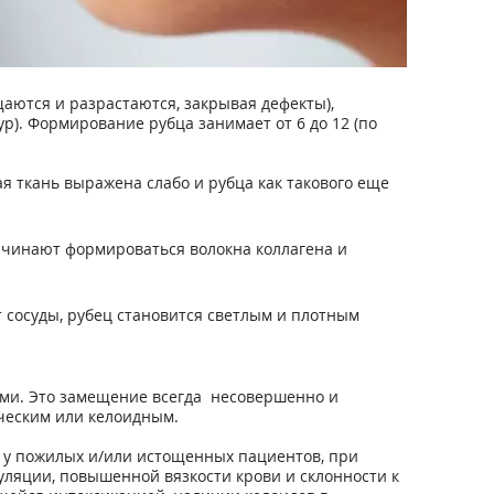
аются и разрастаются, закрывая дефекты),
р). Формирование рубца занимает от 6 до 12 (по
я ткань выражена слабо и рубца как такового еще
начинают формироваться волокна коллагена и
т сосуды, рубец становится светлым и плотным
ами. Это замещение всегда несовершенно и
ческим или келоидным.
 у пожилых и/или истощенных пациентов, при
ляции, повышенной вязкости крови и склонности к