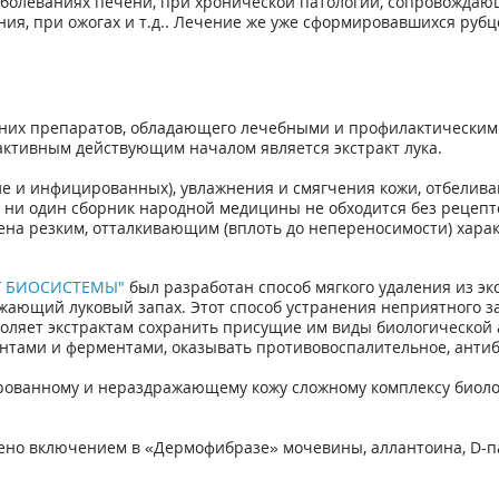
болеваниях печени, при хронической патологии, сопровождаю
я, при ожогах и т.д.. Лечение же уже сформировавшихся рубц
дних препаратов, обладающего лечебными и профилактически
 активным действующим началом является экстракт лука.
сле и инфицированных), увлажнения и смягчения кожи, отбелив
 ни один сборник народной медицины не обходится без рецепто
ена резким, отталкивающим (вплоть до непереносимости) хар
Г БИОСИСТЕМЫ"
был разработан способ мягкого удаления из эк
жающий луковый запах. Этот способ устранения неприятного з
оляет экстрактам сохранить присущие им виды биологической а
тами и ферментами, оказывать противовоспалительное, антиб
ированному и нераздражающему кожу сложному комплексу биол
но включением в «Дермофибразе» мочевины, аллантоина, D-пан