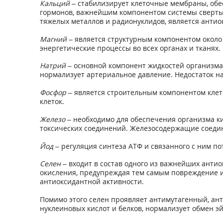
Кальций
– стабилизирует клеточные мембраны, обе
гормонов, важнейшим компонентом системы свертыв
тяжелых металлов и радионуклидов, является антио
Магний
– является структурным компонентом около 
энергетические процессы во всех органах и тканях.
Натрий
– основной компонент жидкостей организма
нормализует артериальное давление. Недостаток н
Фосфор
– является строительным компонентом клето
клеток.
Железо
– необходимо для обеспечения организма ки
токсических соединений. Железосодержащие соедин
Йод
– регуляция синтеза АТФ и связанного с ним п
Селен
– входит в состав одного из важнейших анти
окисления, предупреждая тем самым повреждение и
антиоксидантной активности.
Помимо этого селен проявляет антимутагенный, ан
нуклеиновых кислот и белков, нормализует обмен э