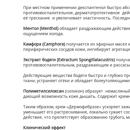
При местном применении декспантенол быстро абсо
противовоспалительное, дерматопротективное дейс
её трескание и увеличивает эластичность. Послед
Ментол (Menthol)
обладает раздражающим действием
ощущением холода.
Камфора (Camphora)
получается из эфирных масел к
периферических сосудов кожи, ингибирует агрегац
Экстракт бодяги (Extractum Spongillalacustris)
получа
противовоспалительным, раздражающим и рассасыв
Действующие вещества бодяги быстро и глубоко пр
ткани, устраняет отёки и обладает болеутоляющими
Полиметилсилоксан
(силикон) образует немасляный
дающий возможность коже дышать. Содержит крем
Таким образом, крем «Дермофибразе» ускоряет зажи
уменьшает его растрескивание, локально сужает со
действие, что препятствует образованию грубого,
Клинический эффект