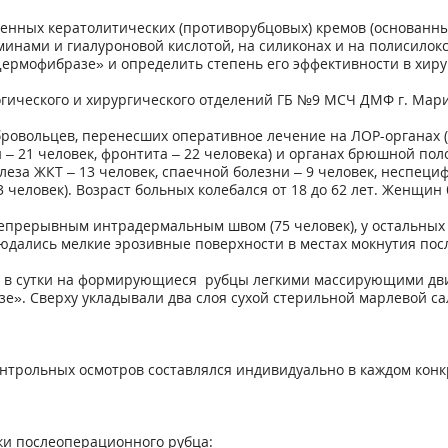
ных кератолитических (противорубцовых) кремов (основанных 
инами и гиалуроновой кислотой, на силиконах и на полисилокса
ермофибразе» и определить степень его эффективности в хиру
гического и хирургического отделений ГБ №9 МСЧ ДМФ г. Мари
ровольцев, перенесших оперативное лечение на ЛОР-органах (
– 21 человек, фронтита – 22 человека) и органах брюшной пол
еза ЖКТ – 13 человек, спаечной болезни – 9 человек, неспециф
человек). Возраст больных колебался от 18 до 62 лет. Женщин 
прерывным интрадермальным швом (75 человек), у остальных 
юдались мелкие эрозивные поверхности в местах мокнутия по
аза в сутки на формирующиеся рубцы легкими массирующими д
е». Сверху укладывали два слоя сухой стерильной марлевой с
контрольных осмотров составлялся индивидуально в каждом конк
и послеоперационного рубца: