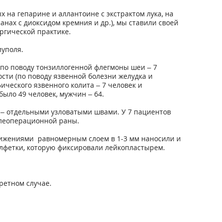
на гепарине и аллантоине с экстрактом лука, на
нах с диоксидом кремния и др.), мы ставили своей
ргической практике.
уполя.
по поводу тонзиллогенной флегмоны шеи – 7
ости (по поводу язвенной болезни желудка и
ического язвенного колита – 7 человек и
было 49 человек, мужчин – 64.
– отдельными узловатыми швами. У 7 пациентов
слеоперационной раны.
вижениями равномерным слоем в 1-3 мм наносили и
алфетки, которую фиксировали лейкопластырем.
ретном случае.