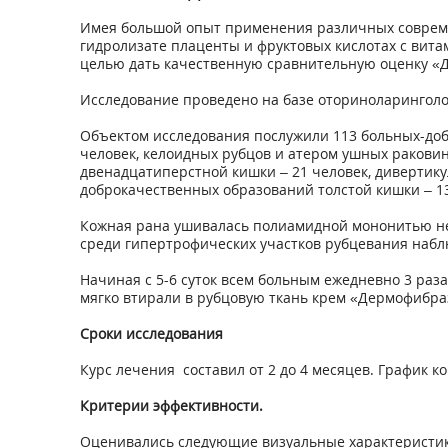
Имея большой опыт применения различных современ
гидролизате плаценты и фруктовых кислотах с витам
целью дать качественную сравнительную оценку «Д
Исследование проведено на базе оториноларинголо
Объектом исследования послужили 113 больных-доб
человек, келоидных рубцов и атером ушных раковин 
двенадцатиперстной кишки – 21 человек, дивертикул
доброкачественных образований толстой кишки – 13 
Кожная рана ушивалась полиамидной мононитью не
среди гипертрофических участков рубцевания набл
Начиная с 5-6 суток всем больным ежедневно 3 р
мягко втирали в рубцовую ткань крем «Дермофибраз
Сроки исследования
Курс лечения составил от 2 до 4 месяцев. График 
Критерии эффективности.
Оценивались следующие визуальные характеристик