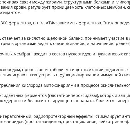
спечивая связи между жирами, структурными белками и гликоп
ания крови, регулирует проницаемость клеточных мембран, с
ксидантом.
300 ферментов, в т. ч. АТФ-зависимых ферментов. Этим опреде
, отвечает за кислотно-щелочной баланс, принимает участие 
атрия в организме ведет к обезвоживанию и нарушению рельеф
чных мембран, входит в состав нуклеотидов и нуклеиновых кис
слородом, процессов метаболизма и детоксикации эндогенных 
ения играют важную роль в функционировании иммунной систе
отребления кислорода митохондриями в процессе окислительно
оксидантных ферментов (глютатионпероксидазы), который защи
х ядерного и белоксинтезирующего аппарата. Является синерг
титератогенный, радиопротекторный эффекты, стимулирует ант
йкозаноидов (простагландинов, простациклинов, лейкотриенов).