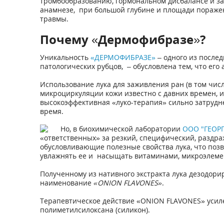
тромбообразованию, гормональном дисбалансе и за
анамнезе, при большой глубине и площади поражени
травмы.
Почему «Дермофибразе»?
Уникальность
«ДЕРМОФИБРАЗЕ»
– одного из после
патологических рубцов, – обусловлена тем, что его
Использование лука для заживления ран (в том чи
микроциркуляции кожи известно с давних времен, и
высокоэффективная «луко-терапия» сильно затрудн
время.
Но, в биохимической лаборатории
ООО "ГЕОР
«ответственных» за резкий, специфический, раздра
обусловливающие полезные свойства лука, что позв
увлажнять ее и насыщать витаминами, микроэлемен
Полученному из нативного экстракта лука дезодор
наименование
«ONION FLAVONES»
.
Терапевтическое действие «ONION FLAVONES» усиле
полиметилсилоксана (силикон).