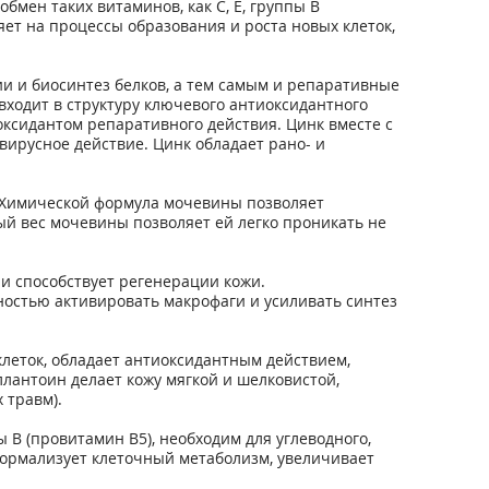
мен таких витаминов, как С, Е, группы В
ет на процессы образования и роста новых клеток,
 и биосинтез белков, а тем самым и репаративные
входит в структуру ключевого антиоксидантного
оксидантом репаративного действия. Цинк вместе с
ирусное действие. Цинк обладает рано- и
 Химической формула мочевины позволяет
й вес мочевины позволяет ей легко проникать не
и способствует регенерации кожи.
ностью активировать макрофаги и усиливать синтез
леток, обладает антиоксидантным действием,
ллантоин делает кожу мягкой и шелковистой,
 травм).
В (провитамин В5), необходим для углеводного,
нормализует клеточный метаболизм, увеличивает