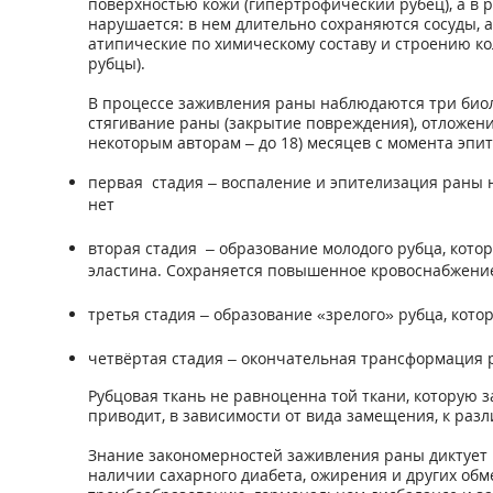
поверхностью кожи (гипертрофический рубец), а в 
нарушается: в нем длительно сохраняются сосуды,
атипические по химическому составу и строению к
рубцы).
В процессе заживления раны наблюдаются три биол
стягивание раны (закрытие повреждения), отложени
некоторым авторам – до 18) месяцев с момента эпи
первая стадия – воспаление и эпителизация раны н
нет
вторая стадия – образование молодого рубца, кото
эластина. Сохраняется повышенное кровоснабжени
третья стадия – образование «зрелого» рубца, кото
четвёртая стадия – окончательная трансформация ру
Рубцовая ткань не равноценна той ткани, которую
приводит, в зависимости от вида замещения, к ра
Знание закономерностей заживления раны диктует 
наличии сахарного диабета, ожирения и других об