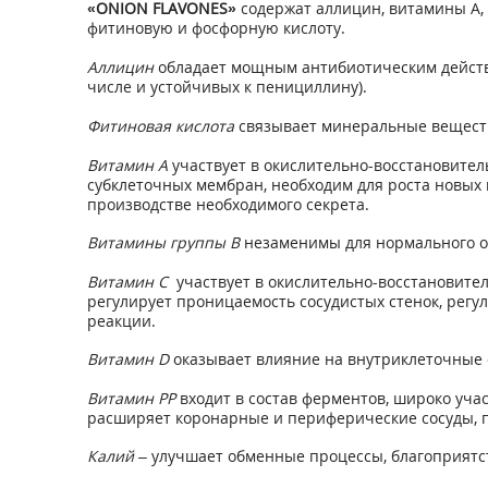
«ONION FLAVONES»
содержат аллицин, витамины А, В,
фитиновую и фосфорную кислоту.
Аллицин
обладает мощным антибиотическим действи
числе и устойчивых к пенициллину).
Фитиновая кислота
связывает минеральные веществ
Витамин А
участвует в окислительно-восстановител
субклеточных мембран, необходим для роста новых 
производстве необходимого секрета.
Витамины группы В
незаменимы для нормального об
Витамин С
участвует в окислительно-восстановител
регулирует проницаемость сосудистых стенок, регу
реакции.
Витамин D
оказывает влияние на внутриклеточные 
Витамин РР
входит в состав ферментов, широко учас
расширяет коронарные и периферические сосуды, 
Калий
– улучшает обменные процессы, благоприятст