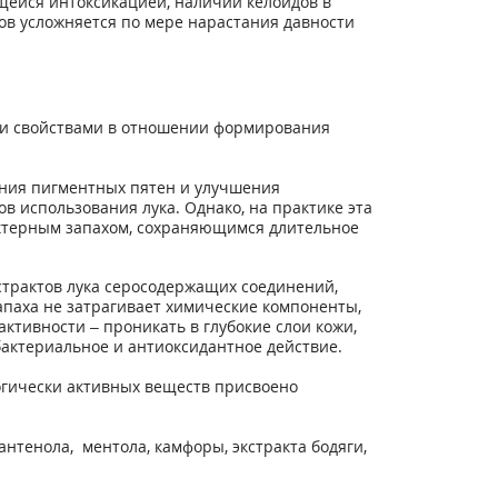
щейся интоксикацией, наличии келоидов в
ов усложняется по мере нарастания давности
ми свойствами в отношении формирования
ания пигментных пятен и улучшения
в использования лука. Однако, на практике эта
актерным запахом, сохраняющимся длительное
страктов лука серосодержащих соединений,
апаха не затрагивает химические компоненты,
ктивности – проникать в глубокие слои кожи,
актериальное и антиоксидантное действие.
огически активных веществ присвоено
тенола, ментола, камфоры, экстракта бодяги,