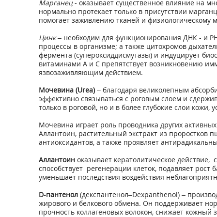
Марганец
- оказывает существенное влияние на мно
нормально протекает только в присутствии марганц
помогает заживлению тканей и физиологическому м
Цинк
– необходим для функционирования ДНК - и Р
процессы в организме; а также цитохромов дыхател
фермента (супероксиддисмутазы) и индуцирует биос
витаминами А и С препятствует возникновению имм
язвозаживляющим действием.
Мочевина (Urea)
– благодаря великолепным абсорб
эффективно связываться с роговым слоем и сдержи
только в роговой, но и в более глубокие слои кожи,
Мочевина играет роль проводника других активных 
Аллантоин, растительный экстракт из проростков п
антиоксидантов, а также проявляет антирадикальны
Аллантоин
оказывает кератолитическое действие, с
способствует регенерации клеток, подавляет рост б
уменьшает последствия воздействия неблагоприятны
D-пантенол
(декспантенол–Dexpanthenol) – произво
жирового и белкового обмена. Он поддерживает но
прочность коллагеновых волокон, снижает кожный з