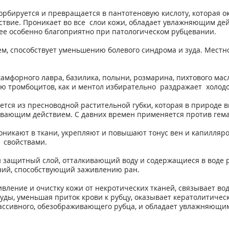
рбируется и превращается в пантотеновую кислоту, которая 
твие. Проникает во все слои кожи, обладает увлажняющим де
нее особенно благоприятно при патологическом рубцевании.
, способствует уменьшению болевого синдрома и зуда. Местно
амфорного лавра, базилика, полыни, розмарина, пихтового ма
ию тромбоцитов, как и ментол избирательно раздражает холодо
ется из пресноводной растительной губки, которая в природе 
ающим действием. С давних времен применяется против гемат
оникают в ткани, укрепляют и повышают тонус вен и капилляр
 свойствами.
 защитный слой, отталкивающий воду и содержащиеся в воде 
ний, способствующий заживлению ран.
вление и очистку кожи от некротических тканей, связывает во
суды, уменьшая приток крови к рубцу, оказывает кератолитиче
 массивного, обезображивающего рубца, и обладает увлажняющ