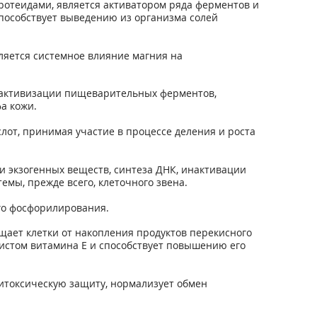
ротеидами, является активатором ряда ферментов и
пособствует выведению из организма солей
ляется системное влияние магния на
в активизации пищеварительных ферментов,
а кожи.
лот, принимая участие в процессе деления и роста
и экзогенных веществ, синтеза ДНК, инактивации
мы, прежде всего, клеточного звена.
го фосфорилирования.
щает клетки от накопления продуктов перекисного
истом витамина Е и способствует повышению его
итоксическую защиту, нормализует обмен