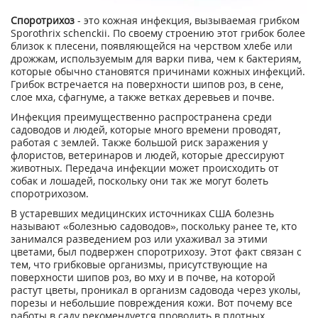
Споротрихоз
- это кожная инфекция, вызываемая грибком
Sporothrix schenckii. По своему строению этот грибок более
близок к плесени, появляющейся на черством хлебе или
дрожжам, используемым для варки пива, чем к бактериям,
которые обычно становятся причинами кожных инфекций.
Грибок встречается на поверхности шипов роз, в сене,
слое мха, сфагнуме, а также ветках деревьев и почве.
Инфекция преимущественно распространена среди
садоводов и людей, которые много времени проводят,
работая с землей. Также большой риск заражения у
флористов, ветеринаров и людей, которые дрессируют
животных. Передача инфекции может происходить от
собак и лошадей, поскольку они так же могут болеть
споротрихозом.
В устаревших медицинских источниках США болезнь
называют «болезнью садоводов», поскольку ранее те, кто
занимался разведением роз или ухаживал за этими
цветами, был подвержен споротрихозу. Этот факт связан с
тем, что грибковые организмы, присутствующие на
поверхности шипов роз, во мху и в почве, на которой
растут цветы, проникал в организм садовода через уколы,
порезы и небольшие повреждения кожи. Вот почему все
работы в саду рекомендуется проводить в плотных