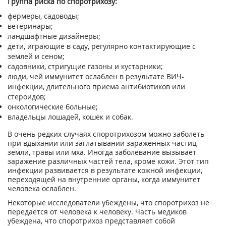
Группа риска по споротрихозу:
фермеры, садоводы;
ветеринары;
ландшафтные дизайнеры;
дети, играющие в саду, регулярно контактирующие с
землей и сеном;
садовники, стригущие газоны и кустарники;
люди, чей иммунитет ослаблен в результате ВИЧ-
инфекции, длительного приема антибиотиков или
стероидов;
онкологические больные;
владельцы лошадей, кошек и собак.
В очень редких случаях споротрихозом можно заболеть
при вдыхании или заглатывании зараженных частиц
земли, травы или мха. Иногда заболевание вызывает
заражение различных частей тела, кроме кожи. Этот тип
инфекции развивается в результате кожной инфекции,
переходящей на внутренние органы, когда иммунитет
человека ослаблен.
Некоторые исследователи убеждены, что споротрихоз не
передается от человека к человеку. Часть медиков
убеждена, что споротрихоз представляет собой