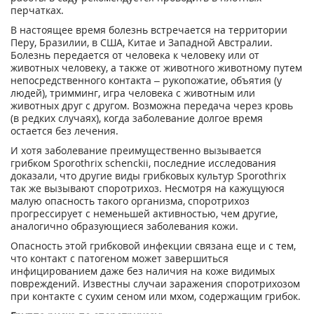
перчатках.
В настоящее время болезнь встречается на территории
Перу, Бразилии, в США, Китае и Западной Австралии.
Болезнь передается от человека к человеку или от
животных человеку, а также от животного животному путем
непосредственного контакта – рукопожатие, объятия (у
людей), тримминг, игра человека с животным или
животных друг с другом. Возможна передача через кровь
(в редких случаях), когда заболевание долгое время
остается без лечения.
И хотя заболевание преимущественно вызывается
грибком Sporothrix schenckii, последние исследования
доказали, что другие виды грибковых культур Sporothrix
так же вызывают споротрихоз. Несмотря на кажущуюся
малую опасность такого организма, споротрихоз
прогрессирует с неменьшей активностью, чем другие,
аналогично образующиеся заболевания кожи.
Опасность этой грибковой инфекции связана еще и с тем,
что контакт с патогеном может завершиться
инфицированием даже без наличия на коже видимых
повреждений. Известны случаи заражения споротрихозом
при контакте с сухим сеном или мхом, содержащим грибок.