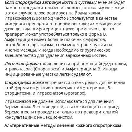
Если споротрихоз затронул кости и суставы,
лечение будет
намного продолжительнее и сложнее, поскольку инфекция
в этом случае плохо реагирует на йодид калия.
Итраконазол (Sporanox) часто используется в качестве
исходного препарата в течение нескольких месяцев или
даже до года. Амфотерицин также применяют, но этот
препарат может употребляться только в форме В.
Амфотерицин имеет больше побочных эффектов,
потребность организма в нем может растянуться на
многие месяцы. Иногда необходимо хирургическое
вмешательство для удаления зараженных костей.
Легочная форма
так же лечится при помощи йодида калия,
итраконазола (Споранокса) и Амфотерицина В. Иногда
инфицированные участки легких удаляют.
Споротрихоз мозга
встречается очень редко. Для лечения
этой формы инфекции применяют Амфотерицин, 5-
фторцитозин и Итраконазол (Sporanox).
Итраконазол не должен использоваться для лечения
беременных. Лечение детей, а также женщин в период
беременности проводится только по предварительной
консультации с инфекционистом.
Альтернативные методы лечения кожного споротрихоза: