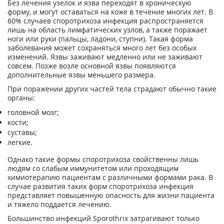
Без лечения узелок и язва переходят в хроническую
форму, и могут оставаться на коже в течение многих лет. В
60% случаев споротрихоза инфекция распространяется
лишь на область лимфатических узлов, а также поражает
ноги или руки (пальцы, ладони, ступни). Такая форма
заболевания может сохраняться много лет без особых
изменений. Язвы заживают медленно или не заживают
совсем. Позже возле основной язвы появляются
дополнительные язвы меньшего размера.
При поражении других частей тела страдают обычно такие
органы:
головной мозг;
кости;
суставы;
легкие.
Однако такие формы споротрихоза свойственны лишь
людям со слабым иммунитетом или проходящим
химиотерапию пациентам с различными формами рака. В
случае развития таких форм споротрихоза инфекция
представляет повышенную опасность для жизни пациента
и тяжело поддается лечению.
Большинство инфекций Sporothrix затрагивают только