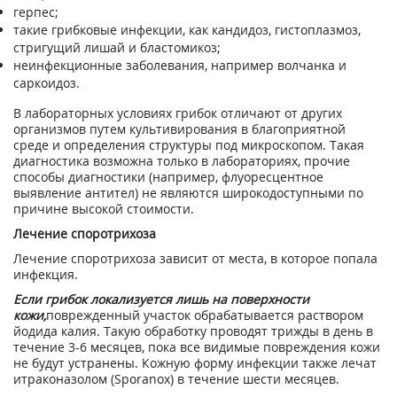
герпес;
такие грибковые инфекции, как кандидоз, гистоплазмоз,
стригущий лишай и бластомикоз;
неинфекционные заболевания, например волчанка и
саркоидоз.
В лабораторных условиях грибок отличают от других
организмов путем культивирования в благоприятной
среде и определения структуры под микроскопом. Такая
диагностика возможна только в лабораториях, прочие
способы диагностики (например, флуоресцентное
выявление антител) не являются широкодоступными по
причине высокой стоимости.
Лечение споротрихоза
Лечение споротрихоза зависит от места, в которое попала
инфекция.
Если грибок локализуется лишь на поверхности
кожи,
поврежденный участок обрабатывается раствором
йодида калия. Такую обработку проводят трижды в день в
течение 3-6 месяцев, пока все видимые повреждения кожи
не будут устранены. Кожную форму инфекции также лечат
итраконазолом (Sporanox) в течение шести месяцев.