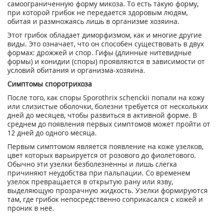
самоограниченную форму микоза. То есть такую форму,
при которой грибок не передается здоровым людям,
обитая и размножаясь лишь в организме хозяина.
Этот грибок обладает диморфизмом, как и многие другие
виды. Это означает, что он способен существовать в двух
формах: дрожжей и спор. Гифы (длинные нитевидные
формы) и конидии (споры) проявляются в зависимости от
условий обитания и организма-хозяина.
Симптомы споротрихоза
После того, как споры Sporothrix schenckii попали на кожу
или слизистые оболочки, болезни требуется от нескольких
дней до месяцев, чтобы развиться в активной форме. В
среднем до появления первых симптомов может пройти от
12 дней до одного месяца.
Первым симптомом является появление на коже узелков,
цвет которых варьируется от розового до фиолетового.
Обычно эти узелки безболезненны и лишь слегка
причиняют неудобства при пальпации. Со временем
узелок превращается в открытую рану или язву,
выделяющую прозрачную жидкость. Узелки формируются
там, где грибок непосредственно соприкасался с кожей и
проник в неё.