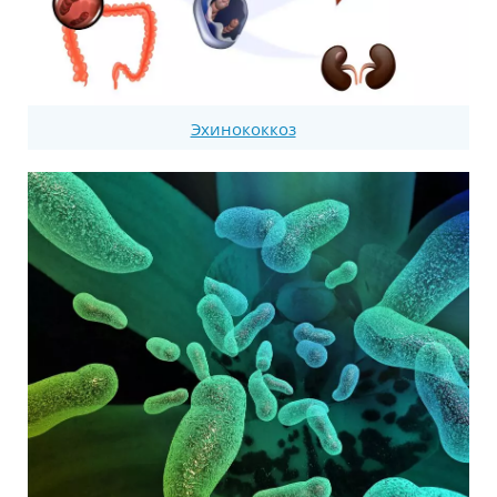
Эхинококкоз