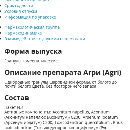
Срок годности
Условия отпуска
Информация по упаковке
Фармакологическая группа
Фармакодинамика
Взаимодействие с другими веществами
Форма выпуска
Гранулы гомеопатические.
Описание препарата Агри (Agri)
Однородные гранулы шаровидной формы, от белого до
почти белого цвета, без постороннего запаха.
Состав
Пакет №1
Активные компоненты: Aconitum napellus, Aconitum
(Аконитум напеллюс (Аконитум)) С200; Arsenum iodatum
(Арсенум иодатум) С200; Toxicodendron quercifolium , Rhus
toxicodendron (Токсикодендрон кверцифолиум (Рус