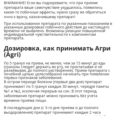
ВНИМАНИЕ! Если вы подозреваете, что при приеме
препарата ваше самочувствие ухудшилось, появились
какие-то побочные эффекты, нужно сразу же обратиться
очно к врачу, назначившему препарат!
При использовании препарата по указанным показаниям в
указанных дозировках побочного действия до настоящего
времени не выявлено. Возможны реакции повышенной
индивидуальной чувствительности к компонентам
препарата.
Дозировка, как принимать Агри
(Agri)
По 5 гранул на прием, не менее, чем за 15 минут до еды
(гранулы следует держать во рту, не проглатывая и не
разжевывая, до полного растворения). Прием препарата с
лечебной целью целесообразно начинать при появлении
первых признаков заболевания.
В остром периоде болезни (первые два дня) препарат
принимают по 5 гранул каждые 30 минут, чередуя пакеты
№1 и №2, исключая перерыв на сон. В этот период
заболевания препарат можно принимать без учёта
времени приёма пищи.
В последующие дни (с 3-го дня приема и до полного
выздоровления) препарат принимают каждые 2 часа