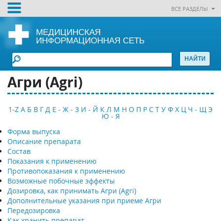
ВСЕ РАЗДЕЛЫ
МЕДИЦИНСКАЯ
ИНФОРМАЦИОННАЯ СЕТЬ
Агри (Agri)
1-Z
А
Б
В
Г
Д
Е - Ж - З
И - Й
К
Л
М
Н
О
П
Р
С
Т
У
Ф
Х
Ц
Ч - Щ
Э
Ю - Я
Форма выпуска
Описание препарата
Состав
Показания к применению
Противопоказания к применению
Возможные побочные эффекты
Дозировка, как принимать Агри (Agri)
Дополнительные указания при приеме Агри
Передозировка
Как хранить препарат