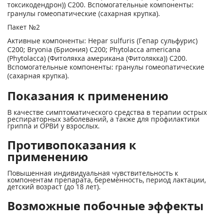
токсикодендрон)) С200. Вспомогательные компоненты:
гранулы гомеопатические (сахарная крупка).
Пакет №2
Активные компоненты: Hepar sulfuris (Гепар сульфурис)
С200; Bryonia (Бриония) С200; Phytolacca americana
(Phytolacca) (Фитолякка американа (Фитолякка)) С200.
Вспомогательные компоненты: гранулы гомеопатические
(сахарная крупка).
Показания к применению
В качестве симптоматического средства в терапии острых
респираторных заболеваний, а также для профилактики
гриппа и ОРВИ у взрослых.
Противопоказания к
применению
Повышенная индивидуальная чувствительность к
компонентам препарата, беременность, период лактации,
детский возраст (до 18 лет).
Возможные побочные эффекты