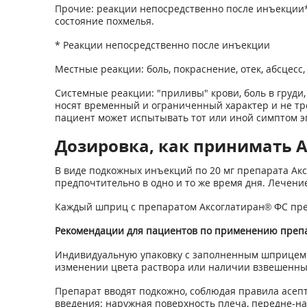
Прочие: реакции непосредственно после инъекции*,
состояние похмелья.
* Реакции непосредственно после инъекции
Местные реакции: боль, покраснение, отек, абсцесс,
Системные реакции: "приливы" крови, боль в груди
носят временный и ограниченный характер и не тре
пациент может испытывать тот или иной симптом э
Дозировка, как принимать Ак
В виде подкожных инъекций по 20 мг препарата Ак
предпочтительно в одно и то же время дня. Лечен
Каждый шприц с препаратом Аксоглатиран® ФС пре
Рекомендации для пациентов по применению преп
Индивидуальную упаковку с заполненным шприцем п
изменении цвета раствора или наличии взвешенных
Препарат вводят подкожно, соблюдая правила асепт
введения: наружная поверхность плеча, передне-нар