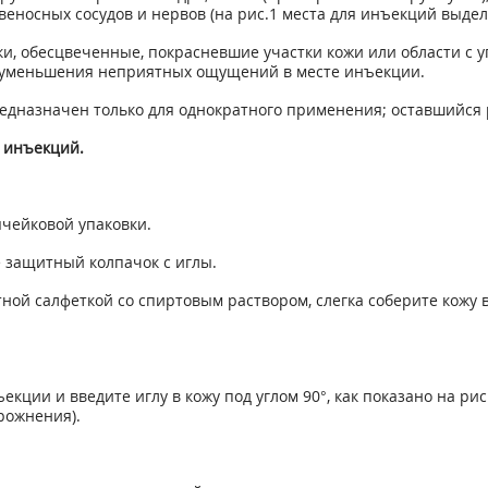
еносных сосудов и нервов (на рис.1 места для инъекций выде
и, обесцвеченные, покрасневшие участки кожи или области с у
 уменьшения неприятных ощущений в месте инъекции.
дназначен только для однократного применения; оставшийся 
 инъекций.
ячейковой упаковки.
е защитный колпачок с иглы.
ной салфеткой со спиртовым раствором, слегка соберите кожу 
кции и введите иглу в кожу под углом 90°, как показано на ри
рожнения).