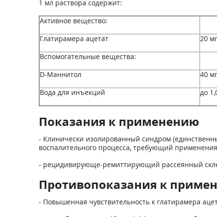
1 мл раствора содержит:
Активное вещество:
Глатирамера ацетат
20 м
Вспомогательные вещества:
D-Маннитол
40 м
Вода для инъекций
до 1,
Показания к применению
- Клинически изолированный синдром (единственн
воспалительного процесса, требующий применения 
- рецидивирующе-ремиттирующий рассеянный склер
Противопоказания к приме
- Повышенная чувствительность к глатирамера ацет