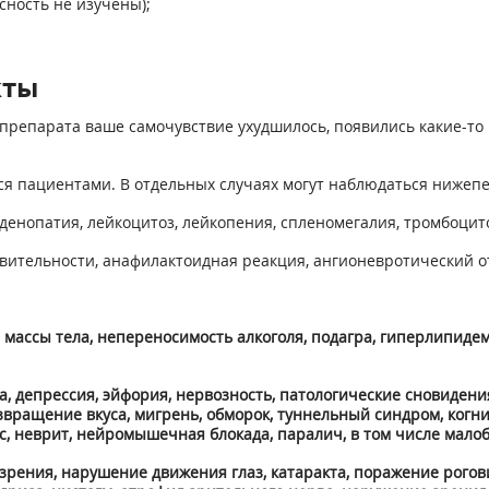
асность не изучены);
кты
препарата ваше самочувствие ухудшилось, появились какие-то 
ся пациентами. В отдельных случаях могут наблюдаться ниже
денопатия, лейкоцитоз, лейкопения, спленомегалия, тромбоци
вительности, анафилактоидная реакция, ангионевротический о
 массы тела, непереносимость алкоголя, подагра, гиперлипид
а, депрессия, эйфория, нервозность, патологические сновидени
вращение вкуса, мигрень, обморок, туннельный синдром, когни
, неврит, нейромышечная блокада, паралич, в том числе малоб
зрения, нарушение движения глаз, катаракта, поражение рогов