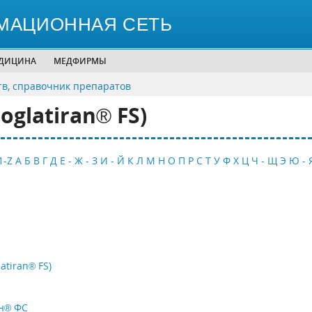
МАЦИОННАЯ СЕТЬ
ЕДИЦИНА
МЕДФИРМЫ
тв, справочник препаратов
glatiran® FS)
1-Z
А
Б
В
Г
Д
Е - Ж - З
И - Й
К
Л
М
Н
О
П
Р
С
Т
У
Ф
Х
Ц
Ч - Щ
Э
Ю - 
tiran® FS)
н® ФС