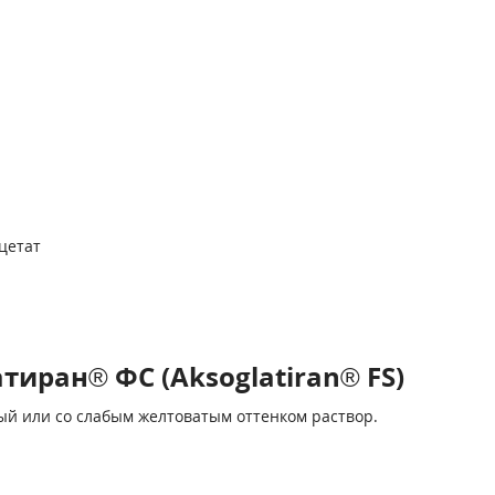
цетат
иран® ФС (Aksoglatiran® FS)
й или со слабым желтоватым оттенком раствор.