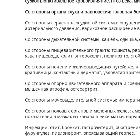
субконъюнктивальное кровоизлияние, птоз века, ми
Со стороны органа слуха и равновесия: головная бо
Со стороны сердечно-сосудистой системы: ощущени
артериального давления, варикозное расширение в
Со стороны дыхательной системы: кашель, одышка, 
Со стороны пищеварительного тракта: тошнота, рвот
язва пищевода, колит, энтероколит, полипоз толст
Со стороны печени и желчевыводящих путей: желчно
крапивница, контактный дерматит, узловатая эритем
Со стороны опорно-двигательного аппарата и соедини
мышечная атрофия, остеоартрит.
Со стороны мочевыделительной системы: императив
Со стороны половых органов и молочных желез: аме
показателей в мазках из канала шейки матки, нару
Инфекции: отит, бронхит, гастроэнтерит, обострени
фурункулез, пиелонефрит, опоясывающий герпес.