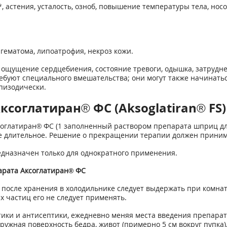
 астения, усталость, озноб, повышение температуры тела, нос
 гематома, липоатрофия, некроз кожи.
, ощущение сердцебиения, состояние тревоги, одышка, затруд
буют специального вмешательства; они могут также начинаться
пизодически.
соглатиран® ФС (Aksoglatiran® FS)
соглатиран® ФС (1 заполненный раствором препарата шприц для
ие длительное. Решение о прекращении терапии должен прини
дназначен только для однократного применения.
арата Аксоглатиран® ФС
осле хранения в холодильнике следует выдержать при комнат
 частиц его не следует применять.
ики и антисептики, ежедневно меняя места введения препарат
ужная поверхность бедра, живот (примерно 5 см вокруг пупка), 