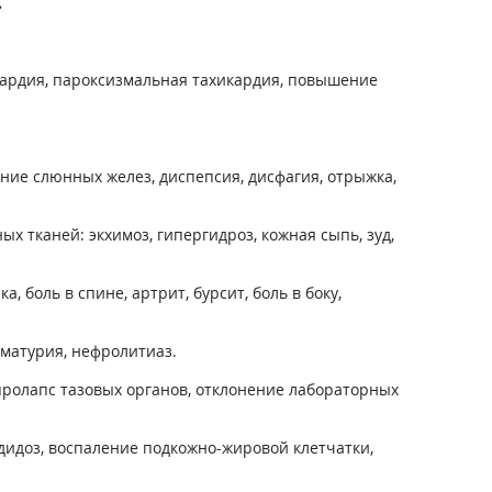
.
кардия, пароксизмальная тахикардия, повышение
.
ение слюнных желез, диспепсия, дисфагия, отрыжка,
 тканей: экхимоз, гипергидроз, кожная сыпь, зуд,
 боль в спине, артрит, бурсит, боль в боку,
матурия, нефролитиаз.
пролапс тазовых органов, отклонение лабораторных
ндидоз, воспаление подкожно-жировой клетчатки,