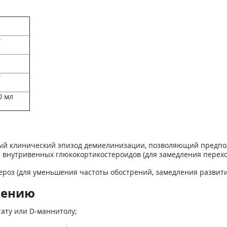
г
г
0 мл
ый клинический эпизод демиелинизации, позволяющий предпо
внутривенных глюкокортикостероидов (для замедления перехо
оз (для уменьшения частоты обострений, замедления развит
нению
ату или D-маннитолу;