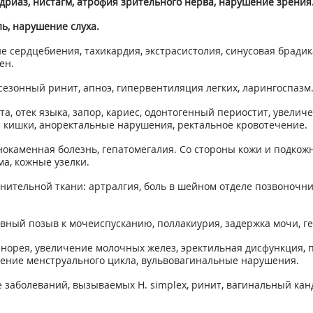
дриаз, нистагм, атрофия зрительного нерва, нарушение зрения
ль, нарушение слуха.
е сердцебиения, тахикардия, экстрасистолия, синусовая бради
ен.
сезонный ринит, апноэ, гипервентиляция легких, ларингоспазм
а, отек языка, запор, кариес, одонтогенный периостит, увелич
ой кишки, аноректальные нарушения, ректальное кровотечение.
каменная болезнь, гепатомегалия. Со стороны кожи и подкожных
а, кожные узелки.
тельной ткани: артралгия, боль в шейном отделе позвоночника,
ный позыв к мочеиспусканию, поллакиурия, задержка мочи, ге
норея, увеличение молочных желез, эректильная дисфункция, 
шение менструального цикла, вульвовагинальные нарушения.
е заболеваний, вызываемых Н. simplex, ринит, вагинальный ка