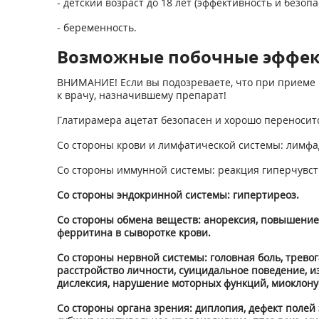
- детский возраст до 18 лет (эффективность и безоп
- беременность.
Возможные побочные эффе
ВНИМАНИЕ! Если вы подозреваете, что при приеме 
к врачу, назначившему препарат!
Глатирамера ацетат безопасен и хорошо переносит
Со стороны крови и лимфатической системы: лимфа
Со стороны иммунной системы: реакция гиперчувст
Со стороны эндокринной системы: гипертиреоз.
Со стороны обмена веществ: анорексия, повышение
ферритина в сыворотке крови.
Со стороны нервной системы: головная боль, тревог
расстройство личности, суицидальное поведение, из
дислексия, нарушение моторных функций, миоклонус
Со стороны органа зрения: диплопия, дефект полей 