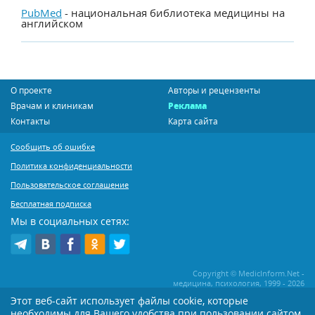
PubMed
- национальная библиотека медицины на
английском
О проекте
Авторы и рецензенты
Врачам и клиникам
Реклама
Контакты
Карта сайта
Сообщить об ошибке
Политика конфиденциальности
Пользовательское соглашение
Бесплатная подписка
Мы в социальных сетях:
Copyright © MedicInform.Net -
медицина, психология, 1999 - 2026
Этот веб-сайт использует файлы cookie, которые
необходимы для Вашего удобства при пользовании сайтом
Копирование или иное распространение статей нашего сайта строго