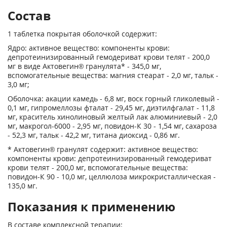
Состав
1 таблетка покрытая оболочкой содержит:
Ядро: активное вещество: компоненты крови:
депротеинизированный гемодериват крови телят - 200,0
мг в виде Актовегин® гранулята* - 345,0 мг,
вспомогательные вещества: магния стеарат - 2,0 мг, тальк -
3,0 мг;
Оболочка: акации камедь - 6,8 мг, воск горный гликолевый -
0,1 мг, гипромеллозы фталат - 29,45 мг, диэтилфгалат - 11,8
мг, краситель хинолиновый желтый лак алюминиевый - 2,0
мг, макрогол-6000 - 2,95 мг, повидон-К 30 - 1,54 мг, сахароза
- 52,3 мг, тальк - 42,2 мг, титана диоксид - 0,86 мг.
* Актовегин® гранулят содержит: активное вещество:
компоненты крови: депротеинизированный гемодериват
крови телят - 200,0 мг, вспомогательные вещества:
повидон-К 90 - 10,0 мг, целлюлоза микрокристаллическая -
135,0 мг.
Показания к применению
В составе комплексной терапии: