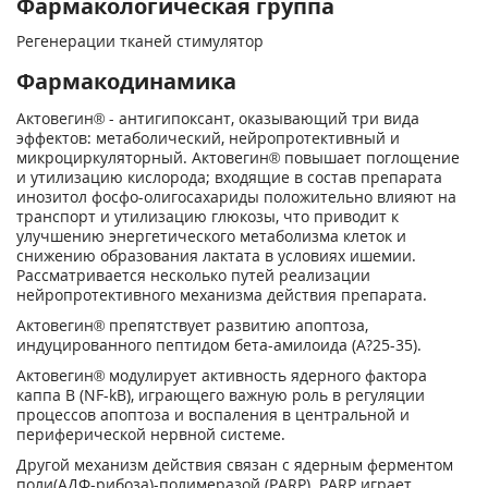
Фармакологическая группа
Регенерации тканей стимулятор
Фармакодинамика
Актовегин® - антигипоксант, оказывающий три вида
эффектов: метаболический, нейропротективный и
микроциркуляторный. Актовегин® повышает поглощение
и утилизацию кислорода; входящие в состав препарата
инозитол фосфо-олигосахариды положительно влияют на
транспорт и утилизацию глюкозы, что приводит к
улучшению энергетического метаболизма клеток и
снижению образования лактата в условиях ишемии.
Рассматривается несколько путей реализации
нейропротективного механизма действия препарата.
Актовегин® препятствует развитию апоптоза,
индуцированного пептидом бета-амилоида (А?25-35).
Актовегин® модулирует активность ядерного фактора
каппа В (NF-kB), играющего важную роль в регуляции
процессов апоптоза и воспаления в центральной и
периферической нервной системе.
Другой механизм действия связан с ядерным ферментом
поли(АДФ-рибоза)-полимеразой (PARP). PARP играет