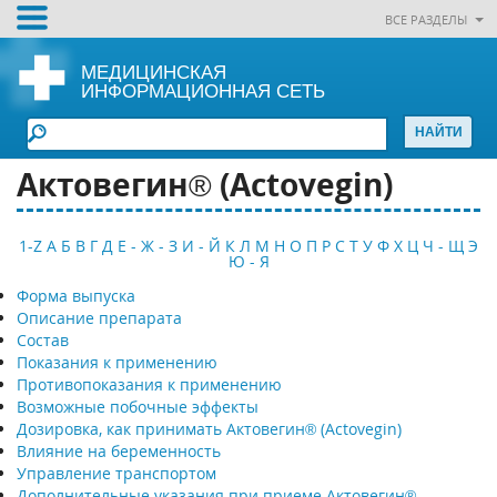
ВСЕ РАЗДЕЛЫ
МЕДИЦИНСКАЯ
ИНФОРМАЦИОННАЯ СЕТЬ
Актовегин® (Actovegin)
1-Z
А
Б
В
Г
Д
Е - Ж - З
И - Й
К
Л
М
Н
О
П
Р
С
Т
У
Ф
Х
Ц
Ч - Щ
Э
Ю - Я
Форма выпуска
Описание препарата
Состав
Показания к применению
Противопоказания к применению
Возможные побочные эффекты
Дозировка, как принимать Актовегин® (Actovegin)
Влияние на беременность
Управление транспортом
Дополнительные указания при приеме Актовегин®