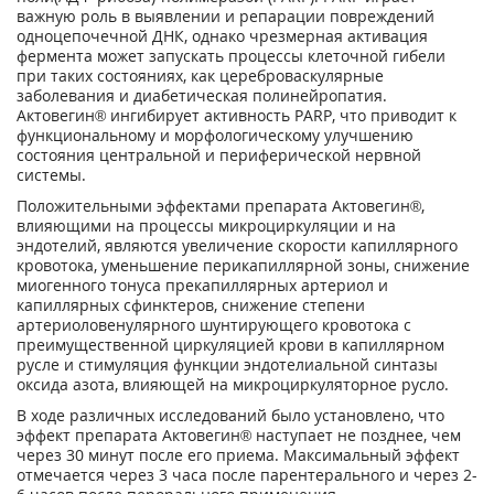
важную роль в выявлении и репарации повреждений
одноцепочечной ДНК, однако чрезмерная активация
фермента может запускать процессы клеточной гибели
при таких состояниях, как цереброваскулярные
заболевания и диабетическая полинейропатия.
Актовегин® ингибирует активность PARP, что приводит к
функциональному и морфологическому улучшению
состояния центральной и периферической нервной
системы.
Положительными эффектами препарата Актовегин®,
влияющими на процессы микроциркуляции и на
эндотелий, являются увеличение скорости капиллярного
кровотока, уменьшение перикапиллярной зоны, снижение
миогенного тонуса прекапиллярных артериол и
капиллярных сфинктеров, снижение степени
артериоловенулярного шунтирующего кровотока с
преимущественной циркуляцией крови в капиллярном
русле и стимуляция функции эндотелиальной синтазы
оксида азота, влияющей на микроциркуляторное русло.
В ходе различных исследований было установлено, что
эффект препарата Актовегин® наступает не позднее, чем
через 30 минут после его приема. Максимальный эффект
отмечается через 3 часа после парентерального и через 2-