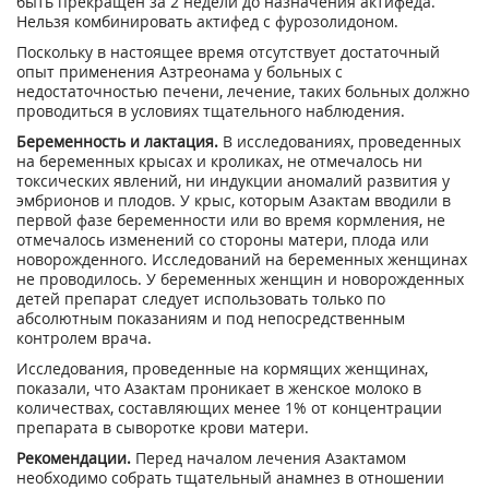
быть прекращен за 2 недели до назначения актифеда.
Нельзя комбинировать актифед с фурозолидоном.
Поскольку в настоящее время отсутствует достаточный
опыт применения Азтреонама у больных с
недостаточностью печени, лечение, таких больных должно
проводиться в условиях тщательного наблюдения.
Беременность и лактация.
В исследованиях, проведенных
на беременных крысах и кроликах, не отмечалось ни
токсических явлений, ни индукции аномалий развития у
эмбрионов и плодов. У крыс, которым Азактам вводили в
первой фазе беременности или во время кормления, не
отмечалось изменений со стороны матери, плода или
новорожденного. Исследований на беременных женщинах
не проводилось. У беременных женщин и новорожденных
детей препарат следует использовать только по
абсолютным показаниям и под непосредственным
контролем врача.
Исследования, проведенные на кормящих женщинах,
показали, что Азактам проникает в женское молоко в
количествах, составляющих менее 1% от концентрации
препарата в сыворотке крови матери.
Рекомендации.
Перед началом лечения Азактамом
необходимо собрать тщательный анамнез в отношении