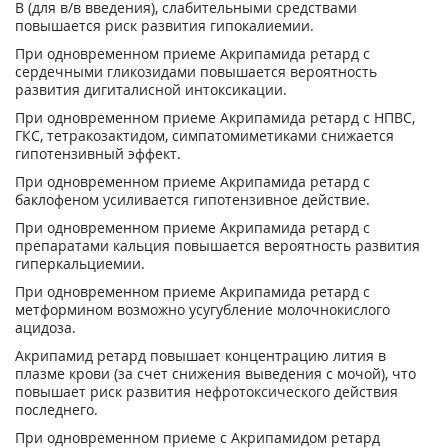
В (для в/в введения), слабительными средствами
повышается риск развития гипокалиемии.
При одновременном приеме Акрипамида ретард с
сердечными гликозидами повышается вероятность
развития дигиталисной интоксикации.
При одновременном приеме Акрипамида ретард с НПВС,
ГКС, тетракозактидом, симпатомиметиками снижается
гипотензивный эффект.
При одновременном приеме Акрипамида ретард с
баклофеном усиливается гипотензивное действие.
При одновременном приеме Акрипамида ретард с
препаратами кальция повышается вероятность развития
гиперкальциемии.
При одновременном приеме Акрипамида ретард с
метформином возможно усугубление молочнокислого
ацидоза.
Акрипамид ретард повышает концентрацию лития в
плазме крови (за счет снижения выведения с мочой), что
повышает риск развития нефротоксического действия
последнего.
При одновременном приеме с Акрипамидом ретард