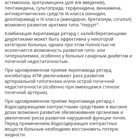
астемизола, эритромицина (для в/в введения),
пентамидина, сультоприда, терфенадина, винкамина,
антиаритмических средств IA класса (хинидин,
дизопирамид) и III класса (амиодарон, бретилиум, соталол)
возможно развитие аритмии типа "пируэт".
Комбинация Акрипамида ретард с калийсберегающими
диуретиками может быть эффективна у некоторой
категории больных, однако при этом полностью не
исключается возможность развития гипо- или
гиперкалиемии, особенно у больных сахарным диабетом и
почечной недостаточностью.
При одновременном приеме Акрипамида ретард
ингибиторы АПФ увеличивают риск развития
артериальной гипотензии и/или острой почечной
недостаточности (особенно при имеющемся стенозе
почечной артерии).
При одновременном приеме Акрипамида ретард с
йодосодержащими контрастными средствами в высоких
дозах возможно развитие обезвоживания организма и
увеличение риска развития нарушений функции почек.
Перед применением йодосодержащих контрастных
веществ больным необходимо восстановить потерю
жидкости.