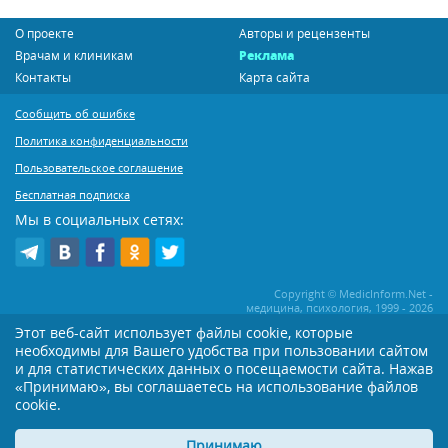
О проекте
Авторы и рецензенты
Врачам и клиникам
Реклама
Контакты
Карта сайта
Сообщить об ошибке
Политика конфиденциальности
Пользовательское соглашение
Бесплатная подписка
Мы в социальных сетях:
Copyright © MedicInform.Net -
медицина, психология, 1999 - 2026
Этот веб-сайт использует файлы cookie, которые
необходимы для Вашего удобства при пользовании сайтом
Копирование или иное распространение статей нашего сайта строго
воспрещается. Копирование раздела "Новости" допускается при наличии
и для статистических данных о посещаемости сайта. Нажав
активной открытой для поисковиков ссылки на MedicInform.Net
«Принимаю», вы соглашаетесь на использование файлов
Материалы на сайте представлены в справочных целях. Редакция не всегда
cookie.
разделяет мнение авторов опубликованных материалов. Перед
применением тех или иных рекомендаций настоятельно рекомендуется
Принимаю
посоветоваться с Вашим лечащим врачом!