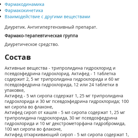
Фармакодинамика
Фармакокинетика
Взаимодействие с другими веществами
Диуретик. Антигипертензивный препарат.
Фармако-терапевтическая группа
Диуретическое средство.
Состав
Активные вещества - трипролидина гидрохлорид и
псевдоэфедрина гидрохлорид. Актифед - 1 таблетка
содержит 2, 5 мг трипролидина гидрохлорида и 60 мг
псевдоэфедрина гидрохлорида, 12 или 24 таблетки в
упаковке,
Актифед - 5 мл сиропа содержат 1, 25 мг трипролидина
гидрохлорида и 30 мг псевдоэфедрина гидрохлорида; 100
мл сиропа во флаконе,
Актифед сироп от кашля - 5 мл сиропа содержат 1, 25 мг
трипролидина гидрохлорида, 30 мг псевдоэфедрина
гидрохлорида и 10 мг декстрометорфана гидробромида,
100 мл сиропа во флаконе,
Актифед отхаркивающий сироп - 5 мл сиропа содержат 1,