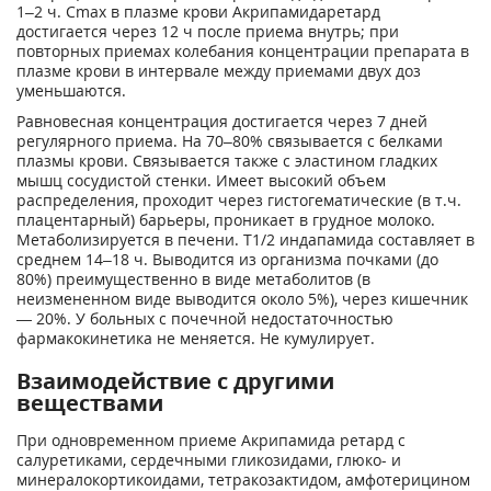
1–2 ч. C
max
в плазме крови Акрипамида
ретард
достигается через 12 ч после приема внутрь; при
повторных приемах колебания концентрации препарата в
плазме крови в интервале между приемами двух доз
уменьшаются.
Равновесная концентрация достигается через 7 дней
регулярного приема. На 70–80% связывается с белками
плазмы крови. Связывается также с эластином гладких
мышц сосудистой стенки. Имеет высокий объем
распределения, проходит через гистогематические (в т.ч.
плацентарный) барьеры, проникает в грудное молоко.
Метаболизируется в печени. T
1/2
индапамида составляет в
среднем 14–18 ч. Выводится из организма почками (до
80%) преимущественно в виде метаболитов (в
неизмененном виде выводится около 5%), через кишечник
— 20%. У больных с почечной недостаточностью
фармакокинетика не меняется. Не кумулирует.
Взаимодействие с другими
веществами
При одновременном приеме Акрипамида ретард с
салуретиками, сердечными гликозидами, глюко- и
минералокортикоидами, тетракозактидом, амфотерицином