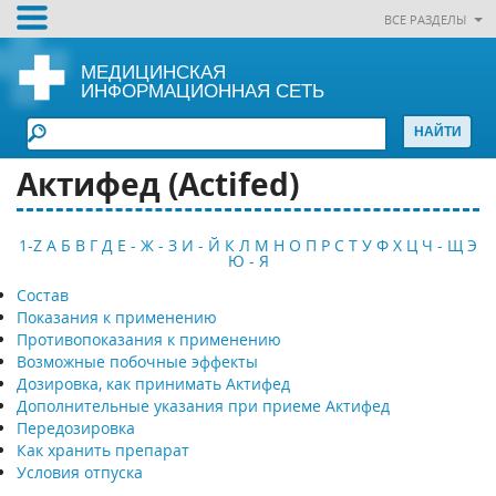
ВСЕ РАЗДЕЛЫ
МЕДИЦИНСКАЯ
ИНФОРМАЦИОННАЯ СЕТЬ
Актифед (Actifed)
1-Z
А
Б
В
Г
Д
Е - Ж - З
И - Й
К
Л
М
Н
О
П
Р
С
Т
У
Ф
Х
Ц
Ч - Щ
Э
Ю - Я
Состав
Показания к применению
Противопоказания к применению
Возможные побочные эффекты
Дозировка, как принимать Актифед
Дополнительные указания при приеме Актифед
Передозировка
Как хранить препарат
Условия отпуска