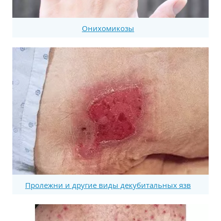
Онихомикозы
Пролежни и другие виды декубитальных язв