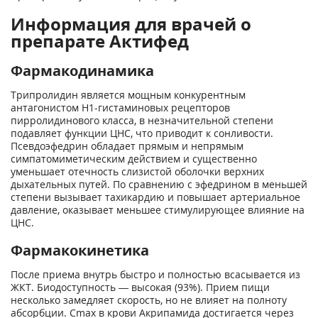
Информация для врачей о
препарате Актифед
Фармакодинамика
Трипролидин является мощным конкурентным
антагонистом Н1-гистаминовых рецепторов
пирролидинового класса, в незначительной степени
подавляет функции ЦНС, что приводит к сонливости.
Псевдоэфедрин обладает прямым и непрямым
симпатомиметическим действием и существенно
уменьшает отечность слизистой оболочки верхних
дыхательных путей. По сравнению с эфедрином в меньшей
степени вызывает тахикардию и повышает артериальное
давление, оказывает меньшее стимулирующее влияние на
ЦНС.
Фармакокинетика
После приема внутрь быстро и полностью всасывается из
ЖКТ. Биодоступность — высокая (93%). Прием пищи
несколько замедляет скорость, но не влияет на полноту
абсорбции. C
max
в крови Акрипамида достигается через