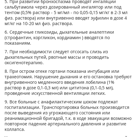
5. При развитии бронхоспазма проводят ингаляции
сальбутамола через дозированный ингалятор или под
тентом (0,5% раствор - 5 мг/мл - по 0,05-0,15 мг/кг в 2-3 мл
физ. раствора) или внутривенно вводят эуфилин в дозе 4
мг/кг на 10-20 мл физ. раствора.
6. Сердечные гликозиды, дыхательные аналептики
(строфантин, коргликон, кордиамин ) вводятся по
показаниям.
7. При необходимости следует отсосать слизь из
дыхательных путей, рвотные массы и проводить
оксигенотерапию.
8. При остром отеке гортани показана интубация или
трахеотомия. Нарушение дыхания и его остановка требуют
внутривенного медленного введения лобелина (1%
раствор в дозе 0,1-0,3 мл) или цититона (0,1-0,5 мл),
проведение искусственной вентиляции легких.
9. Все больные с анафилактическим шоком подлежат
госпитализации. Транспортировка больных производится
после выведения из угрожающего состояния или
реанимационной бригадой, т.к. в ходе эвакуации возможно
повторное падение артериального давления и развитие
коллапса.