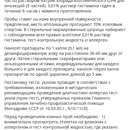
часть) раствором натрия хлорида изотонического 0,9% для
инъекций (9 частей). 0,01% раствор гистамина годен в
течение 6 часов с момента приготовления.
Пробы ставят на коже внутренней поверхности
предплечья, место аппликации протирают 70% этиловым
спиртом. В стерильные маркированные шприцы набирают
с соблюдением всех правил асептики 0,01% раствор
гистамина, тест-контрольную жидкость и аллерген.
Наносят препараты по 1 капле (0,1 мл) на
дезинфицированную кожу на расстоянии 30-40 мм друг от
друга. Затем стерильными скарификаторами или
инъекционными иглами, индивидуальными для каждого
больного и для каждого препарата, наносят через капли
препаратов по одной царапине длиной до 5 мм.
Постановку теста- уколом проводят в соответствии с
требованиями, изложенными в методических
рекомендациях проведения диагностики аллергии тест-
укола (прик-тест), утвержденных приказом Главного
управления лечебно-профилактической помощи
Минздрава СССР от 10.03.85 г., N10-11/20.
Перед проведением кожных проб необходимо : 1)
внимательно просмотреть этикетки на флаконах с
аллергеном и тест-контрольной жидкостью, где указано