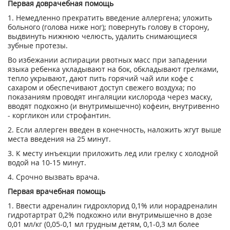
Первая доврачебная помощь
1. Немедленно прекратить введение аллергена; уложить
больного (голова ниже ног); повернуть голову в сторону,
выдвинуть нижнюю челюсть, удалить снимающиеся
зубные протезы.
Во избежании аспирации рвотных масс при западении
языка ребенка укладывают на бок, обкладывают грелками,
тепло укрывают, дают пить горячий чай или кофе с
сахаром и обеспечивают доступ свежего воздуха; по
показаниям проводят ингаляции кислорода через маску,
вводят подкожно (и внутримышечно) кофеин, внутривенно
- коргликон или строфантин.
2. Если аллерген введен в конечность, наложить жгут выше
места введения на 25 минут.
3. К месту инъекции приложить лед или грелку с холодной
водой на 10-15 минут.
4. Срочно вызвать врача.
Первая врачебная помощь
1. Ввести адреналин гидрохлорид 0,1% или норадреналин
гидротартрат 0,2% подкожно или внутримышечно в дозе
0,01 мл/кг (0,05-0,1 мл грудным детям, 0,1-0,3 мл более