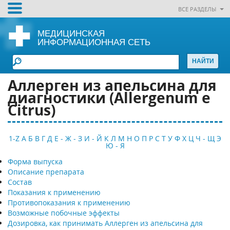
ВСЕ РАЗДЕЛЫ
МЕДИЦИНСКАЯ
ИНФОРМАЦИОННАЯ СЕТЬ
Аллерген из апельсина для
диагностики (Allergenum e
Citrus)
1-Z
А
Б
В
Г
Д
Е - Ж - З
И - Й
К
Л
М
Н
О
П
Р
С
Т
У
Ф
Х
Ц
Ч - Щ
Э
Ю - Я
Форма выпуска
Описание препарата
Состав
Показания к применению
Противопоказания к применению
Возможные побочные эффекты
Дозировка, как принимать Аллерген из апельсина для