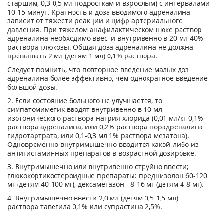
старшим, 0,3-0,5 мл подросткам и взрослым) с интервалами
10-15 минут. Кратность и доза вводимого адреналина
зависит от тяжести реакции и цифр артериального
давления. При тяжелом анафилактическом шоке раствор
адреналина необходимо ввести внутривенно в 20 мл 40%
раствора глюкозы. Общая доза адреналина не должна
превышать 2 мл (детям 1 мл) 0,1% раствора.
Следует помнить, что повторное введение малых доз
адреналина более эффективно, чем однократное введение
большой дозы.
2. Если состояние больного не улучшается, то
симпатомиметик вводят внутривенно в 10 мл
изотонического раствора натрия хлорида (0,01 мл/кг 0,1%
раствора адреналина, или 0,2% раствора норадреналина
гидротартрата, или 0,1-0,3 мл 1% раствора мезатона).
Одновременно внутримышечно вводится какой-либо из
антигистаминных препаратов в возрастной дозировке.
3. Внутримышечно или внутривенно струйно ввести;
глюкокортикостероидные препараты: преднизолон 60-120
мг (детям 40-100 мг), дексаметазон - 8-16 мг (детям 4-8 мг).
4. Внутримышечно ввести 2,0 мл (детям 0,5-1,5 мл)
раствора тавегила 0,1% или супрастина 2,5%.