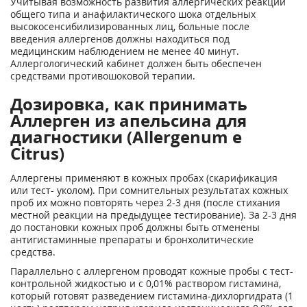
Учитывая возможность развития аллергических реакций
общего типа и анафилактического шока отдельных
высокосенсибилизированных лиц, больные после
введения аллергенов должны находиться под
медицинским наблюдением не менее 40 минут.
Аллергологический кабинет должен быть обеспечен
средствами противошоковой терапии.
Дозировка, как принимать
Аллерген из апельсина для
диагностики (Allergenum e
Citrus)
Аллергены применяют в кожных пробах (скарификация
или тест- уколом). При сомнительных результатах кожных
проб их можно повторять через 2-3 дня (после стихания
местной реакции на предыдущее тестирование). За 2-3 дня
до постановки кожных проб должны быть отменены
антигистаминные препараты и бронхолитические
средства.
Параллельно с аллергеном проводят кожные пробы с тест-
контрольной жидкостью и с 0,01% раствором гистамина,
который готовят разведением гистамина-дихлоргидрата (1