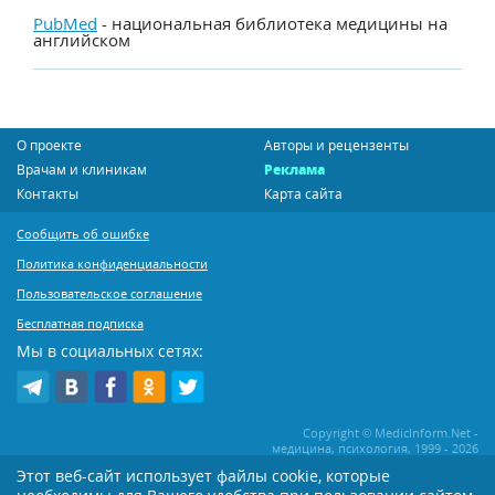
PubMed
- национальная библиотека медицины на
английском
О проекте
Авторы и рецензенты
Врачам и клиникам
Реклама
Контакты
Карта сайта
Сообщить об ошибке
Политика конфиденциальности
Пользовательское соглашение
Бесплатная подписка
Мы в социальных сетях:
Copyright © MedicInform.Net -
медицина, психология, 1999 - 2026
Этот веб-сайт использует файлы cookie, которые
Копирование или иное распространение статей нашего сайта строго