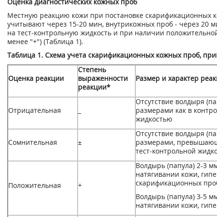
Оценка диагностических кожных проб
Местную реакцию кожи при постановке скарификационных ко
учитывают через 15-20 мин, внутрикожных проб - через 20 м
на тест-контрольную жидкость и при наличии положительной
менее "+") (Таблица 1).
Таблица 1. Схема учета скарификационных кожных проб, при
Степень
Оценка реакции
выраженности
Размер и характер реа
реакции*
Отсутствие волдыря (па
Отрицательная
_
размерами как в контро
жидкостью
Отсутствие волдыря (па
Сомнительная
±
размерами, превышающ
тест-контрольной жидк
Волдырь (папула) 2-3 м
натягивании кожи, гипе
скарификационных проб
Положительная
+
Волдырь (папула) 3-5 м
натягивании кожи, гипе