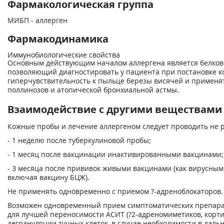
Фармакологическая группа
МИБП - аллерген
Фармакодинамика
Иммунобиологические свойства
Основным действующим началом аллергена является белков
позволяющий диагностировать у пациента при постановке 
гиперчувствительность к пыльце березы висячей и применя
поллинозов и атопической бронхиальной астмы.
Взаимодействие с другими веществами
Кожные пробы и лечение аллергеном следует проводить не р
- 1 неделю после туберкулиновой пробы;
- 1 месяц после вакцинации инактивированными вакцинами;
- 3 месяца после прививок живыми вакцинами (как вирусным
включая вакцину БЦЖ).
Не применять одновременно с приемом ?-адреноблокаторов.
Возможен одновременный прием симптоматических препара
для лучшей переносимости АСИТ (?
2
-адреномиметиков, корт
дегрануляции тучных клеток, в случае необходимости в даль