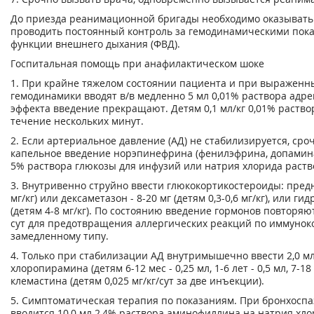
До приезда реанимационной бригады необходимо оказыват
проводить постоянный контроль за гемодинамическими пока
функции внешнего дыхания (ФВД).
Госпитальная помощь при анафилактическом шоке
1. При крайне тяжелом состоянии пациента и при выражен
гемодинамики вводят в/в медленно 5 мл 0,01% раствора адр
эффекта введение прекращают. Детям 0,1 мл/кг 0,01% раство
течение нескольких минут.
2. Если артериальное давление (АД) не стабилизируется, ср
капельное введение норэпинефрина (фенилэфрина, допамина) 
5% раствора глюкозы для инфузий или натрия хлорида раств
3. Внутривенно струйно ввести глюкокортикостероиды: предни
мг/кг) или дексаметазон - 8-20 мг (детям 0,3-0,6 мг/кг), или ги
(детям 4-8 мг/кг). По состоянию введение гормонов повторяю
сут для предотвращения аллергических реакций по иммунок
замедленному типу.
4. Только при стабилизации АД внутримышечно ввести 2,0 м
хлоропирамина (детям 6-12 мес - 0,25 мл, 1-6 лет - 0,5 мл, 7-18 
клемастина (детям 0,025 мг/кг/сут за две инъекции).
5. Симптоматическая терапия по показаниям. При бронхосп
вводится 10,0 мл 2,4% раствора аминофиллина на натрия хлор