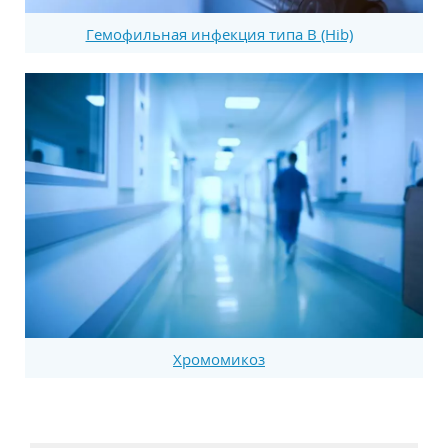
Гемофильная инфекция типа В (Hib)
Хромомикоз