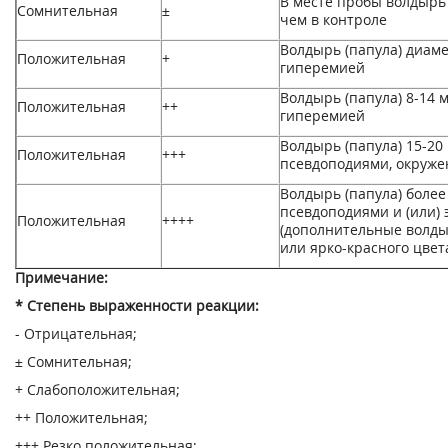
В месте пробы волдырь
Сомнительная
±
чем в контроле
Волдырь (папула) диам
Положительная
+
гиперемией
Волдырь (папула) 8-14 
Положительная
++
гиперемией
Волдырь (папула) 15-20
Положительная
+++
псевдоподиями, окруж
Волдырь (папула) более
псевдоподиями и (или) 
Положительная
++++
(дополнительные волды
или ярко-красного цвет
Примечание:
* Степень выраженности реакции:
- Отрицательная;
± Сомнительная;
+ Слабоположительная;
++ Положительная;
+++ Резко положительная;