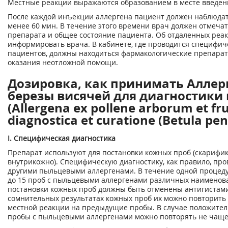
Местные реакции выражаются образованием в месте введени
После каждой инъекции аллергена пациент должен наблюдат
менее 60 мин. В течение этого времени врач должен отмеча
препарата и общее состояние пациента. Об отдаленных реа
информировать врача. В кабинете, где проводится специфи
пациентов, должны находиться фармакологические препарат
оказания неотложной помощи.
Дозировка, как принимать Аллер
березы висячей для диагностики 
(Allergena ex pollene arborum et f
diagnostica et curatione (Betula pe
I. Специфическая диагностика
Препарат используют для постановки кожных проб (скарифик
внутрикожно). Специфическую диагностику, как правило, пр
другими пыльцевыми аллергенами. В течение одной процед
до 15 проб с пыльцевыми аллергенами различных наименован
постановки кожных проб должны быть отменены антигистам
сомнительных результатах кожных проб их можно повторить 
местной реакции на предыдущие пробы. В случае положител
пробы с пыльцевыми аллергенами можно повторять не чаще 