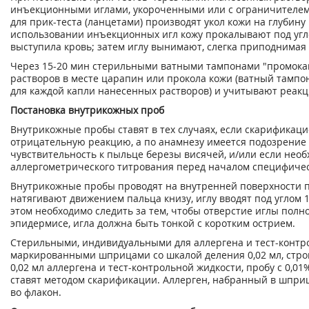
инъекционными иглами, укороченными или с ограничителем
для прик-теста (ланцетами) производят укол кожи на глубину 
использовании инъекционных игл кожу прокалывают под угло
выступила кровь; затем иглу вынимают, слегка приподнимая 
Через 15-20 мин стерильными ватными тампонами "промока
растворов в месте царапин или прокола кожи (ватный тамп
для каждой капли нанесенных растворов) и учитывают реак
Постановка внутрикожных проб
Внутрикожные пробы ставят в тех случаях, если скарификац
отрицательную реакцию, а по анамнезу имеется подозрени
чувствительность к пыльце березы висячей, и/или если нео
аллергометрического титрования перед началом специфиче
Внутрикожные пробы проводят на внутренней поверхности 
натягивают движением пальца книзу, иглу вводят под углом 1
этом необходимо следить за тем, чтобы отверстие иглы полн
эпидермисе, игла должна быть тонкой с коротким острием.
Стерильными, индивидуальными для аллергена и тест-контр
маркированными шприцами со шкалой деления 0,02 мл, стро
0,02 мл аллергена и тест-контрольной жидкости, пробу с 0,0
ставят методом скарификации. Аллерген, набранный в шприц
во флакон.