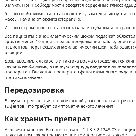
3 мг/кг). При необходимости вводятся сердечные гликозиды,
6. При необходимости отсасывают из дыхательных путей ско
массы, начинают оксигенотерапию.
7. При остром отеке гортани показана интубация или трахео
Все пациенты с анафилактическим шоком подлежат обязател
срок не менее 10 дней с целью продолжения наблюдения и леч
пациентов, перенесших анафилактический шок, наблюдаютс
реакции.
Дозы вводимых лекарств и тактика врача определяются клини
случаях необходимо, в первую очередь, введение адреналин
препаратов. Введение препаратов фенотиазинового ряда и 
противопоказано.
Передозировка
В случае превышения предписанной дозы возрастает риск 
эффектов, что требует симптоматического лечения.
Как хранить препарат
Условия хранения. В соответствии с СП 3.3.2.1248-03 в защи
недоступном для детей месте при температуре от 2 до 8 °С.