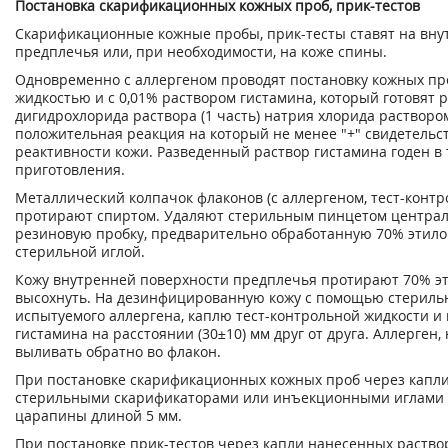
Постановка скарификационных кожных проб, прик-тестов
Скарификационные кожные пробы, прик-тесты ставят на вну
предплечья или, при необходимости, на коже спины.
Одновременно с аллергеном проводят постановку кожных про
жидкостью и с 0,01% раствором гистамина, который готовят 
дигидрохлорида раствора (1 часть) натрия хлорида раствором 
положительная реакция на который не менее "+" свидетельс
реактивности кожи. Разведенный раствор гистамина годен в 
приготовления.
Металлический колпачок флаконов (с аллергеном, тест-конт
протирают спиртом. Удаляют стерильным пинцетом централ
резиновую пробку, предварительно обработанную 70% этил
стерильной иглой.
Кожу внутренней поверхности предплечья протирают 70% э
высохнуть. На дезинфицированную кожу с помощью стериль
испытуемого аллергена, каплю тест-контрольной жидкости и
гистамина на расстоянии (30±10) мм друг от друга. Аллерген
выливать обратно во флакон.
При постановке скарификационных кожных проб через капл
стерильными скарификаторами или инъекционными иглами 
царапины длиной 5 мм.
При постановке прик-тестов через капли нанесенных раств