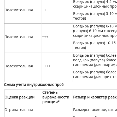
Волдырь (папула) 4-5 м
скарификационных проб
Положительная
++
Волдырь (папула) 5-10 
тестов)
Волдырь (папула) 6-10 
(папула) 6-10 мм с псе
скарификационных проб
Положительная
+++
Волдырь (папула) 10-15
тестов)
Волдырь (папула) более
волдырь (папула) более
гиперемия (для скариф
Положительная
++++
Волдырь (папула) более
гиперемия (для прик-те
Схема учета внутрикожных проб
Степень
Оценка реакции
выраженности
Размер и характер реа
реакции*
Отрицательная
-
Размеры такие же, как и