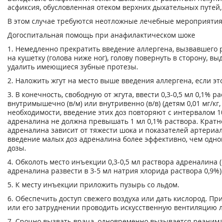
асфиксия, обусловленная отеком верхних дыхательных путей,
В этом случае требуются неотложные лечебные мероприятия
Догоспитальная помощь при анафилактическом шоке
1. Немедленно прекратить введение аллергена, вызвавшего 
на кушетку (голова ниже ног), голову повернуть в сторону, 
удалить имеющиеся зубные протезы.
2. Наложить жгут на место выше введения аллергена, если эт
3. В конечность, свободную от жгута, ввести 0,3-0,5 мл 0,1% 
внутримышечно (в/м) или внутривенно (в/в) (детям 0,01 мг/кг,
необходимости, введение этих доз повторяют с интервалом 1
адреналина не должна превышать 1 мл 0,1% раствора. Кратн
адреналина зависит от тяжести шока и показателей артериа
введение малых доз адреналина более эффективно, чем одн
дозы.
4. Обколоть место инъекции 0,3-0,5 мл раствора адреналина (
адреналина развести в 3-5 мл натрия хлорида раствора 0,9%)
5. К месту инъекции приложить пузырь со льдом.
6. Обеспечить доступ свежего воздуха или дать кислород. П
или его затруднении проводить искусственную вентиляцию л
7. Срочно вызвать врача, одновременно вызывается реаним