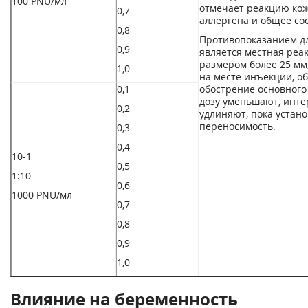
100 PNU/мл
отмечает реакцию кож
0,7
аллергена и общее со
0,8
Противопоказанием д
0,9
является местная реа
размером более 25 мм
1,0
на месте инъекции, о
0,1
обострение основного 
дозу уменьшают, инт
0,2
удлиняют, пока устан
переносимость.
0,3
0,4
10
-1
0,5
1:10
0,6
1000 PNU/мл
0,7
0,8
0,9
1,0
Влияние на беременность