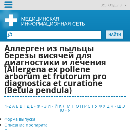
ВСЕ РАЗДЕЛЫ
МЕДИЦИНСКАЯ
ИНФОРМАЦИОННАЯ СЕТЬ
Аллерген из пыльцы
березы висячей для
диагностики и лечения
(Allergena ex pollene
arborum et frutorum pro
diagnostica et curatione
(Betula pendula)
1-Z
А
Б
В
Г
Д
Е - Ж - З
И - Й
К
Л
М
Н
О
П
Р
С
Т
У
Ф
Х
Ц
Ч - Щ
Э
Ю - Я
Форма выпуска
Описание препарата