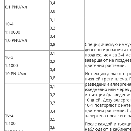
0,4
0,1 PNU/мл
0,8
0,1
10
-4
0,2
1:10000
0,4
1,0 PNU/мл
0,8
Специфическую имму
диагностирования ато
0,1
позднее, чем за 3-4 м
10
-3
завершают не позднее 
0,2
1:1000
цветения растений.
0,4
10 PNU/мл
Инъекции делают стро
0,8
нижней трети плеча. 
разведении аллергена
0,1
ежедневно или через 
0,2
инъекции (разведения
10 дней. Дозу аллерге
0,3
10
-1
повторяют с инте
цветения растений. С
0,4
10
-2
аллергена после его р
0,5
1:100
После каждой инъекци
0,6
наблюдают в кабинете