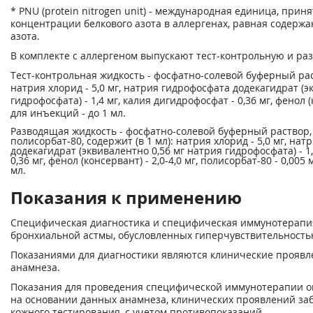
* PNU (protein nitrogen unit) - международная единица, при
концентрации белкового азота в аллергенах, равная содерж
азота.
В комплекте с аллергеном выпускают тест-контрольную и ра
Тест-контрольная жидкость - фосфатно-солевой буферный раст
натрия хлорид - 5,0 мг, натрия гидрофосфата додекагидрат (э
гидрофосфата) - 1,4 мг, калия дигидрофосфат - 0,36 мг, фенол (к
для инъекций - до 1 мл.
Разводящая жидкость - фосфатно-солевой буферный раствор,
полисорбат-80, содержит (в 1 мл): натрия хлорид - 5,0 мг, на
додекагидрат (эквивалентно 0,56 мг натрия гидрофосфата) - 1
0,36 мг, фенол (консервант) - 2,0-4,0 мг, полисорбат-80 - 0,005
мл.
Показания к применению
Специфическая диагностика и специфическая иммунотерапи
бронхиальной астмы, обусловленных гиперчувствительность
Показаниями для диагностики являются клинические проявл
анамнеза.
Показания для проведения специфической иммунотерапии оп
на основании данных анамнеза, клинических проявлений заб
кожного тестирования, с учетом противопоказаний.