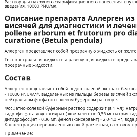
Раствор для накожного скарификационного нанесения, внутр
введения, 10000 PNU/мл.
Описание препарата Аллерген из
висячей для диагностики и лечени
pollene arborum et frutorum pro di
curatione (Betula pendula)
Аллерген представляет собой прозрачную жидкость от желтог
Тест-контрольная жидкость и разводящая жидкость предста
прозрачные жидкости.
Состав
Аллерген представляет собой водно-солевой экстракт белков
- 10000 PNU/мл*, выделенных из пыльцы березы висячей эк
нейтральном фосфатно-солевом буферном растворе.
Фосфатно-солевой буферный раствор содержит (в 1 мл): натрия
гидрофосфата додекагидрат (эквивалентно 0,56 мг натрия гидр
дигидрофосфат - 0,36 мг, фенол (консервант) - 2,0-4,0 мг, вода
Концентрация перечисленных солей расчетная, в готовом пр
Примечание: