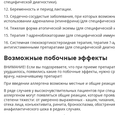
специфической диагностики).
12. Беременность и период лактации.
13. Сердечно-сосудистые заболевания, при которых возмож
использовании адреналина (эпинефрина) (для специфическо
14. Тяжелая форма атопической экземы (для специфической 
15. Терапия ?-адреноблокаторами (для специфической иммун
16. Системная глюкокортикостероидная терапия, терапия ?-
антигистаминными препаратами (для специфической диагнос
Возможные побочные эффекты
ВНИМАНИЕ! Если вы подозреваете, что при приеме препарат
ухудшилось, появились какие-то побочные эффекты, нужно ср
врачу, назначившему препарат!
При введении аллергена возможны местные и общие реакци
В ряде случаев у высокочувствительных пациентов при спе
аллергеном могут появляться общие реакции, которые проя
степени тяжести: от умеренно выраженных - кашля, чихания,
отека лица, конъюктивита, ринита, бронхоспазма, обострени
анафилактического шока в редких случаях.