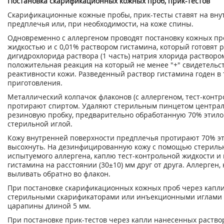
Постановка скарификационных кожных проб, прик-тестов
Скарификационные кожные пробы, прик-тесты ставят на вну
предплечья или, при необходимости, на коже спины.
Одновременно с аллергеном проводят постановку кожных про
жидкостью и с 0,01% раствором гистамина, который готовят 
дигидрохлорида раствора (1 часть) натрия хлорида раствором 
положительная реакция на который не менее "+" свидетельс
реактивности кожи. Разведенный раствор гистамина годен в 
приготовления.
Металлический колпачок флаконов (с аллергеном, тест-конт
протирают спиртом. Удаляют стерильным пинцетом централ
резиновую пробку, предварительно обработанную 70% этил
стерильной иглой.
Кожу внутренней поверхности предплечья протирают 70% э
высохнуть. На дезинфицированную кожу с помощью стериль
испытуемого аллергена, каплю тест-контрольной жидкости и
гистамина на расстоянии (30±10) мм друг от друга. Аллерген
выливать обратно во флакон.
При постановке скарификационных кожных проб через капл
стерильными скарификаторами или инъекционными иглами 
царапины длиной 5 мм.
При постановке прик-тестов через капли нанесенных раств