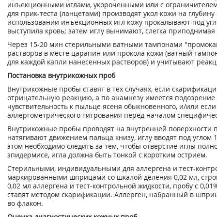
инъекционными иглами, укороченными или с ограничителем
для прик-теста (ланцетами) производят укол кожи на глубину 
использовании инъекционных игл кожу прокалывают под угло
выступила кровь; затем иглу вынимают, слегка приподнимая 
Через 15-20 мин стерильными ватными тампонами "промока
растворов в месте царапин или прокола кожи (ватный тамп
для каждой капли нанесенных растворов) и учитывают реак
Постановка внутрикожных проб
Внутрикожные пробы ставят в тех случаях, если скарификац
отрицательную реакцию, а по анамнезу имеется подозрени
чувствительность к пыльце ясеня обыкновенного, и/или есл
аллергометрического титрования перед началом специфиче
Внутрикожные пробы проводят на внутренней поверхности 
натягивают движением пальца книзу, иглу вводят под углом 1
этом необходимо следить за тем, чтобы отверстие иглы полн
эпидермисе, игла должна быть тонкой с коротким острием.
Стерильными, индивидуальными для аллергена и тест-контр
маркированными шприцами со шкалой деления 0,02 мл, стро
0,02 мл аллергена и тест-контрольной жидкости, пробу с 0,0
ставят методом скарификации. Аллерген, набранный в шприц
во флакон.
Оценка диагностических кожных проб