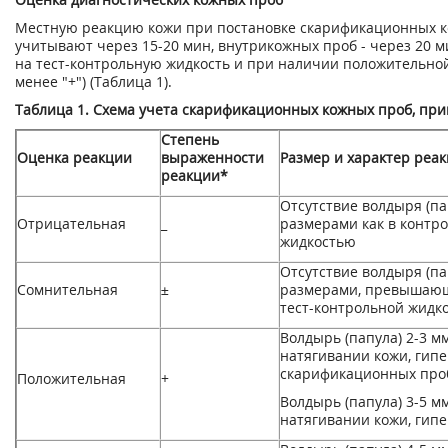
Местную реакцию кожи при постановке скарификационных ко
учитывают через 15-20 мин, внутрикожных проб - через 20 м
на тест-контрольную жидкость и при наличии положительной
менее "+") (Таблица 1).
Таблица 1. Схема учета скарификационных кожных проб, при
Степень
Оценка реакции
выраженности
Размер и характер реа
реакции*
Отсутствие волдыря (па
Отрицательная
_
размерами как в контро
жидкостью
Отсутствие волдыря (па
Сомнительная
±
размерами, превышающ
тест-контрольной жидк
Волдырь (папула) 2-3 м
натягивании кожи, гипе
скарификационных проб
Положительная
+
Волдырь (папула) 3-5 м
натягивании кожи, гипе