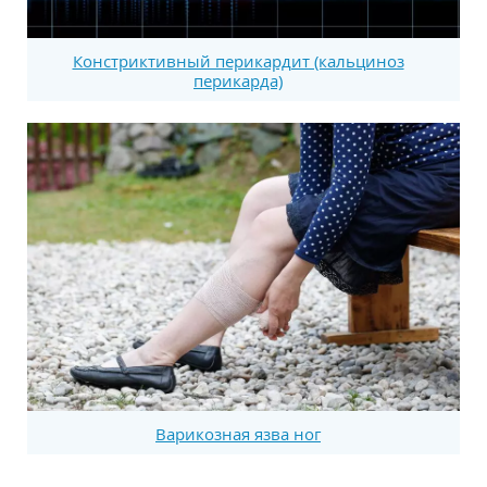
Констриктивный перикардит (кальциноз
перикарда)
Варикозная язва ног