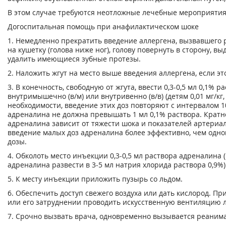
В этом случае требуются неотложные лечебные мероприятия
Догоспитальная помощь при анафилактическом шоке
1. Немедленно прекратить введение аллергена, вызвавшего 
на кушетку (голова ниже ног), голову повернуть в сторону, 
удалить имеющиеся зубные протезы.
2. Наложить жгут на место выше введения аллергена, если эт
3. В конечность, свободную от жгута, ввести 0,3-0,5 мл 0,1% 
внутримышечно (в/м) или внутривенно (в/в) (детям 0,01 мг/кг,
необходимости, введение этих доз повторяют с интервалом 1
адреналина не должна превышать 1 мл 0,1% раствора. Кратн
адреналина зависит от тяжести шока и показателей артериа
введение малых доз адреналина более эффективно, чем одн
дозы.
4. Обколоть место инъекции 0,3-0,5 мл раствора адреналина (
адреналина развести в 3-5 мл натрия хлорида раствора 0,9%)
5. К месту инъекции приложить пузырь со льдом.
6. Обеспечить доступ свежего воздуха или дать кислород. П
или его затруднении проводить искусственную вентиляцию л
7. Срочно вызвать врача, одновременно вызывается реаним