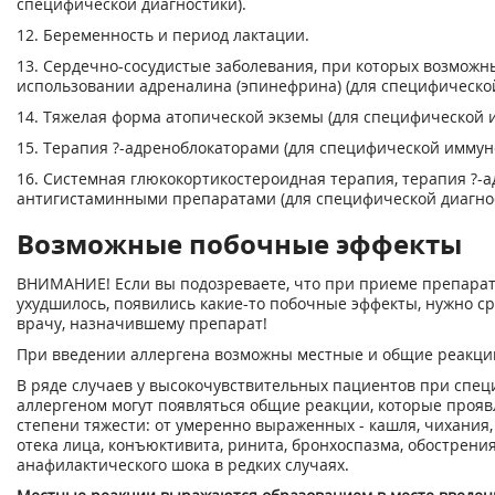
специфической диагностики).
12. Беременность и период лактации.
13. Сердечно-сосудистые заболевания, при которых возмож
использовании адреналина (эпинефрина) (для специфическо
14. Тяжелая форма атопической экземы (для специфической 
15. Терапия ?-адреноблокаторами (для специфической иммун
16. Системная глюкокортикостероидная терапия, терапия ?-
антигистаминными препаратами (для специфической диагнос
Возможные побочные эффекты
ВНИМАНИЕ! Если вы подозреваете, что при приеме препарат
ухудшилось, появились какие-то побочные эффекты, нужно ср
врачу, назначившему препарат!
При введении аллергена возможны местные и общие реакци
В ряде случаев у высокочувствительных пациентов при спе
аллергеном могут появляться общие реакции, которые проя
степени тяжести: от умеренно выраженных - кашля, чихания,
отека лица, конъюктивита, ринита, бронхоспазма, обострени
анафилактического шока в редких случаях.