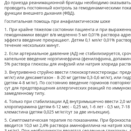
До приезда реанимационной бригады необходимо оказыват
проводить постоянный контроль за гемодинамическими пока
функции внешнего дыхания (ФВД).
Госпитальная помощь при анафилактическом шоке
1. При крайне тяжелом состоянии пациента и при выражен
гемодинамики вводят в/в медленно 5 мл 0,01% раствора адр
эффекта введение прекращают. Детям 0,1 мл/кг 0,01% раство
течение нескольких минут.
2. Если артериальное давление (АД) не стабилизируется, ср
капельное введение норэпинефрина (фенилэфрина, допамина) 
5% раствора глюкозы для инфузий или натрия хлорида раств
3. Внутривенно струйно ввести глюкокортикостероиды: предни
мг/кг) или дексаметазон - 8-20 мг (детям 0,3-0,6 мг/кг), или ги
(детям 4-8 мг/кг). По состоянию введение гормонов повторяю
сут для предотвращения аллергических реакций по иммунок
замедленному типу.
4. Только при стабилизации АД внутримышечно ввести 2,0 м
хлоропирамина (детям 6-12 мес - 0,25 мл, 1-6 лет - 0,5 мл, 7-18 
клемастина (детям 0,025 мг/кг/сут за две инъекции).
5. Симптоматическая терапия по показаниям. При бронхосп
вводится 10,0 мл 2,4% раствора аминофиллина на натрия хлор
3 мг/кг). При необходимости вводятся сердечные гликозиды,