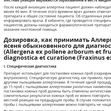
Местные реакции выражаются образованием в месте введени
После каждой инъекции аллергена пациент должен наблюдат
менее 60 мин. В течение этого времени врач должен отмеча
препарата и общее состояние пациента. Об отдаленных реа
информировать врача. В кабинете, где проводится специфи
пациентов, должны находиться фармакологические препарат
оказания неотложной помощи.
Дозировка, как принимать Аллер
ясеня обыкновенного для диагно
(Allergena ex pollene arborum et f
diagnostica et curatione (Fraxinus e
I. Специфическая диагностика
Препарат используют для постановки кожных проб (скарифик
внутрикожно). Специфическую диагностику, как правило, пр
другими пыльцевыми аллергенами. В течение одной процед
до 15 проб с пыльцевыми аллергенами различных наименован
постановки кожных проб должны быть отменены антигистам
сомнительных результатах кожных проб их можно повторить 
местной реакции на предыдущие пробы. В случае положител
пробы с пыльцевыми аллергенами можно повторять не чаще 