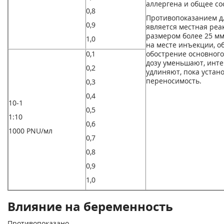
аллергена и общее со
0,8
Противопоказанием д
0,9
является местная реа
размером более 25 мм
1,0
на месте инъекции, о
0,1
обострение основного
дозу уменьшают, инт
0,2
удлиняют, пока устан
переносимость.
0,3
0,4
10
-1
0,5
1:10
0,6
1000 PNU/мл
0,7
0,8
0,9
1,0
Влияние на беременность
Противопоказано.