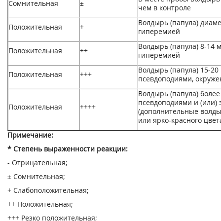
Сомнительная
±
чем в контроле
Волдырь (папула) диам
Положительная
+
гиперемией
Волдырь (папула) 8-14 
Положительная
++
гиперемией
Волдырь (папула) 15-20
Положительная
+++
псевдоподиями, окруж
Волдырь (папула) более
псевдоподиями и (или) 
Положительная
++++
(дополнительные волды
или ярко-красного цвет
Примечание:
* Степень выраженности реакции:
- Отрицательная;
± Сомнительная;
+ Слабоположительная;
++ Положительная;
+++ Резко положительная;