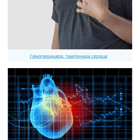
Гемоперикард, тампонада сердца