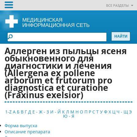
ВСЕ РАЗДЕЛЫ
МЕДИЦИНСКАЯ
ИНФОРМАЦИОННАЯ СЕТЬ
Аллерген из пыльцы ясеня
обыкновенного для
диагностики и лечения
(Allergena ex pollene
arborum et frutorum pro
diagnostica et curatione
(Fraxinus exelsior)
1-Z
А
Б
В
Г
Д
Е - Ж - З
И - Й
К
Л
М
Н
О
П
Р
С
Т
У
Ф
Х
Ц
Ч - Щ
Э
Ю - Я
Форма выпуска
Описание препарата