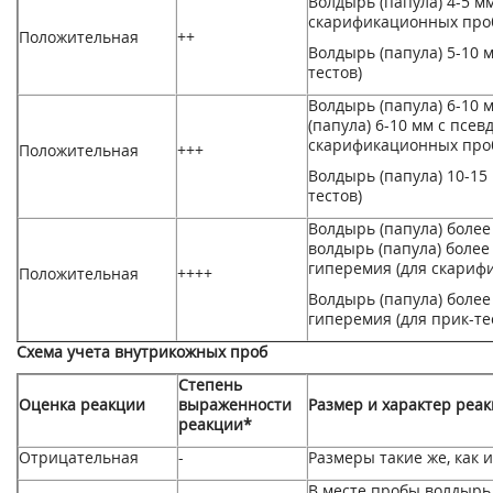
Волдырь (папула) 4-5 м
скарификационных проб
Положительная
++
Волдырь (папула) 5-10 
тестов)
Волдырь (папула) 6-10 
(папула) 6-10 мм с псе
скарификационных проб
Положительная
+++
Волдырь (папула) 10-15
тестов)
Волдырь (папула) более
волдырь (папула) более
гиперемия (для скариф
Положительная
++++
Волдырь (папула) более
гиперемия (для прик-те
Схема учета внутрикожных проб
Степень
Оценка реакции
выраженности
Размер и характер реа
реакции*
Отрицательная
-
Размеры такие же, как и
В месте пробы волдырь