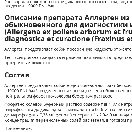
Раствор для накожного скарификационного нанесения, внутр
введения, 10000 PNU/мл.
Описание препарата Аллерген из
обыкновенного для диагностики 
(Allergena ex pollene arborum et f
diagnostica et curatione (Fraxinus e
Аллерген представляет собой прозрачную жидкость от желтог
Тест-контрольная жидкость и разводящая жидкость представ
прозрачные жидкости.
Состав
Аллерген представляет собой водно-солевой экстракт белков
- 10000 PNU/мл*, выделенных из пыльцы ясеня обыкновенног
нейтральном фосфатно-солевом буферном растворе.
Фосфатно-солевой буферный раствор содержит (в 1 мл): натрия
гидрофосфата до декагидрат (эквивалентно 0,56 мг натрия гид
дигидрофосфат - 0,36 мг, фенол (консервант) - 2,0-4,0 мг, вода
Концентрация перечисленных солей расчетная, в готовом пр
Примечание: