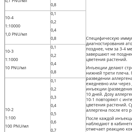
0,1 PNU/мл
0,8
0,1
10
-4
0,2
1:10000
0,4
1,0 PNU/мл
0,8
Специфическую имму
диагностирования ато
0,1
позднее, чем за 3-4 м
10
-3
завершают не позднее
0,2
1:1000
цветения растений.
0,4
10 PNU/мл
Инъекции делают стро
0,8
нижней трети плеча.
разведении аллергена
0,1
ежедневно или через
0,2
инъекции (разведени
10 дней. Дозу аллерге
0,3
10
-1
повторяют с инте
цветения растений. С
0,4
10
-2
аллергена после его р
0,5
1:100
После каждой инъекц
0,6
наблюдают в кабинете
100 PNU/мл
отмечает реакцию кож
0,7