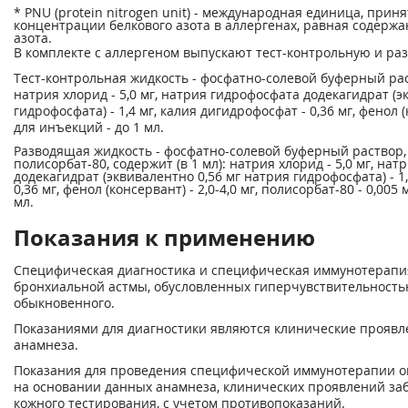
* PNU (protein nitrogen unit) - международная единица, при
концентрации белкового азота в аллергенах, равная содерж
азота.
В комплекте с аллергеном выпускают тест-контрольную и ра
Тест-контрольная жидкость - фосфатно-солевой буферный раст
натрия хлорид - 5,0 мг, натрия гидрофосфата додекагидрат (э
гидрофосфата) - 1,4 мг, калия дигидрофосфат - 0,36 мг, фенол (к
для инъекций - до 1 мл.
Разводящая жидкость - фосфатно-солевой буферный раствор,
полисорбат-80, содержит (в 1 мл): натрия хлорид - 5,0 мг, на
додекагидрат (эквивалентно 0,56 мг натрия гидрофосфата) - 1
0,36 мг, фенол (консервант) - 2,0-4,0 мг, полисорбат-80 - 0,005
мл.
Показания к применению
Специфическая диагностика и специфическая иммунотерапи
бронхиальной астмы, обусловленных гиперчувствительность
обыкновенного.
Показаниями для диагностики являются клинические проявл
анамнеза.
Показания для проведения специфической иммунотерапии о
на основании данных анамнеза, клинических проявлений заб
кожного тестирования, с учетом противопоказаний.