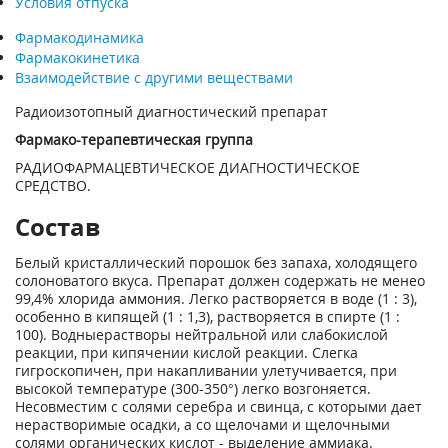
Условия отпуска
Фармакодинамика
Фармакокинетика
Взаимодействие с другими веществами
Радиоизотопный диагностический препарат
Фармако-терапевтическая группа
РАДИОФАРМАЦЕВТИЧЕСКОЕ ДИАГНОСТИЧЕСКОЕ
СРЕДСТВО.
Состав
Белый кристаллический порошок без запаха, холодящего
солоноватого вкуса. Препарат должен содержать не менео
99,4% хлорида аммония. Легко растворяется в воде (1 : 3),
особенно в кипящей (1 : 1,3), растворяется в спирте (1 :
100). Водныерастворы нейтральной или слабокислой
реакции, при кипячении кислой реакции. Слегка
гигроскопичен, при накапливании улетучивается, при
высокой температуре (300-350°) легко возгоняется.
Несовместим с солями серебра и свинца, с которыми дает
нерастворимые осадки, а со щелочами и щелочными
солями органических кислот - выделение аммиака.