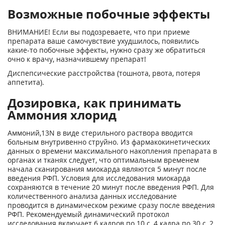
Возможные побочные эффекты
ВНИМАНИЕ! Если вы подозреваете, что при приеме
препарата ваше самочувствие ухудшилось, появились
какие-то побочные эффекты, нужно сразу же обратиться
очно к врачу, назначившему препарат!
Диспепсические расстройства (тошнота, рвота, потеря
аппетита).
Дозировка, как принимать
Аммония хлорид
Аммоний,
13
N в виде стерильного раствора вводится
больным внутривенно струйно. Из фармакокинетических
данных о времени максимального накопления препарата в
органах и тканях следует, что оптимальным временем
начала сканирования миокарда являются 5 минут после
введения РФП. Условия для исследования миокарда
сохраняются в течение 20 минут после введения РФП. Для
количественного анализа данных исследование
проводится в динамическом режиме сразу после введения
РФП. Рекомендуемый динамический протокол
исследования включает 6 кадров по 10 с, 4
кадра по 30 с, 2