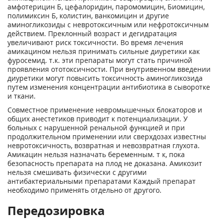
амфотерицин Б, цефалоридин, паромомицин, Биомицин,
полимиксин Б, колистин, ванкомицин и другие
аминогликозиды с невротоксичным или нефротоксичным
действием. Преклонный возраст и дегидратация
увеличивают риск токсичности. Во время лечения
амикацином нельзя принимать сильные диуретики как
фуросемид. т.к. эти препараты могут стать причиной
проявления ототоксичности. При внутривенном введении
диуретики могут повысить токсичность аминогликозида
путем изменения концентрации антибиотика в сыворотке
и ткани.
Совместное применение невромышечных блокаторов и
общих анестетиков приводит к потенциализации. У
больных с нарушенной ренальной функцией и при
продолжительном применении или сверхдозах известны
невротоксичность, возвратная и невозвратная глухота.
Амикацин нельзя назначать беременным. т к, пока
безопасность препарата на плод не доказана. Амикозит
нельзя смешивать физически с другими
антибактериальными препаратами Каждый препарат
необходимо применять отдельно от другого.
Передозировка