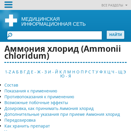
ВСЕ РАЗДЕЛЫ
МЕДИЦИНСКАЯ
ИНФОРМАЦИОННАЯ СЕТЬ
Аммония хлорид (Аmmonii
сhloridum)
1-Z
А
Б
В
Г
Д
Е - Ж - З
И - Й
К
Л
М
Н
О
П
Р
С
Т
У
Ф
Х
Ц
Ч - Щ
Э
Ю - Я
Состав
Показания к применению
Противопоказания к применению
Возможные побочные эффекты
Дозировка, как принимать Аммония хлорид
Дополнительные указания при приеме Аммония хлорид
Передозировка
Как хранить препарат