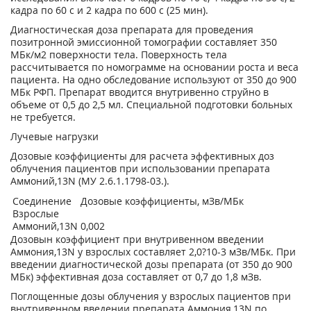
кадра по 60 с и 2 кадра по 600 с (25 мин).
Диагностическая доза препарата для проведения
позитронной эмиссионной томографии составляет 350
МБк/м
2
поверхности тела. Поверхность тела
рассчитывается по номограмме на основании роста и веса
пациента. На одно обследование используют от 350 до 900
МБк РФП. Препарат вводится внутривенно струйно в
объеме от 0,5 до 2,5 мл. Специальной подготовки больных
не требуется.
Лучевые нагрузки
Дозовые коэффициенты для расчета эффективных доз
облучения пациентов при использовании препарата
Аммоний,
13
N (МУ 2.6.1.1798-03.).
Соединение
Дозовые коэффициенты, мЗв/МБк
Взрослые
Аммоний,
13
N
0,002
Дозовын коэффициент при внутривенном введении
Аммония,
13
N у взрослых составляет 2,0?10
-3
мЗв/МБк. При
введении диагностической дозы препарата (от 350 до 900
МБк) эффективная доза составляет от 0,7 до 1,8 мЗв.
Поглощенные дозы облучения у взрослых пациентов при
внутривенном введении препарата Аммония,
13
N по