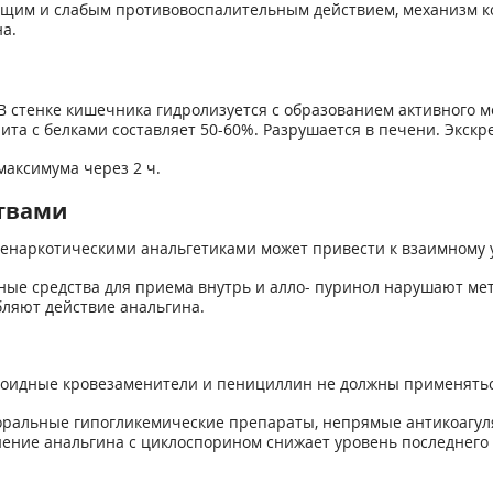
им и слабым противовоспалительным действием, механизм кот
а.
В стенке кишечника гидролизуется с образованием активного 
ита с белками составляет 50-60%. Разрушается в пе­чени. Экскр
максимума через 2 ч.
твами
наркотическими анальгетиками мо­жет привести к взаимному 
ные средства для приема внутрь и алло- пуринол нарушают ме
бляют действие анальгина.
лоидные кровезаменители и пеницил­лин не должны применять
роральные гипогликемические препараты, непрямые антикоагул
ение анальгина с циклоспорином снижает уровень последнего 