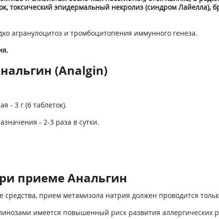
к, токсический эпидермальный некролиз (син­дром Лайелла), б
дко агранулоцитоз и тромбоцитопения иммунного генеза.
ия.
нальгин (Analgin)
я - 3 г (6 таблеток).
назначения - 2-3 раза в сутки.
ри приеме Анальгин
 средства, прием метамизола натрия должен проводится толь
линозами имеется повышенный риск развития аллергических р