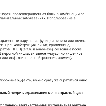
енорея; послеоперационная боль; в комбинации со
спалительных заболеваниях. Использование в
 Выраженные нарушения функции печени или почек,
и. Бронхообструкция, ринит, крапивница,
ов (НПВП) (в т.ч. в анамнезе), состояние после
2-перстной кишки, активное желудочно-кишечное
я или инфекционная нейтропения, анемия),
побочные эффекты, нужно сразу же обратиться очно
альный нефрит, окрашивание мочи в красный цвет
их случаях - злокачественная экссудативная эритема