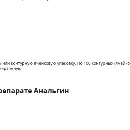
у или контурную ячейковую упаковку. По 100 контурных (ячейк
 картонную.
репарате Анальгин