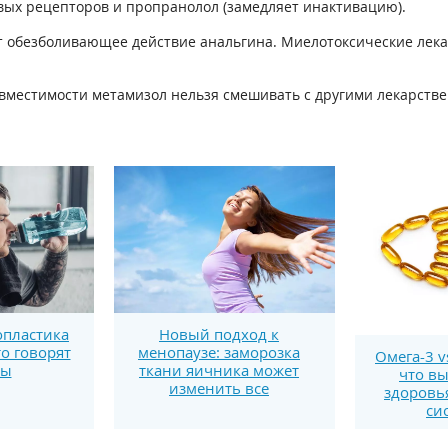
ых рецепторов и пропранолол (за­медляет инактивацию).
т обезболивающее действие анальгина. Миелотоксические лек
вместимости метамизол нельзя смеши­вать с другими лекарств
пластика
Новый подход к
то говорят
менопаузе: заморозка
Омега-3 v
ты
ткани яичника может
что вы
изменить все
здоровь
си