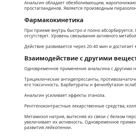
Анальгин обладает обезболивающим, жаропонижающ
простагландинов. Является производным пиразолон
Фармакокинетика
При приеме внутрь быстро и полно абсорбируется. 
отсутствует. Уровень связывания активного метабол
Действие развивается через 20-40 мин и достигает 
Взаимодействие с другими вещес
Одновременное применение анальгина с другими не
Трициклические антидепрессанты, противозачаточ
его токсичность. Барбитураты и фенилбутазон осла
Анальгин усиливает эффекты этанола.
Рентгеноконтрастные лекарственные средства, кол
Метамизол натрия, вытесняя из связи с белком пе
увеличивает их активность. Одновременное примен
развития лейкопении.