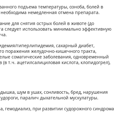
анного подъема температуры, озноба, болей в
а, необходима немедленная отмена препарата.
ие для снятия острых болей в животе (до
та следует использовать минимально эффективную
ча.
пидемия/гиперлипидемия, сахарный диабет,
ого поражения желудочно-кишечного тракта,
желые сома­тические заболевания, одновременный
(в т.ч. ацетилсалицило­вая кислота, клопидогрел),
одышка, шум в ушах, сонливость, бред, нарушения
судороги, паралич дыхательной мускулатуры.
а, гемодиализ, при развитии судорожного синдрома