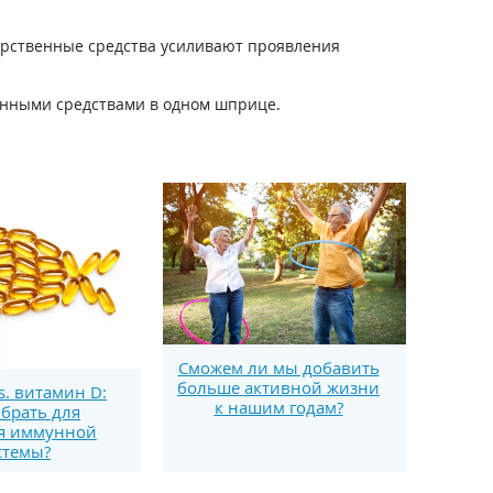
арственные средства усиливают проявления
енными средствами в одном шприце.
Сможем ли мы добавить
больше активной жизни
s. витамин D:
к нашим годам?
брать для
я иммунной
стемы?