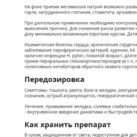
На фоне приема метамизола натрия возможно разви
горле, затрудненно­го глотания, стоматита, эрозив
При длительном применении необходимо контролиро
выяснения причин). Для снижения риска развития 
дозу минимально возможным коротким курсом. Детя
Ишемическая болезнь сердца, хроническая сердечн
заболевания перифе­рических артерий, курение, КК
наличие инфекции Н. pylori, пожилой возраст, дли
прием пероральных глюкокортикостероидов (в т.ч. пр
селективных ингибиторов обратного захвата серотон
Передозировка
Симптомы: тошнота, рвота, боли в желудке, олигури
сознания, острый агранулоцитоз, геморрагический 
Лечение: промывание желудка, солевые слабительн
- внутривен­ное введение диазепама и быстродейс
Как хранить препарат
В сухом, защищенном от света, недоступном для дет