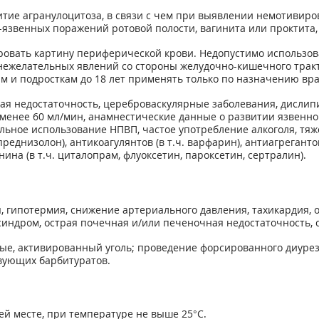
тие агранулоцитоза, в связи с чем при выявлении немотивиров
но-язвенных поражений ротовой полости, вагинита или проктит
вать картину периферической крови. Недопустимо использован
нежелательных явлений со стороны желудочно-кишечного трак
м и подросткам до 18 лет применять только по назначению вра
ая недостаточность, цереброваскуляр­ные заболевания, дисли
 менее 60 мл/мин, анамнестические данные о развитии яз­венн
тельное использование НПВП, частое употребление алкоголя, тя
еднизолон), антикоагулянтов (в т.ч. варфарин), антиагрегантов 
ина (в т.ч. циталопрам, флуоксетин, пароксетин, сертралин).
я, гипотермия, снижение артериаль­ного давления, тахикардия, 
синдром, острая почечная и/или печеночная не­достаточность, 
ые, активированный уголь; проведение форсированного диурез
твующих барбитуратов.
ей месте, при температуре не выше 25°С.