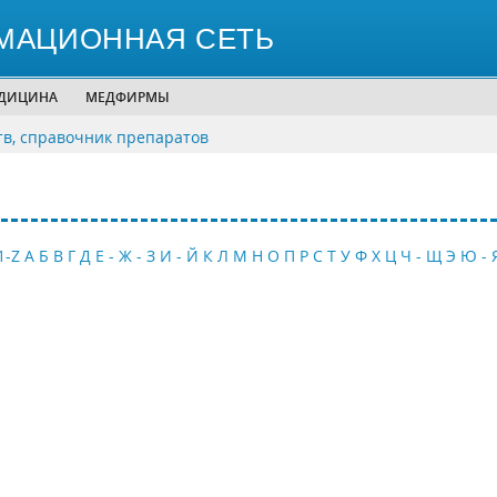
МАЦИОННАЯ СЕТЬ
ЕДИЦИНА
МЕДФИРМЫ
тв, справочник препаратов
1-Z
А
Б
В
Г
Д
Е - Ж - З
И - Й
К
Л
М
Н
О
П
Р
С
Т
У
Ф
Х
Ц
Ч - Щ
Э
Ю - 