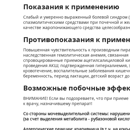
Показания к применению
Слабый и умеренно выраженный болевой синдром (го
спазмолитиче­скими средствами при почечной и же
качестве жаропонижающего сред­ства целесообразн
Противопоказания к приме
Повышенная чувствительность к производным пираз
наследственная гемолитическая анемия, связанная 
спровоцированные приемом ацетилсалициловой кисло
проведения АКШ; подтвержденная гиперкалиемия, э
кровотечение, воспалительные заболевания ки­шечн
беременность, период лактации, детский возраст до 
Возможные побочные эффе
ВНИМАНИЕ! Если вы подозреваете, что при приеме 
к врачу, назначившему препарат!
Со стороны мочевыделительной системы: нарушение
(за счет вы­деления метаболита - рубазоновой кислот
Аллергические реакции: крапивница (в т.ч. на конъю