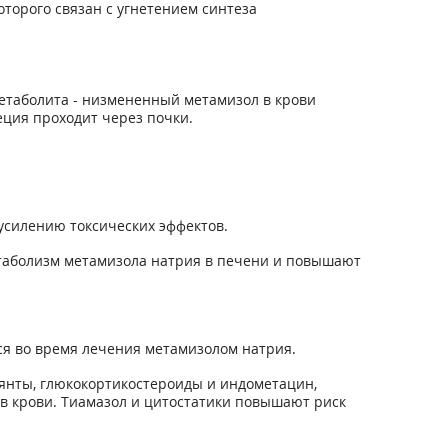
орого связан с угнетением синтеза
метаболита - низмененный метамизол в крови
еция проходит через почки.
усилению токсических эффектов.
таболизм метамизола натрия в печени и повышают
ся во время лечения метамизолом натрия.
янты, глюкокортикостероиды и индометацин,
в крови. Тиамазол и цитостатики повышают риск