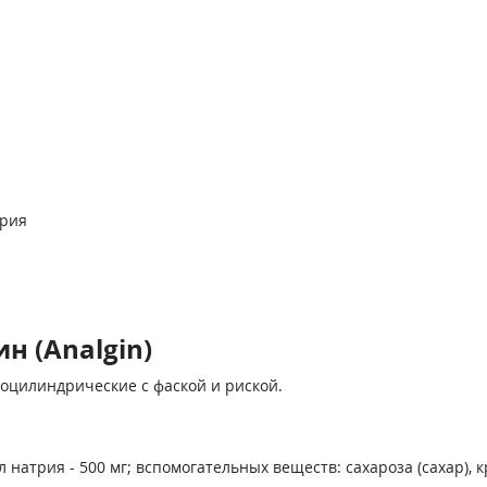
трия
н (Analgin)
коцилиндрические с фас­кой и риской.
 натрия - 500 мг; вспомогательных веществ: сахароза (сахар), 