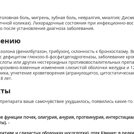
ловная боль, мигрень, зубная боль, невралгия, миалгия; Дисм
лчной коликах). Лихорадочные состояния при инфек­ционно-во
о после установления диагноза заболевания.
нению
олона (фенилбутазон, трибузон), склонность к бронхоспазму.
с дефицитом глюкозо-6-фосфатдегидрогеназы, заболевание кров
ты или других нестероидных противовоспалительных препара­т
розивно-язвенные изменения слизистой оболочки желудка и 1
ика, угнетение кроветворения (агранулоцитоз, цитостатическа
8 лет.
кты
препарата ваше самочувствие ухудшилось, появились какие-то 
 функции почек, олигурия, анурия, протеинурия, интерстици
ы). -
ктиве и слизистых оболочках носо­глотки), отек Квинке; в редк