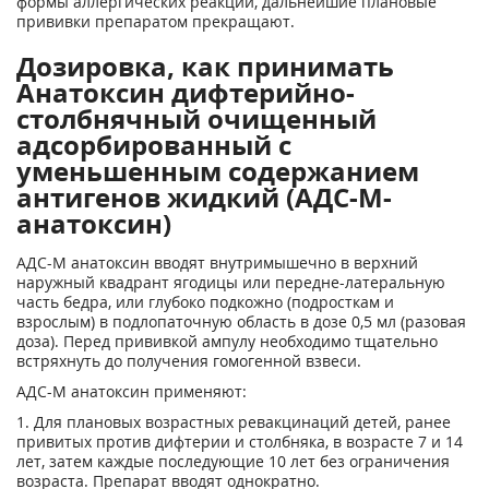
формы аллергических реакций, дальнейшие плановые
прививки препаратом прекращают.
Дозировка, как принимать
Анатоксин дифтерийно-
столбнячный очищенный
адсорбированный c
уменьшенным содержанием
антигенов жидкий (АДС-М-
анатоксин)
АДС-М анатоксин вводят внутримышечно в верхний
наружный квадрант ягодицы или передне-латеральную
часть бедра, или глубоко подкожно (подросткам и
взрослым) в подлопаточную область в дозе 0,5 мл (разовая
доза). Перед прививкой ампулу необходимо тщательно
встряхнуть до получения гомогенной взвеси.
АДС-М анатоксин применяют:
1. Для плановых возрастных ревакцинаций детей, ранее
привитых против дифтерии и столбняка, в возрасте 7 и 14
лет, затем каждые последующие 10 лет без ограничения
возраста. Препарат вводят однократно.