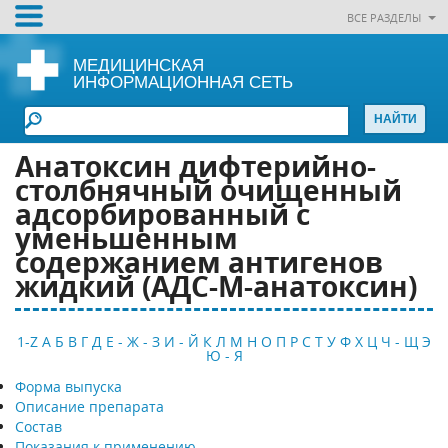
ВСЕ РАЗДЕЛЫ
МЕДИЦИНСКАЯ
ИНФОРМАЦИОННАЯ СЕТЬ
Анатоксин дифтерийно-
столбнячный очищенный
адсорбированный c
уменьшенным
содержанием антигенов
жидкий (АДС-М-анатоксин)
1-Z
А
Б
В
Г
Д
Е - Ж - З
И - Й
К
Л
М
Н
О
П
Р
С
Т
У
Ф
Х
Ц
Ч - Щ
Э
Ю - Я
Форма выпуска
Описание препарата
Состав
Показания к применению