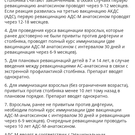
столбняка считают законченным. В обоих случаях первую
ревакцинацию анатоксином проводят через 9-12 месяцев.
Если реакция развилась на третью вакцинацию АКДС
(АДС), первую ревакцинацию АДС-М анатоксином проводят
через 12-18 месяцев.
4. Для проведения курса вакцинации взрослых, которые
ранее достоверно не были привиты против дифтерии и
столбняка, проводят полный курс иммунизации (две
вакцинации АДС-М анатоксином с интервалом 30 дней и
ревакцинация через 6-9 месяцев).
5. Для плановых ревакцинаций детей в 7 и 14 лет, в случае
введения между ревакцинациями AC-анатоксина в связи с
экстренной профилактикой столбняка. Препарат вводят
однократно.
6. Для иммунизации взрослых (без ограничения возраста),
привитых против столбняка менее 10 лет тому назад в
плановом порядке. Препарат вводят однократно.
7. Взрослым, ранее не привитым против дифтерии,
необходим полный курс иммунизации (две вакцинации
АДС-М-анатоксином с интервалом 30 дней и ревакцинация
через 6-9 месяцев). Очередные ревакцинации проводить
через 10 лет АДС-М-анатоксином.
АДС-М вводят в соответствии с "Национальным