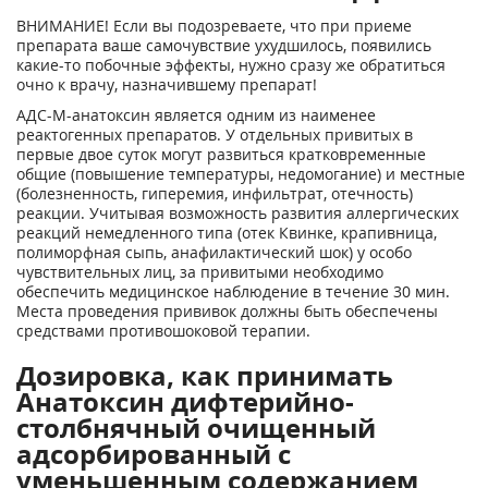
ВНИМАНИЕ! Если вы подозреваете, что при приеме
препарата ваше самочувствие ухудшилось, появились
какие-то побочные эффекты, нужно сразу же обратиться
очно к врачу, назначившему препарат!
АДС-М-анатоксин является одним из наименее
реактогенных препаратов. У отдельных привитых в
первые двое суток могут развиться кратковременные
общие (повышение температуры, недомогание) и местные
(болезненность, гиперемия, инфильтрат, отечность)
реакции. Учитывая возможность развития аллергических
реакций немедленного типа (отек Квинке, крапивница,
полиморфная сыпь, анафилактический шок) у особо
чувствительных лиц, за привитыми необходимо
обеспечить медицинское наблюдение в течение 30 мин.
Места проведения прививок должны быть обеспечены
средствами противошоковой терапии.
Дозировка, как принимать
Анатоксин дифтерийно-
столбнячный очищенный
адсорбированный c
уменьшенным содержанием