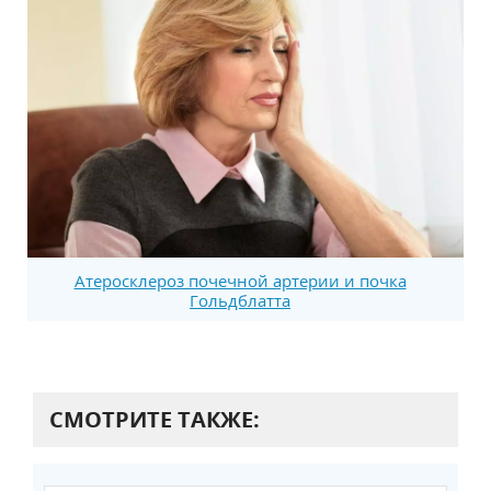
Атеросклероз почечной артерии и почка
Гольдблатта
СМОТРИТЕ ТАКЖЕ: