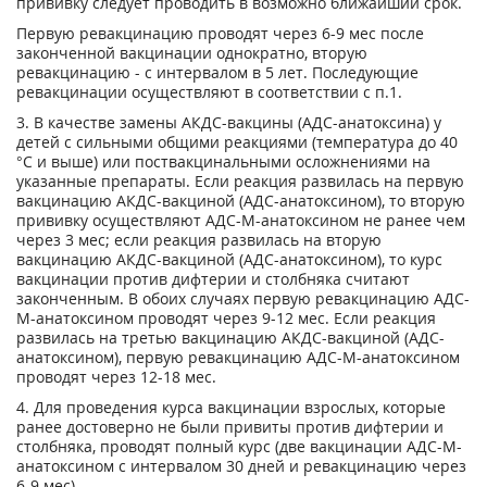
прививку следует проводить в возможно ближайший срок.
Первую ревакцинацию проводят через 6-9 мес после
законченной вакцинации однократно, вторую
ревакцинацию - с интервалом в 5 лет. Последующие
ревакцинации осуществляют в соответствии с п.1.
3. В качестве замены АКДС-вакцины (АДС-анатоксина) у
детей с сильными общими реакциями (температура до 40
°С и выше) или поствакцинальными осложнениями на
указанные препараты. Если реакция развилась на первую
вакцинацию АКДС-вакциной (АДС-анатоксином), то вторую
прививку осуществляют АДС-М-анатоксином не ранее чем
через 3 мес; если реакция развилась на вторую
вакцинацию АКДС-вакциной (АДС-анатоксином), то курс
вакцинации против дифтерии и столбняка считают
законченным. В обоих случаях первую ревакцинацию АДС-
М-анатоксином проводят через 9-12 мес. Если реакция
развилась на третью вакцинацию АКДС-вакциной (АДС-
анатоксином), первую ревакцинацию АДС-М-анатоксином
проводят через 12-18 мес.
4. Для проведения курса вакцинации взрослых, которые
ранее достоверно не были привиты против дифтерии и
столбняка, проводят полный курс (две вакцинации АДС-М-
анатоксином с интервалом 30 дней и ревакцинацию через
6-9 мес).