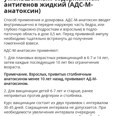
антигенов жидкий (АДС-М-
анатоксин)
Способ применения и дозировка. АДС-М-анатоксин вводят
внутримышечно в передне-наружную часть бедра, или
глубоко подкожно (подросткам и взрослым) в подло­
паточную область в дозе 0,5 мл. Перед при­вивкой ампулу
необходимо тщательно встряхнуть до получения
гомогенной взвеси.
АДС-М-анатоксин применяют:
1. Для плановых возрастных ревакци­наций в 6-7 и 14 лет,
затем каждые после­дующие 10 лет без ограничения
возраста.
Примечание. Взрослых, привитых столбнячным
анатоксином менее 10 лет на­зад, прививают АД-М-
анатоксином.
2. Для вакцинации детей 6-7 лет и старше, ранее
непривитых против дифтерии и столбняка.
Курс вакцинации состоит из двух при­вивок с интервалом
30-45 дней. Сокращение интервала не допускается. При
необходимости увеличения интервала очередную