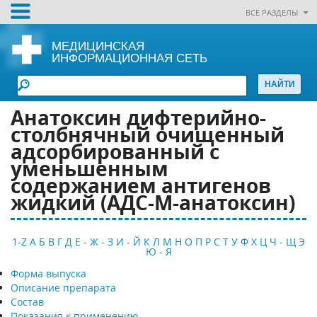
ВСЕ РАЗДЕЛЫ
МЕДИЦИНСКАЯ
ИНФОРМАЦИОННАЯ СЕТЬ
Анатоксин дифтерийно-
столбнячный очищенный
адсорбированный c
уменьшенным
содержанием антигенов
жидкий (АДС-М-анатоксин)
1-Z
А
Б
В
Г
Д
Е - Ж - З
И - Й
К
Л
М
Н
О
П
Р
С
Т
У
Ф
Х
Ц
Ч - Щ
Э
Ю - Я
Форма выпуска
Описание препарата
Состав
Показания к применению